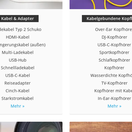
Kabel & Adapter
Kabelgebundene Kopf
dekabel Typ 2 Schuko
Over-Ear Kopfhöre
HDMI-Kabel
DJ-Kopfhörer
ängerungskabel (außen)
USB-C-Kopfhörer
Multi-Ladekabel
Sportkopfhörer
USB-Hub
Schlafkopfhörer
Schnellladekabel
Kopfhörer
USB-C-Kabel
Wasserdichte Kopfhö
Reiseadapter
TV-Kopfhörer
Cinch-Kabel
Kopfhörer mit Kab
Starkstromkabel
In-Ear-Kopfhörer
Mehr »
Mehr »