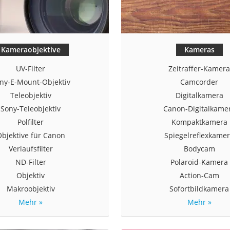
Kameraobjektive
Kameras
UV-Filter
Zeitraffer-Kamer
ny-E-Mount-Objektiv
Camcorder
Teleobjektiv
Digitalkamera
Sony-Teleobjektiv
Canon-Digitalkame
Polfilter
Kompaktkamera
bjektive für Canon
Spiegelreflexkame
Verlaufsfilter
Bodycam
ND-Filter
Polaroid-Kamera
Objektiv
Action-Cam
Makroobjektiv
Sofortbildkamera
Mehr »
Mehr »