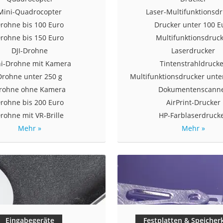
Mini-Quadrocopter
Laser-Multifunktionsd
rohne bis 100 Euro
Drucker unter 100 E
rohne bis 150 Euro
Multifunktionsdruc
DJI-Drohne
Laserdrucker
i-Drohne mit Kamera
Tintenstrahldruck
Drohne unter 250 g
Multifunktionsdrucker unte
rohne ohne Kamera
Dokumentenscann
rohne bis 200 Euro
AirPrint-Drucker
rohne mit VR-Brille
HP-Farblaserdruck
Mehr »
Mehr »
Eingabegeräte
Festplatten & Speicher