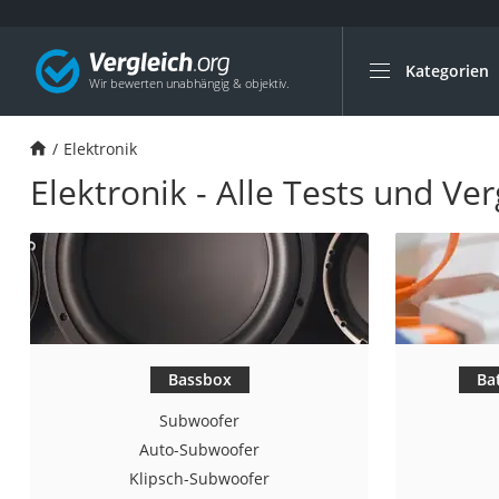
Kategorien
Die beliebtesten V
Elektronik
Elektronik
Powerstation
Elektronik - Alle Tests und Ver
Monitor 32 Zoll 4K
Fernseher
Drucker
Desktop-PC
Monitor
Diascanner
Bassbox
Ba
Laser-Multifunkti
Subwoofer
Powerline-Adapter
Auto-Subwoofer
Powerstation mit 
Klipsch-Subwoofer