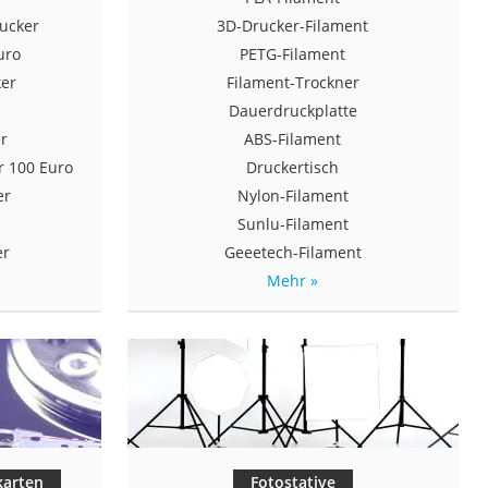
rucker
3D-Drucker-Filament
uro
PETG-Filament
ker
Filament-Trockner
Dauerdruckplatte
er
ABS-Filament
r 100 Euro
Druckertisch
er
Nylon-Filament
Sunlu-Filament
er
Geeetech-Filament
Mehr »
karten
Fotostative