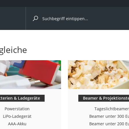
ergleiche nach Kategorie
gleiche
tterien & Ladegeräte
Beamer & Projektionst
onsdrucker
Powerstation
Tageslichtbeame
LiPo-Ladegerät
Beamer unter 300 E
Solarpanel
AAA-Akku
Beamer unter 200 E