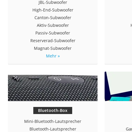
JBL-Subwoofer
Gaming-PC
High-End-Subwoofer
Soundbar
Canton-Subwoofer
17-Zoll-Laptop
Aktiv-Subwoofer
Satellitenschüssel
Passiv-Subwoofer
Reserverad-Subwoofer
Gaming-Headset
Magnat-Subwoofer
Schnurloses Telef
Mehr »
Tablets unter 200 
Ladekabel Typ 2 S
Lichtwecker
Acer Aspire
Service
Bluetooth-Box
Mini-Bluetooth-Lautsprecher
Bluetooth-Lautsprecher
Ga