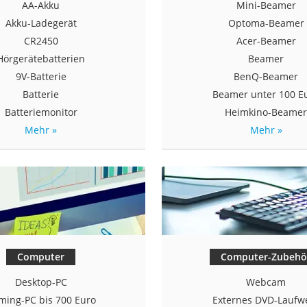
AA-Akku
Mini-Beamer
Akku-Ladegerät
Optoma-Beamer
CR2450
Acer-Beamer
Hörgerätebatterien
Beamer
9V-Batterie
BenQ-Beamer
Batterie
Beamer unter 100 E
Batteriemonitor
Heimkino-Beame
on
Mehr »
Mehr »
Euro
chuko
Computer
Computer-Zubehö
Desktop-PC
Webcam
ming-PC bis 700 Euro
Externes DVD-Laufw