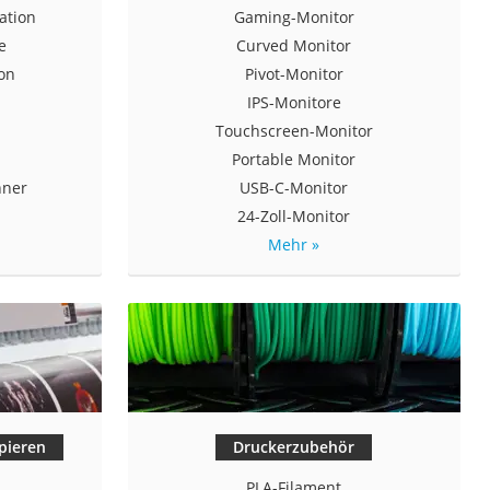
ation
Gaming-Monitor
e
Curved Monitor
on
Pivot-Monitor
IPS-Monitore
Touchscreen-Monitor
Portable Monitor
nner
USB-C-Monitor
24-Zoll-Monitor
Mehr »
pieren
Druckerzubehör
PLA-Filament