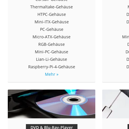
Thermaltake-Gehäuse
HTPC-Gehäuse
D
Mini-ITX-Gehäuse
D
PC-Gehäuse
Micro-ATX-Gehäuse
Min
RGB-Gehäuse
Mini-PC-Gehäuse
D
Lian-Li-Gehäuse
D
Raspberry-Pi-4-Gehäuse
D
Mehr »
DVD & Blu-Ray-Player