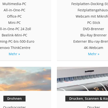
Multimedia-PC
Festplatten-Docking-St
All-in-One-PC
Festplattengehäus
Office-PC
Webcam mit Mikrof
Mini-PC
PC-Stick
ll-in-One-PC 24 Zoll
DVD-Brenner
Beelink-Mini-PC
Blu-Ray Brenner
ming-PC-bis-500-Euro
Externer Blu-ray-Bre
Lenovo ThinkCentre
4K-Webcam
Mehr »
Mehr »
Drohnen
Drucken, Scannen & Ko
Quadrocopter
Drucker