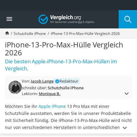
Die beliebtesten Vergleiche nach Kategorie
Vergleich
Elektronik
Powerstation
Schutzhülle iPhone
iPhone-13-Pro-Max-Hülle Vergleich 2026
Monitor 32 Zoll 4K
Fernseher
iPhone-13-Pro-Max-Hülle Vergleich
Drucker
2026
Desktop-PC
Die besten Apple-iPhone-13-Pro-Max-Hüllen im
Monitor
Vergleich.
Diascanner
Laser-Multifunktionsdrucker
Von:
Jacob Lange
Redakteur
Powerline-Adapter
schreibt über:
Schutzhülle iPhone
Powerstation mit Solarpanel
Lektorin:
Monique B.
Gaming-PC
Soundbar
Möchten Sie Ihr
Apple iPhone
13 Pro Max mit einer
17-Zoll-Laptop
Schutzhülle ausstatten, werden Sie in unserer Produkttabelle
Satellitenschüssel
mit Sicherheit fündig. Die iPhone-13-Pro-Max-Hülle wird nicht
Gaming-Headset
nur von verschiedenen Herstellern in unterschiedlichen
Schnurloses Telefon
Farben angeboten. Auch unterscheiden sich die jeweiligen