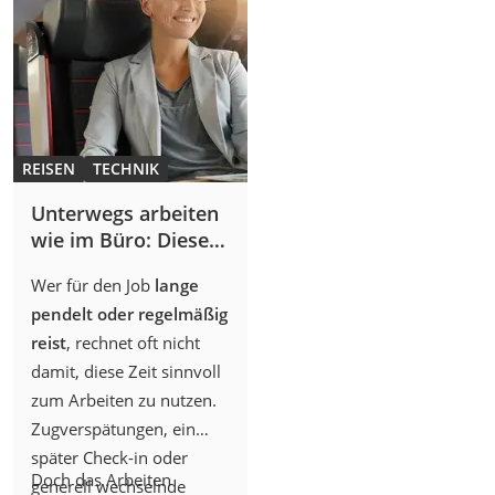
können
. Diese Auswahl
normalen Abend ein
soll Inspiration geben,
Highlight zu machen.
was an einem
Sommerabend im Garten
für
leckeres Essen, gute
Getränke, Entspannung
REISEN
TECHNIK
und unvergessliche
Momente
sorgen kann.
Unterwegs arbeiten
wie im Büro: Diese
17 mobilen Gadgets
Wer für den Job
lange
machen’s möglich
pendelt oder regelmäßig
reist
, rechnet oft nicht
damit, diese Zeit sinnvoll
zum Arbeiten zu nutzen.
Zugverspätungen, ein
später Check-in oder
Doch das Arbeiten
generell wechselnde