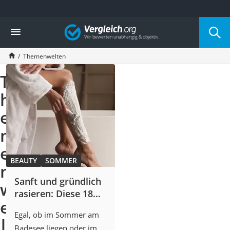
Die beliebtesten Vergleiche nach Kategorie
Vergleich
Service
Themenwelten
T
h
e
m
e
BEAUTY
SOMMER
n
Sanft und gründlich
w
rasieren: Diese 18
e
IPL- und Rasur-Tools
Egal, ob im Sommer am
sorgen für wirklich
l
Badesee liegen oder im