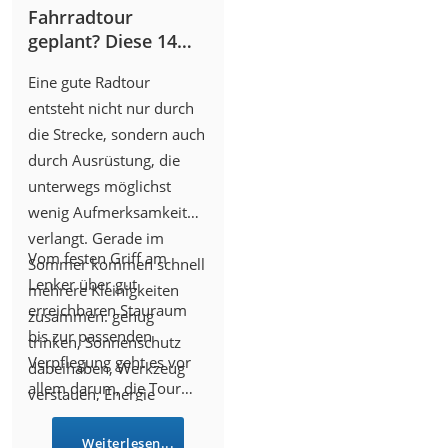
Fahrradtour
geplant? Diese 14
Gadgets machen
Eine gute Radtour
jede Strecke
entsteht nicht nur durch
angenehmer
die Strecke, sondern auch
durch Ausrüstung, die
unterwegs möglichst
wenig Aufmerksamkeit
verlangt. Gerade im
Vom festen Griff am
Sommer kommen schnell
Lenker über gut
mehrere Kleinigkeiten
erreichbaren Stauraum
zusammen: genug
bis zur passenden
trinken, Sonnenschutz
Verpflegung geht es vor
dabeihaben, Werkzeug
allem darum, die Tour
verstauen, Energie
ruhiger und
nachlegen und trotzdem
übersichtlicher zu
Weiterlesen...
sauber am Rad