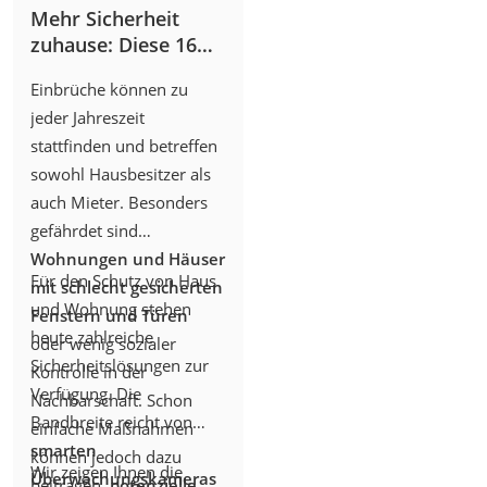
länger verlorene Zeit.
Mehr Sicherheit
zuhause: Diese 16
Geräte schützen vor
Einbrüche können zu
Einbruch und Co.
jeder Jahreszeit
stattfinden und betreffen
sowohl Hausbesitzer als
auch Mieter. Besonders
gefährdet sind
Wohnungen und Häuser
Für den Schutz von Haus
mit schlecht gesicherten
und Wohnung stehen
Fenstern und Türen
heute zahlreiche
oder wenig sozialer
Sicherheitslösungen zur
Kontrolle in der
Verfügung. Die
Nachbarschaft. Schon
Bandbreite reicht von
einfache Maßnahmen
smarten
können jedoch dazu
Wir zeigen Ihnen die
Überwachungskameras
beitragen,
potenzielle