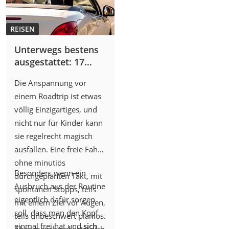
Ladekabel wieder lange
gesucht werden müsste.
REISEN
Unterwegs bestens
ausgestattet: 17
praktische Gadgets
Die Anspannung vor
für Auto und
einem Roadtrip ist etwas
Roadtrip
völlig Einzigartiges, und
nicht nur für Kinder kann
sie regelrecht magisch
ausfallen. Eine freie Fahrt
ohne minutiös
Besonders wenn ein
durchgeplanten Takt, mit
Ausbruch aus der Routine
spontanen Stopps, teils
eigentlich dafür sorgen
mit einem Ziel vor Augen,
soll, dass man den Kopf
teils unbeschwert planlos.
einmal frei hat und
sich