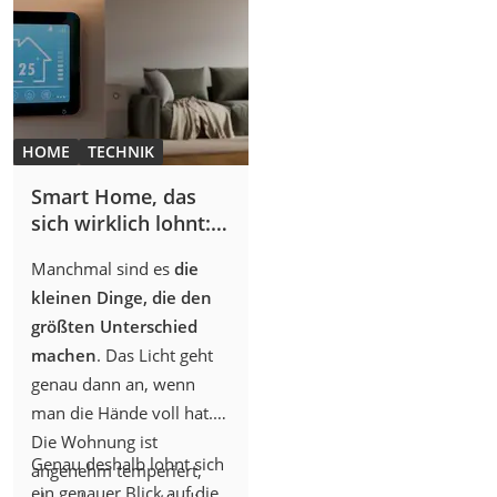
blutige Schnittwunden
entstehen
, verwandelt
sich der kurze
Wohlfühlmoment schnell
in eine nervige Bürde und
HOME
TECHNIK
schmerzhafte
Angelegenheit.
Smart Home, das
sich wirklich lohnt:
Diese 15 Geräte
Manchmal sind es
die
erhöhen Komfort
kleinen Dinge, die den
und sparen Energie
größten Unterschied
machen
. Das Licht geht
genau dann an, wenn
man die Hände voll hat.
Die Wohnung ist
Genau deshalb lohnt sich
angenehm temperiert,
ein genauer Blick auf die