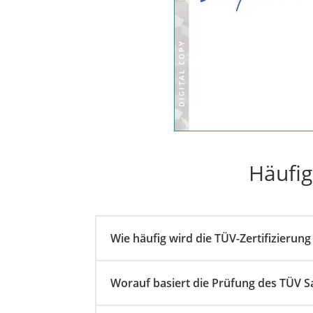
Ladekabel Typ 2 S
Lichtwecker
Acer Aspire
Finanzen
Silbermünze
Hardware-Wallet
Wohnmobilversic
Häufig
E-Scooter-Versich
Münzkapseln
Spardose mit Zähl
Wohnwagenversic
Wie häufig wird die TÜV-Zertifizierung
Mietkautionskont
Oldtimer-Versiche
Worauf basiert die Prüfung des TÜV S
Goldbarren 1 g