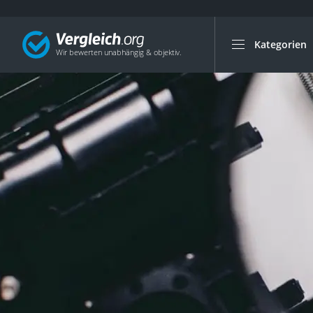
Kategorien
Die beliebtesten V
Auto & Motor
Fahrradträger-Anh
Fahrradträger
Fahrradträger (A
Fahrradträger 3 F
Benzinkanister (20 
Dashcam
Fahrradträger E-Bi
Benzinkanister
Marderschreck
Wagenheber 3t