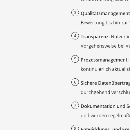
Smartes Türschlos
Qualitätsmanagement
Akku-Rasentrimm
Bewertung bis hin zur 
Feuchtigkeitsmess
Split-Klimaanlage 
Transparenz:
Nutzer:i
Pelletofen
Vorgehensweise bei Ve
Bohrmaschine
Prozessmanagement:
Tiefbrunnenpump
kontinuierlich aktualisi
Fliesenschneider
Hochdruckreinige
Sichere Datenübertra
Doppelschleifer
durchgehend verschlüs
Überwachungska
Dokumentation und Sc
Benzinrasenmäher 
und werden regelmäßig
Akku-Laubsauger
Löschdecke
Entwicklungs- und Fr