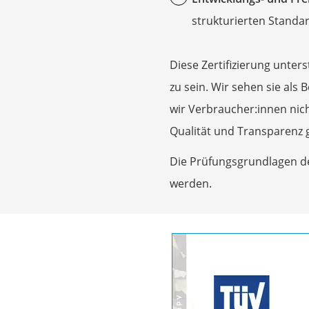
Multimeter
strukturierten Standar
Winterharte Palm
Gasdurchlauferhit
Diese Zertifizierung unters
Drogerie
zu sein. Wir sehen sie als
Inhalator
wir Verbraucher:innen nic
Haarschneider
Qualität und Transparenz 
Rollator
Die Prüfungsgrundlagen de
Braun Rasierer
werden.
Katzenklappe (Chi
Rasierer
Masturbator
Massagepistole
Epilierer
Reisehaartrockner