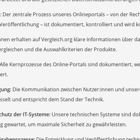
s
: Der zentrale Prozess unseres Onlineportals – von der Rec
er
Veröffentlichung – ist dokumentiert, kontrolliert und wird k
gerät
2 Innengeräte
nnen erhalten auf Vergleich.org klare Informationen über das
rgleichen und die Auswahlkriterien der Produkte.
Alle Kernprozesse des Online-Portals sind dokumentiert, we
e
ert.
r
gung:
Die Kommunikation zwischen Nutzer:innen und unsere
selt und entspricht dem Stand der Technik.
mera
hutz der IT-Systeme:
Unsere technischen Systeme sind dok
mit Elektrostart
 gewartet, um maximale Sicherheit zu gewährleisten.
eigabeprozesse:
Die Entwicklung und Veröffentlichung tech