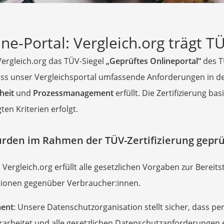
nmobil
er
ne-Portal: Vergleich.org trägt TÜ
/55 R16
Vergleich.org das TÜV-Siegel
„Geprüftes Onlineportal“
des T
gerät
ass unser Vergleichsportal umfassende Anforderungen in 
pressor
heit
und
Prozessmanagement
erfüllt. Die Zertifizierung bas
ten Kriterien erfolgt.
rden im Rahmen der TÜV-Zertifizierung geprü
: Vergleich.org erfüllt alle gesetzlichen Vorgaben zur Bereit
tionen gegenüber Verbraucher:innen.
nmäher
ent
: Unsere Datenschutzorganisation stellt sicher, dass 
rarbeitet und alle gesetzlichen Datenschutzanforderungen 