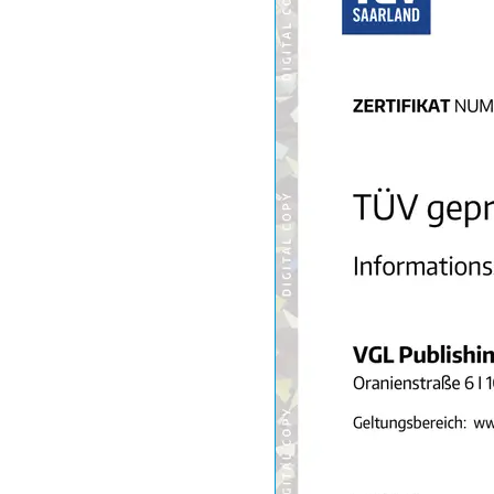
Eiweißpulver
Magnesiumpräpar
Katzenklappe
Nackenmassagege
Zeckenschutz Katz
leichter Haartrock
Philips-Sonicare-
Schildkrötenhaus
Mineralfutter Pfer
Massagegerät
Elektronik
Powerstation
Monitor 32 Zoll 4K
Fernseher