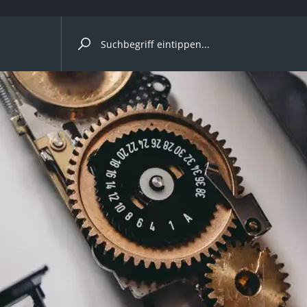
ergleiche nach Kategorie
ängerkupplung (4 Fahrräder)
nhängerkupplung)
ahrräder
l)
ke