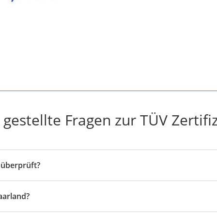
chuko
herung
 gestellte Fragen zur TÜV Zertifi
erung
werk
herung
 überprüft?
o
rung
aarland?