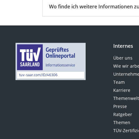
Pferde-OP-Versic
Wo finde ich weitere Informationen zu
Geräteversicheru
Brillenversicherun
Kinderkonto
Krypto-Wallet
Internes
Hundekrankenvers
Über uns
Spendendose
Wie wir arb
Motorradversiche
Unternehme
Team
Zahnzusatzversic
Karriere
Katzen-Krankenve
Themenwel
Freizeit & Sport
Presse
Gartentrampolin
Ratgeber
Themen
Trampolin
TÜV-Zertifiz
Metalldetektor