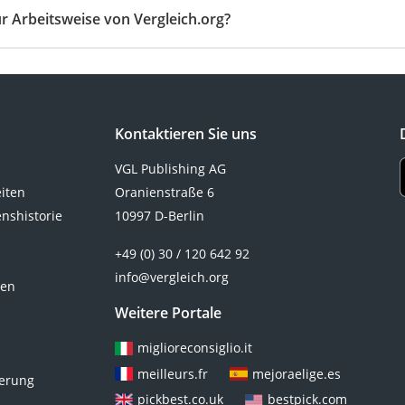
herung
r Arbeitsweise von Vergleich.org?
ng
g
Kontaktieren Sie uns
icherung
VGL Publishing AG
eiten
Oranienstraße 6
rung
nshistorie
10997 D-Berlin
herungen
+49 (0) 30 / 120 642 92
rsicherung
info@vergleich.org
ten
Weitere Portale
miglioreconsiglio.it
meilleurs.fr
mejoraelige.es
ierung
pickbest.co.uk
bestpick.com