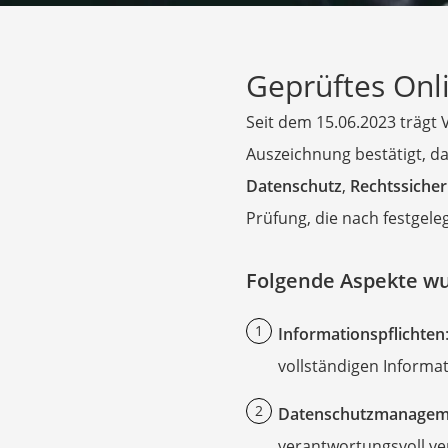
AGM-Batterie Woh
Thule-Fahrradträg
Geprüftes Onli
FM-Transmitter
Sommerreifen 205
Seit dem 15.06.2023 trägt 
Autobatterie-Lade
Auszeichnung bestätigt, d
Starthilfe mit Kom
Datenschutz
,
Rechtssicher
Alkoholtester
Prüfung, die nach festgeleg
Felgenbaum
Diesel-Additiv
Folgende Aspekte wu
Wagenheber
Informationspflichten
Baumarkt
vollständigen Informa
Tresor feuerfest
Makita-Akku-Rase
Datenschutzmanagem
Kappsäge
verantwortungsvoll ve