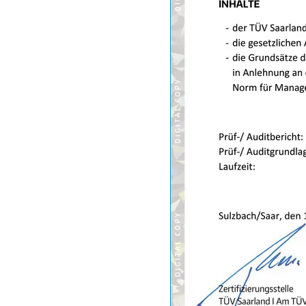
Drucker
Desktop-PC
Monitor
Diascanner
Laser-Multifunkti
Powerline-Adapter
Powerstation mit 
Gaming-PC
Soundbar
17-Zoll-Laptop
Satellitenschüssel
Gaming-Headset
Schnurloses Telef
Tablets unter 200 