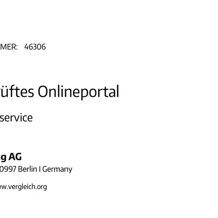
at
rät
e
ner
Zahnbürste
d