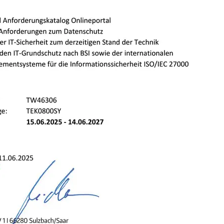
onsdrucker
Solarpanel
on
Euro