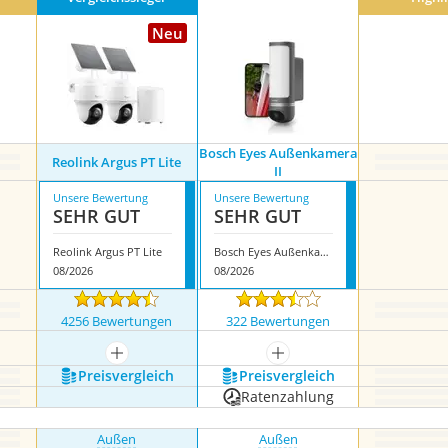
Neu
Bosch Eyes Außenkamera
Reolink Argus PT Lite
II
Unsere Bewertung
Unsere Bewertung
SEHR GUT
SEHR GUT
Reolink Argus PT Lite
Bosch Eyes Außenkamera II
08/2026
08/2026
4256 Bewertungen
322 Bewertungen
mehr anzeigen
mehr anzeigen
Preis­vergleich
Preis­vergleich
Ratenzahlung
Außen
Außen