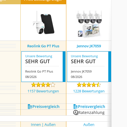
Reolink Go PT Plus
Jennov JK7059
Unsere Bewertung
Unsere Bewertung
Unsere
SEHR GUT
SEHR GUT
SEH
Reolink Go PT Plus
Jennov JK7059
Eufy S
08/2026
08/2026
08/202
1157 Bewertungen
1228 Bewertungen
121
Preis­vergleich
Preis­vergleich
P
Ratenzahlung
R
Innen | Außen
Außen