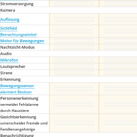
Stromversorgung
Kamera
Auflösung
Sichtfeld
Betrachtungswinkel
Motor für Bewegungen
Nachtsicht-Modus
Audio
Mikrofon
Lautsprecher
Sirene
Erkennung
Bewegungssensor
alarmiert Besitzer
Personenerkennung
vermeidet Fehlalarme
durch Haustiere
Gesichtserkennung
unterscheidet Fremde und
Familienangehörige
Benachrichtigung