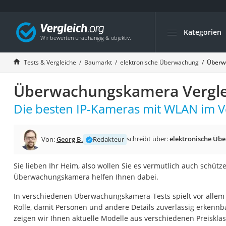
Kategorien
Die beliebtesten V
Baumarkt
Tests & Vergleiche
Baumarkt
elektronische Überwachung
Überw
Tresor feuerfest
Überwachungskamera Vergle
Makita-Akku-Rase
Kappsäge
Die besten IP-Kameras mit WLAN im Ve
Smartes Türschlos
Akku-Rasentrimm
schreibt über:
elektronische Üb
Von:
Georg B.
Redakteur
Feuchtigkeitsmess
Sie lieben Ihr Heim, also wollen Sie es vermutlich auch schütz
Split-Klimaanlage 
Überwachungskamera helfen Ihnen dabei.
Pelletofen
In verschiedenen Überwachungskamera-Tests spielt vor allem 
Bohrmaschine
Rolle, damit Personen und andere Details zuverlässig erkennb
Tiefbrunnenpump
zeigen wir Ihnen aktuelle Modelle aus verschiedenen Preiskl