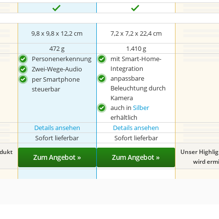
9,8 x 9,8 x 12,2 cm
7,2 x 7,2 x 22,4 cm
472 g
1.410 g
Personenerkennung
mit Smart-Home-
Integration
Zwei-Wege-Audio
anpassbare
per Smartphone
Beleuchtung durch
steuerbar
Kamera
auch in
Silber
erhältlich
Details ansehen
Details ansehen
Sofort lieferbar
Sofort lieferbar
odukt
Unser Highli
Zum Angebot »
Zum Angebot »
wird ermit