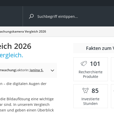
ergleiche nach Kategorie
achungskamera Vergleich 2026
ich 2026
nmäher
Fakten zum 
rgleich.
s
101
er
erwachung
Lektorin:
Janina S.
Recherchierte
Produkte
gerät
en – die digitalen Augen der
2 Innengeräte
85
die Bildauflösung eine wichtige
Investierte
Stunden
ar sind. In unserem Vergleich
e
assen und geben einen Überblick