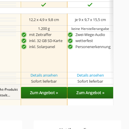
12,2 x 4,9 x 9,8 cm
je 9 x 9,7 x 15,5 cm
12,8
1.200 g
keine Herstellerangabe
mit Zeitraffer
Zwei-Wege-Audio
seh
Vid
inkl. 32 GB SD-Karte
wetterfest
auc
inkl. Solarpanel
Personenerkennung
erhä
bes
Kar
Details ansehen
Details ansehen
Det
Sofort lieferbar
Sofort lieferbar
Sof
ght-Produkt
Zum Angebot »
Zum Angebot »
Zu
telt...