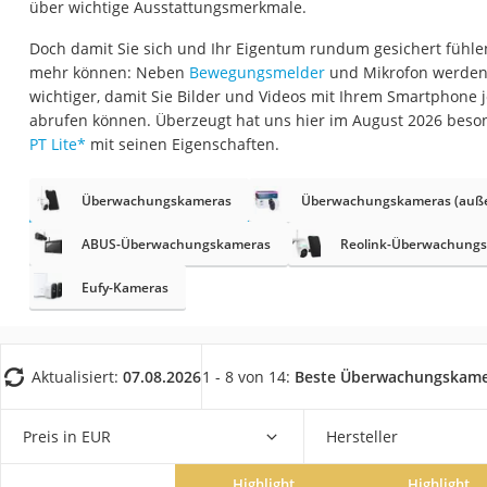
über wichtige Ausstattungsmerkmale.
Fliesenschneider
Doch damit Sie sich und Ihr Eigentum rundum gesichert fühl
Hochdruckreinige
mehr können: Neben
Bewegungsmelder
und Mikrofon werden
Doppelschleifer
wichtiger, damit Sie Bilder und Videos mit Ihrem Smartphone 
Überwachungska
abrufen können. Überzeugt hat uns hier im August 2026 beso
PT Lite
*
mit seinen Eigenschaften.
Benzinrasenmäher 
Akku-Laubsauger
Überwachungskameras
Überwachungskameras (auß
Löschdecke
ABUS-Überwachungskameras
Reolink-Überwachung
Multimeter
Eufy-Kameras
Winterharte Palm
Gasdurchlauferhit
Service
Aktualisiert:
07.08.2026
1 - 8 von 14:
Beste Überwachungskame
Preis in EUR
Hersteller
Highlight
Highlight