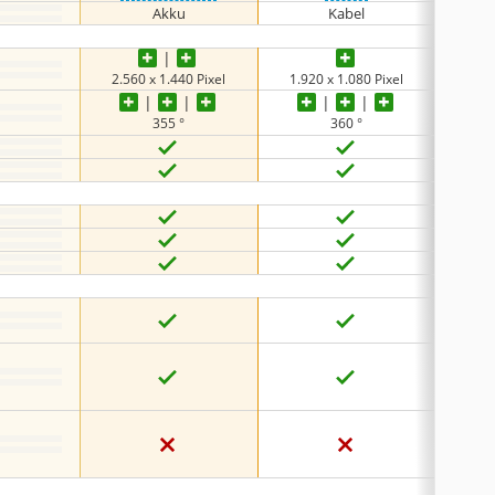
Akku
Kabel
2.560 x 1.440 Pixel
1.920 x 1.080 Pixel
3.84
355 °
360 °