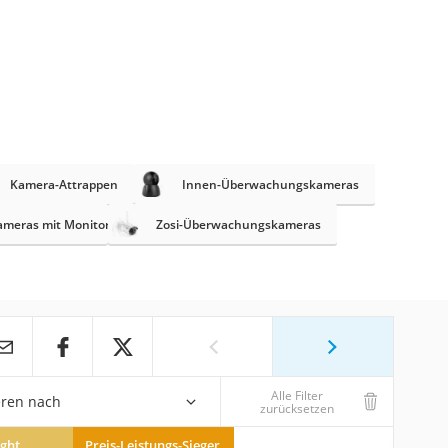
Kamera-Attrappen
Innen-Überwachungskameras
meras mit Monitor
Zosi-Überwachungskameras
Alle Filter
eren nach
zurücksetzen
ight
Preis-Leistungs-Sieger