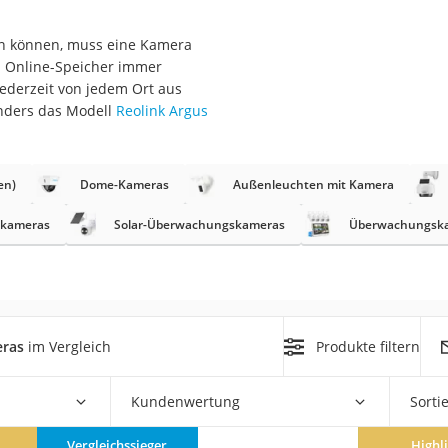
en können, muss eine Kamera
r
 Online-Speicher immer
jederzeit von jedem Ort aus
mera
nders das Modell
Reolink Argus
mit Elektrostart
en)
Dome-Kameras
Außenleuchten mit Kamera
skameras
Solar-Überwachungskameras
Überwachungska
en
zer
ras
im Vergleich
Produkte filtern
Kundenwertung
Sorti
Vergleichssieger
Highl