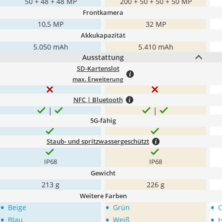
50 + 48 + 48 MP
200 + 50 + 50 + 50 MP
Frontkamera
10,5 MP
32 MP
Akkukapazität
5.050 mAh
5.410 mAh
Ausstattung
SD-Kartenslot
max. Erweiterung
NFC | Bluetooth
5G-fähig
Staub- und spritzwassergeschützt
IP68
IP68
Gewicht
213 g
226 g
Weitere Farben
•
•
•
Beige
Grün
C
•
•
•
Blau
Weiß