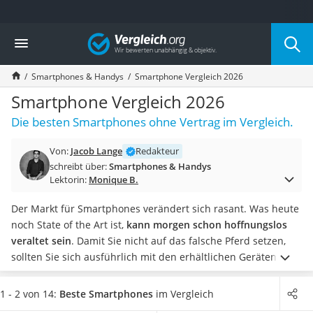
Die beliebtesten Vergleiche nach Kategorie
Vergleich
Elektronik
Powerstation
Smartphones & Handys
Smartphone Vergleich 2026
Monitor 32 Zoll 4K
Fernseher
Smartphone Vergleich 2026
Drucker
Die besten Smartphones ohne Vertrag im Vergleich.
Desktop-PC
Monitor
Von:
Jacob Lange
Redakteur
Diascanner
schreibt über:
Smartphones & Handys
Laser-Multifunktionsdrucker
Lektorin:
Monique B.
Powerline-Adapter
Powerstation mit Solarpanel
Der Markt für Smartphones verändert sich rasant. Was heute
Gaming-PC
noch State of the Art ist,
kann morgen schon hoffnungslos
Soundbar
veraltet sein
. Damit Sie nicht auf das falsche Pferd setzen,
17-Zoll-Laptop
sollten Sie sich ausführlich mit den erhältlichen Geräten
Satellitenschüssel
auseinandersetzen. Diese Arbeit haben wir bereits für Sie
Gaming-Headset
erledigt!
Wussten Sie zum Beispiel,
dass besonders
1 - 2 von 14:
Beste Smartphones
im Vergleich
Schnurloses Telefon
hochwertige Geräte staub- und
spritzwassergeschützt
sind
?