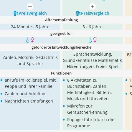
mehr anzeigen
mehr anzeigen
Preis­vergleich
Preis­vergleich
Altersempfehlung
24 Monate - 5 Jahre
3 - 6 Jahre
geeignet für
geförderte Entwicklungsbereiche
Sprachentwicklung,
Kr
Zahlen, Motorik, Gedächtnis
Grundkenntnisse Mathematik,
und Sprache
Hörvermögen, Freies Spiel
Funktionen
•
•
•
anrufe im Rollenspiel, mit
8 Aktivitäten zu
T
Peppa und ihrer Familie
Buchstaben, Zahlen,
A
•
•
Merkfähigkeit, Bildern,
Zahlen und Addition
S
•
Musik und Uhrzeiten
Nachrichten empfangen
•
Mikrofon zur
Geräuscherkennung
•
Papagei führt durch die
Programme