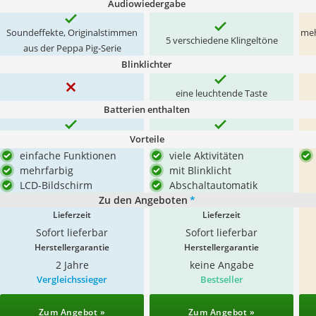
Audiowiedergabe
Soundeffekte, Originalstimmen
meh
5 verschiedene Klingeltöne
aus der Peppa Pig-Serie
Blinklichter
eine leuchtende Taste
Batterien enthalten
Vorteile
einfache Funktionen
viele Aktivitäten
mehrfarbig
mit Blinklicht
LCD-Bildschirm
Abschaltautomatik
Zu den Angeboten
*
Lieferzeit
Lieferzeit
Sofort lieferbar
Sofort lieferbar
Herstellergarantie
Herstellergarantie
2 Jahre
keine Angabe
Vergleichssieger
Bestseller
Zum Angebot »
Zum Angebot »