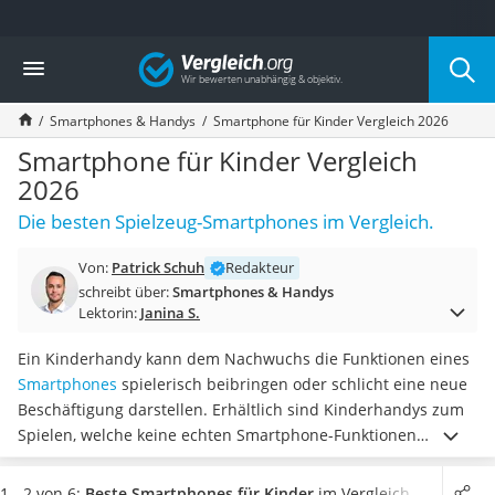
Die beliebtesten Vergleiche nach Kategorie
Vergleich
Elektronik
Powerstation
Smartphones & Handys
Smartphone für Kinder Vergleich 2026
Monitor 32 Zoll 4K
Fernseher
Smartphone für Kinder Vergleich
Drucker
2026
Desktop-PC
Die besten Spielzeug-Smartphones im Vergleich.
Monitor
Diascanner
Von:
Patrick Schuh
Redakteur
Laser-Multifunktionsdrucker
schreibt über:
Smartphones & Handys
Powerline-Adapter
Lektorin:
Janina S.
Powerstation mit Solarpanel
Gaming-PC
Ein Kinderhandy kann dem Nachwuchs die Funktionen eines
Soundbar
Smartphones
spielerisch beibringen oder schlicht eine neue
17-Zoll-Laptop
Beschäftigung darstellen. Erhältlich sind Kinderhandys zum
Satellitenschüssel
Spielen, welche keine echten Smartphone-Funktionen
Gaming-Headset
besitzen.
Laut Kinder-Smartphone-Tests sind einige Geräte
Schnurloses Telefon
aber auch mobilfunkfähig
und können mit 2G-Simkarte
1 - 2 von 6:
Beste Smartphones für Kinder
im Vergleich