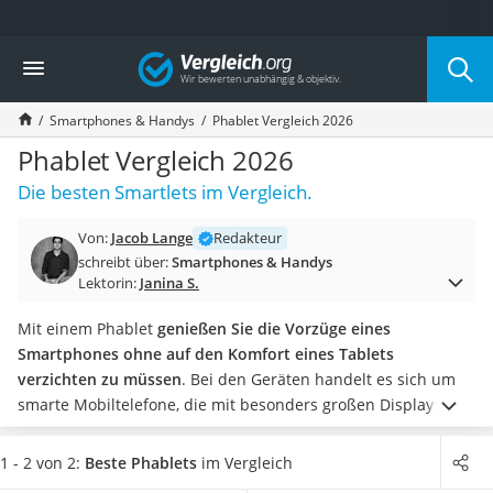
Die beliebtesten Vergleiche nach Kategorie
Vergleich
Elektronik
Powerstation
Smartphones & Handys
Phablet Vergleich 2026
Monitor 32 Zoll 4K
Fernseher
Phablet Vergleich 2026
Drucker
Die besten Smartlets im Vergleich.
Desktop-PC
Monitor
Von:
Jacob Lange
Redakteur
Diascanner
schreibt über:
Smartphones & Handys
Laser-Multifunktionsdrucker
Lektorin:
Janina S.
Powerline-Adapter
Powerstation mit Solarpanel
Mit einem Phablet
genießen Sie die Vorzüge eines
Gaming-PC
Smartphones ohne auf den Komfort eines Tablets
Soundbar
verzichten zu müssen
. Bei den Geräten handelt es sich um
17-Zoll-Laptop
smarte Mobiltelefone, die mit besonders großen Displays
Satellitenschüssel
aufwarten. Deren Größe variiert je nach Modell
zwischen 5,5
Gaming-Headset
und 8,4 Zoll
.
Bezüglich des internen Speichers
gibt es
1 - 2 von 2:
Beste Phablets
im Vergleich
Schnurloses Telefon
teilweise gewaltige Unterschiede
. Während manche Geräte