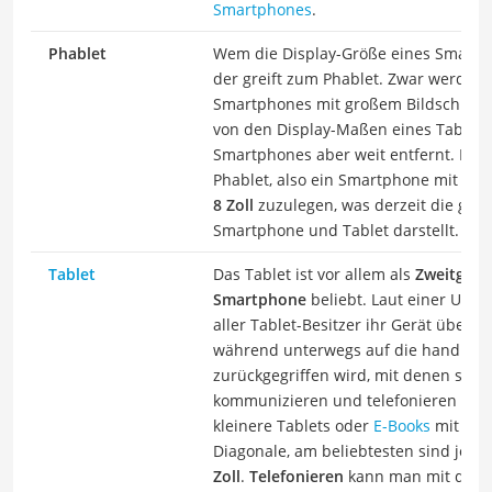
Smartphones
.
Phablet
Wem die Display-Größe eines Smartph
der greift zum Phablet. Zwar werden 
Smartphones mit großem Bildschirm a
von den Display-Maßen eines Tablets
Smartphones aber weit entfernt. Besser
Phablet, also ein Smartphone mit ei
8 Zoll
zuzulegen, was derzeit die gol
Smartphone und Tablet darstellt.
Tablet
Das Tablet ist vor allem als
Zweitgerä
Smartphone
beliebt. Laut einer Umfr
aller Tablet-Besitzer ihr Gerät überw
während unterwegs auf die handlic
zurückgegriffen wird, mit denen sic
kommunizieren und telefonieren lässt
kleinere Tablets oder
E-Books
mit rund
Diagonale, am beliebtesten sind jed
Zoll
.
Telefonieren
kann man mit den 