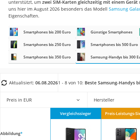
unterstützt, um
zwei SIM-Karten gleichzeitig mit einem Gerät
Gaming-PC
uns hier im August 2026 besonders das Modell
Samsung Gala
Soundbar
Eigenschaften.
17-Zoll-Laptop
Smartphones bis 200 Euro
Günstige Smartphones
Satellitenschüssel
Gaming-Headset
Smartphones bis 250 Euro
Smartphones bis 500 Euro
Schnurloses Telef
Smartphones bis 350 Euro
Samsung-Handys bis 300 E
Tablets unter 200 
Ladekabel Typ 2 S
Aktualisiert:
06.08.2026
1 - 8 von 10:
Beste Samsung-Handys bi
Lichtwecker
Acer Aspire
Preis in EUR
Hersteller
Service
Vergleichssieger
Preis-Leistungs-Si
Abbildung
*