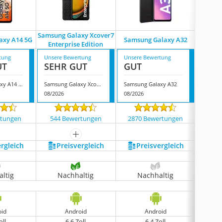
Samsung Galaxy Xcover7
axy A14 5G
Samsung Galaxy A32
Samsu
Enterprise Edition
tung
Unsere Bewertung
Unsere Bewertung
Unsere
UT
SEHR GUT
GUT
GUT
Samsung Galaxy A14 5G
Samsung Galaxy Xcover7 Enterprise Edition
Samsung Galaxy A32
Samsun
08/2026
08/2026
08/202
rtungen
544 Bewertungen
2870 Bewertungen
1418
mehr anzeigen
ergleich
Preis­vergleich
Preis­vergleich
P
ltig
Nachhaltig
Nachhaltig
N
oid
Android
Android
oll
6,6 Zoll
6,4 Zoll