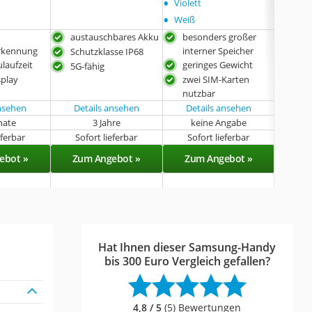
•
Violett
•
Weiß
austauschbares Akku
besonders großer
groß
erkennung
interner Speicher
Spe
Schutzklasse IP68
laufzeit
geringes Gewicht
sch
5G-fähig
splay
zwei SIM-Karten
Disp
nutzbar
geh
ansehen
Details ansehen
Details ansehen
nate
3 Jahre
keine Angabe
k
eferbar
Sofort lieferbar
Sofort lieferbar
Lie
ebot »
Zum Angebot »
Zum Angebot »
Zu
Hat Ihnen dieser Samsung-Handy
bis 300 Euro Vergleich gefallen?
4,8 / 5
(5) Bewertungen