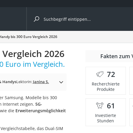
ergleiche nach Kategorie
andy bis 300 Euro Vergleich 2026
Vergleich 2026
Fakten zum 
 Euro im Vergleich.
72
& Handys
Lektorin:
Janina S.
Recherchierte
Produkte
ler Samsung. Modelle bis 300
61
m Internet zeigen.
5G-
onsdrucker
wie die
Erweiterungsmöglichkeit
Investierte
Stunden
Solarpanel
Vergleichstabelle, das Dual-SIM