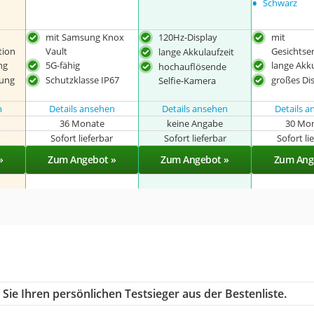
•
Schwarz
mit Samsung Knox
120Hz-Display
mit
tion
Vault
Gesichts
lange Akkulaufzeit
ng
5G-fähig
lange Akku
hochauflösende
nung
Schutzklasse IP67
großes Di
Selfie-Kamera
n
Details ansehen
Details ansehen
Details 
36 Monate
keine Angabe
30 Mo
r
Sofort lieferbar
Sofort lieferbar
Sofort li
»
Zum Angebot »
Zum Angebot »
Zum Ang
Sie Ihren persönlichen Testsieger aus der Bestenliste.