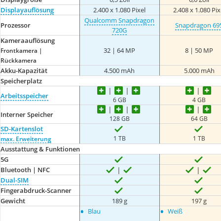
Displayauflösung
2.400 x 1.080 Pixel
2.408 x 1.080 Pix
Qualcomm Snapdragon
Prozessor
Snapdragon 69
720G
Kameraauflösung
32 | 64 MP
8 | 50 MP
Frontkamera |
Rückkamera
Akku-Kapazität
4.500 mAh
5.000 mAh
Speicherplatz
Arbeitsspeicher
6 GB
4 GB
Interner Speicher
128 GB
64 GB
SD-Kartenslot
1 TB
1 TB
max. Erweiterung
Ausstattung & Funktionen
5G
Bluetooth | NFC
Dual-SIM
Fingerabdruck-Scanner
Gewicht
189 g
197 g
•
•
Blau
Weiß