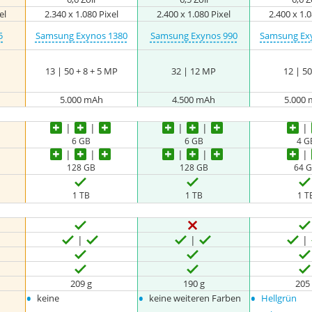
el
2.340 x 1.080 Pixel
2.400 x 1.080 Pixel
2.400 x 1.0
5
Samsung Exynos 1380
Samsung Exynos 990
Samsung Ex
13 | 50 + 8 + 5 MP
32 | 12 MP
12 | 5
5.000 mAh
4.500 mAh
5.000
6 GB
6 GB
4 G
128 GB
128 GB
64 
1 TB
1 TB
1 T
209 g
190 g
205
•
•
•
keine
keine weiteren Farben
Hellgrün