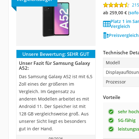
21
ab 259,00 €
(
Sof
Platz 1 im S
Vergleich
Preisvergleic
Technische Deta
Unsere Bewertung:
SEHR GUT
Modell
Unser Fazit für Samsung Galaxy
A52:
Displayauflösu
Das Samsung Galaxy A52 ist mit 6,5
Prozessor
Zoll eines der größeren im
Vergleich. Im Gegensatz zu
Vorteile
anderen Modellen arbeitet es mit
Android 11. Der Speicher ist mit
sehr hoch
128 GB vergleichsweise groß. Aus
5G-fähig
unserer Sicht liegt es besonders
gut in der Hand.
leistungs
08/2026