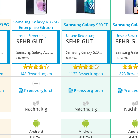
Samsung Galaxy A35 5G
23 5G
Samsung Galaxy S20 FE
Samsung Gal
Enterprise Edition
Unsere Bewertung
Unsere Bewertung
Unsere Bewer
SEHR GUT
SEHR GUT
SEHR G
Samsung Galaxy A23 5G
Samsung Galaxy A35 5G Enterprise Edition
Samsung Galaxy S20 FE
08/2026
08/2026
08/2026
en
148 Bewertungen
1132 Bewertungen
823 Bewe
mehr anzeigen
ch
Preis­vergleich
Preis­vergleich
Preis­v
Nachhaltig
Nachhaltig
Nachha
Android
Android
Andr
6,6 Zoll
6,5 Zoll
6,6 Z