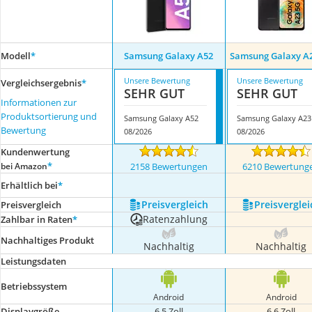
Modell
*
Samsung Galaxy A52
Samsung Galaxy A
Unsere Bewertung
Unsere Bewertung
Vergleichsergebnis
*
SEHR GUT
SEHR GUT
Informationen zur
Produktsortierung und
Samsung Galaxy A52
Bewertung
08/2026
08/2026
Kundenwertung
*
bei Amazon
2158 Bewertungen
6210 Bewertung
Erhältlich bei
*
Preis­vergleich
Preis­verglei
Preis­vergleich
Ratenzahlung
Zahlbar in Raten
*
Nachhaltiges Produkt
Nachhaltig
Nachhaltig
Leistungsdaten
Betriebssystem
Android
Android
Displaygröße
6,5 Zoll
6,6 Zoll