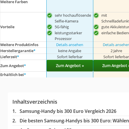
Weitere Farben
sehr hochauflösende
mit
Selfie-Kamera
Schnellladefunk
5G-fähig
gute Akkuleistu
Vorteile
leistungsstarker
einfache Bedie
Prozessor
Weitere Produktinfos
Details ansehen
Details ansehe
Herstellergarantie
*
keine Angabe
2 Jahre
Lieferzeit
*
Sofort lieferbar
Sofort lieferba
Zum Angebot »
Zum Angebot 
Zum Angebot
*
Erhältlich bei
*
Inhaltsverzeichnis
Samsung-Handy bis 300 Euro Vergleich 2026
Die besten Samsung-Handys bis 300 Euro:
Wählen 