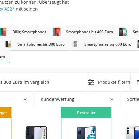
nutzen zu können. Überzeugt hat
xy A52
*
mit seinen
Billig-Smartphones
Smartphones bis 400 Euro
Sma
Smartphones bis 300 Euro
Smartphones bis 600 Euro
on
uro
Euro
chuko
s 300 Euro
im Vergleich
Produkte filtern
Kundenwertung
Sorti
eger
Bestseller