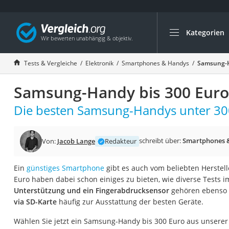
Kategorien
Die beliebtesten V
Elektronik
Tests & Vergleiche
Elektronik
Smartphones & Handys
Samsung-H
Powerstation
Samsung-Handy bis 300 Euro 
Monitor 32 Zoll 4K
Fernseher
Die besten Samsung-Handys unter 300
Drucker
Desktop-PC
schreibt über:
Smartphones 
Von:
Jacob Lange
Redakteur
Monitor
Ein
günstiges Smartphone
gibt es auch vom beliebten Herstel
Diascanner
Euro haben dabei schon einiges zu bieten, wie diverse Tests i
Laser-Multifunkti
Unterstützung und ein Fingerabdrucksensor
gehören ebenso 
via SD-Karte
häufig zur Ausstattung der besten Geräte.
Powerline-Adapter
Powerstation mit 
Wählen Sie jetzt ein Samsung-Handy bis 300 Euro aus unserer 