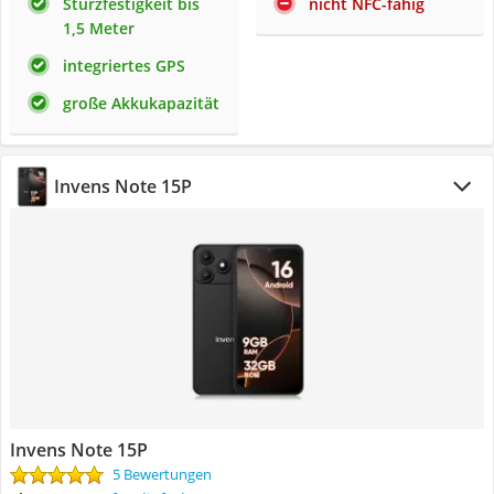
Sturzfestigkeit bis
nicht NFC-fähig
1,5 Meter
integriertes GPS
große Akkukapazität
Invens Note 15P
Invens Note 15P
5 Bewertungen