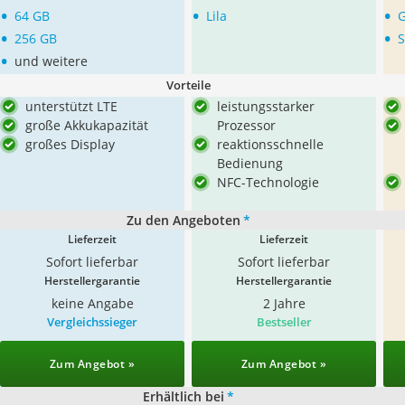
•
•
•
64 GB
Lila
•
•
256 GB
S
•
und weitere
Vorteile
unterstützt LTE
leistungsstarker
große Akkukapazität
Prozessor
großes Display
reaktionsschnelle
Bedienung
NFC-Technologie
Zu den Angeboten
*
Lieferzeit
Lieferzeit
Sofort lieferbar
Sofort lieferbar
Herstellergarantie
Herstellergarantie
keine Angabe
2 Jahre
Vergleichssieger
Bestseller
Zum Angebot »
Zum Angebot »
Erhältlich bei
*