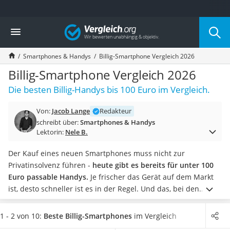
Die beliebtesten Vergleiche nach Kategorie
Vergleich
Elektronik
Powerstation
Smartphones & Handys
Billig-Smartphone Vergleich 2026
Monitor 32 Zoll 4K
Fernseher
Billig-Smartphone Vergleich 2026
Drucker
Die besten Billig-Handys bis 100 Euro im Vergleich.
Desktop-PC
Monitor
Von:
Jacob Lange
Redakteur
Diascanner
schreibt über:
Smartphones & Handys
Laser-Multifunktionsdrucker
Lektorin:
Nele B.
Powerline-Adapter
Powerstation mit Solarpanel
Der Kauf eines neuen Smartphones muss nicht zur
Gaming-PC
Privatinsolvenz führen -
heute gibt es bereits für unter 100
Soundbar
Euro passable Handys.
Je frischer das Gerät auf dem Markt
17-Zoll-Laptop
ist, desto schneller ist es in der Regel. Und das, bei den
Satellitenschüssel
gleichen Preisen wie Modelle aus den Vorjahren. Achten Sie
Gaming-Headset
also auf Aktualität!
Damit die nächsten Urlaubsbilder etwas
1 - 2 von 10:
Beste Billig-Smartphones
im Vergleich
Schnurloses Telefon
werden, sollte die Hauptkamera mit wenigstens 8 Megapixeln