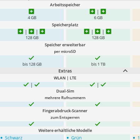
Arbeitsspeicher
4 GB
6 GB
Speicherplatz
128 GB
128 GB
Speicher erweiterbar
per
microSD
bis 128 GB
bis 1 TB
Extras
WLAN | LTE
Dual-Sim
mehrere Rufnummern
Fingerabdruck-Scanner
zum Entsperren
Weitere erhältliche Modelle
•
•
•
Schwarz
Grün
1