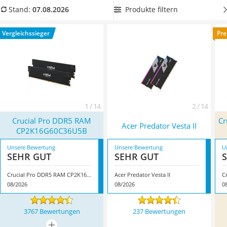
Tablets unter 200 Euro
Für Gamer besonders interessant ist die Taktfrequenz, die
Produkte filtern
Stand:
07.08.2026
Ladekabel Typ 2 Schuko
entweder bei 1.600 oder schnellen 2.400 MHz liegt.
Lichtwecker
Überzeugt hat uns hier im August 2026 besonders das
Vergleichssieger
Pre
Acer Aspire
Modell
Crucial Pro DDR5 RAM CP2K16G60C36U5B
*
mit seinen
Service
Eigenschaften.
1 / 14
2 / 14
Crucial Pro DDR5 RAM
Cr
Acer Predator Vesta II
CP2K16G60C36U5B
Unsere Bewertung
Unsere Bewertung
U
SEHR GUT
SEHR GUT
Crucial Pro DDR5 RAM CP2K16G60C36U5B
Acer Predator Vesta II
08/2026
08/2026
0
3767 Bewertungen
237 Bewertungen