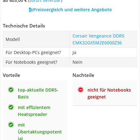
ab 403,00 €
(
Sofort lieferbar
)
Preisvergleich und weitere Angebote
Technische Details
Corsair Vengeance DDR5
Modell
CMK32GX5M2E6000Z36
Für Desktop-PCs geeignet?
Ja
Für Notebooks geeignet?
Nein
Vorteile
Nachteile
top-aktuelle DDR5-
nicht für Notebooks
Basis
geeignet
mit effizientem
Heatspreader
mit
Übertaktungspotent
ial