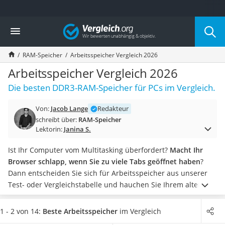
Die beliebtesten Vergleiche nach Kategorie
Vergleich
Elektronik
Powerstation
RAM-Speicher
Arbeitsspeicher Vergleich 2026
Monitor 32 Zoll 4K
Fernseher
Arbeitsspeicher Vergleich 2026
Drucker
Die besten DDR3-RAM-Speicher für PCs im Vergleich.
Desktop-PC
Monitor
Von:
Jacob Lange
Redakteur
Diascanner
schreibt über:
RAM-Speicher
Laser-Multifunktionsdrucker
Lektorin:
Janina S.
Powerline-Adapter
Powerstation mit Solarpanel
Ist Ihr Computer vom Multitasking überfordert?
Macht Ihr
Gaming-PC
Browser schlapp, wenn Sie zu viele Tabs geöffnet haben
?
Soundbar
Dann entscheiden Sie sich für Arbeitsspeicher aus unserer
17-Zoll-Laptop
Test- oder Vergleichstabelle und hauchen Sie Ihrem alten
Satellitenschüssel
Rechner neues Leben ein.
In unserem Vergleich finden Sie
Gaming-Headset
ausschließlich Sets aus zwei RAM-Modulen
mit einem
1 - 2 von 14:
Beste Arbeitsspeicher
im Vergleich
Schnurloses Telefon
Gesamtspeicherplatz von 8 oder 16 Gigabyte.
Insider-Tipp
: