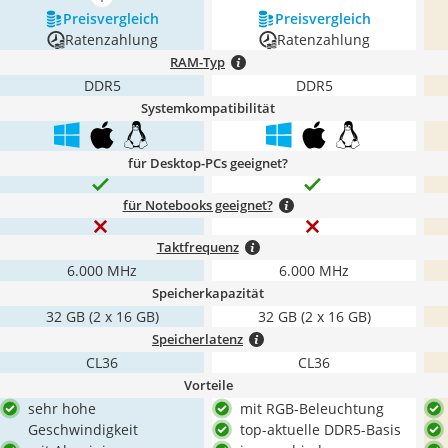
mehr anzeigen
Preis­vergleich
Preis­vergleich
Ratenzahlung
Ratenzahlung
RAM-Typ
DDR5
DDR5
Systemkompatibilität
für Desktop-PCs geeignet?
für Notebooks geeignet?
Taktfrequenz
6.000 MHz
6.000 MHz
Speicherkapazität
32 GB (2 x 16 GB)
32 GB (2 x 16 GB)
Speicherlatenz
CL36
CL36
Vorteile
sehr hohe
mit RGB-Beleuchtung
Geschwindigkeit
top-aktuelle DDR5-Basis