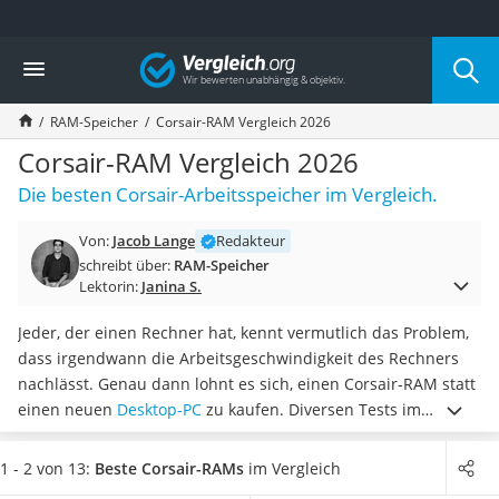
Die beliebtesten Vergleiche nach Kategorie
Vergleich
Elektronik
Powerstation
RAM-Speicher
Corsair-RAM Vergleich 2026
Monitor 32 Zoll 4K
Fernseher
Corsair-RAM Vergleich 2026
Drucker
Die besten Corsair-Arbeitsspeicher im Vergleich.
Desktop-PC
Monitor
Von:
Jacob Lange
Redakteur
Diascanner
schreibt über:
RAM-Speicher
Laser-Multifunktionsdrucker
Lektorin:
Janina S.
Powerline-Adapter
Powerstation mit Solarpanel
Jeder, der einen Rechner hat, kennt vermutlich das Problem,
Gaming-PC
dass irgendwann die Arbeitsgeschwindigkeit des Rechners
Soundbar
nachlässt. Genau dann lohnt es sich, einen Corsair-RAM statt
17-Zoll-Laptop
einen neuen
Desktop-PC
zu kaufen. Diversen Tests im
Satellitenschüssel
Internet zufolge können Sie mit einem qualitativen RAM von
Gaming-Headset
Corsair
die Arbeitsgeschwindigkeit Ihres Computers deutlich
1 - 2 von 13:
Beste Corsair-RAMs
im Vergleich
Schnurloses Telefon
verbessern
.
Wählen Sie jetzt aus unserer Vergleichstabelle