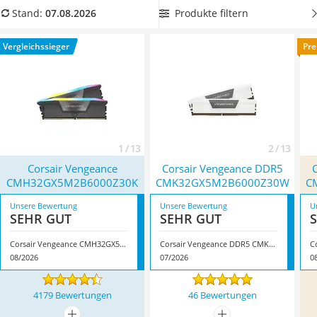
Tablets unter 200 Euro
einen
Corsair-RAM mit großem Arbeitsspeicher
, um die
Produkte filtern
Stand:
07.08.2026
Ladekabel Typ 2 Schuko
maximale Speicherkapazität nutzen zu können. Überzeugt
Lichtwecker
hat uns hier im August 2026 besonders das Modell
Corsair
Vergleichssieger
Pre
Acer Aspire
Vengeance CMH32GX5M2B6000Z30K
*
mit seinen
Service
Eigenschaften.
1 / 13
2 / 13
Corsair Vengeance
Corsair Vengeance DDR5
CMH32GX5M2B6000Z30K
CMK32GX5M2B6000Z30W
C
Unsere Bewertung
Unsere Bewertung
U
SEHR GUT
SEHR GUT
Corsair Vengeance CMH32GX5M2B6000Z30K
Corsair Vengeance DDR5 CMK32GX5M2B6000Z30W
08/2026
07/2026
0
4179 Bewertungen
46 Bewertungen