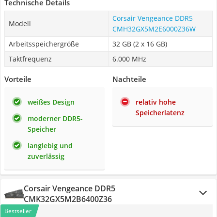
Technische Details
Corsair Vengeance DDR5
Modell
CMH32GX5M2E6000Z36W
Arbeitsspeichergröße
32 GB (2 x 16 GB)
Taktfrequenz
6.000 MHz
Vorteile
Nachteile
weißes Design
relativ hohe
Speicherlatenz
moderner DDR5-
Speicher
langlebig und
zuverlässig
Corsair Vengeance DDR5
CMK32GX5M2B6400Z36
Bestseller