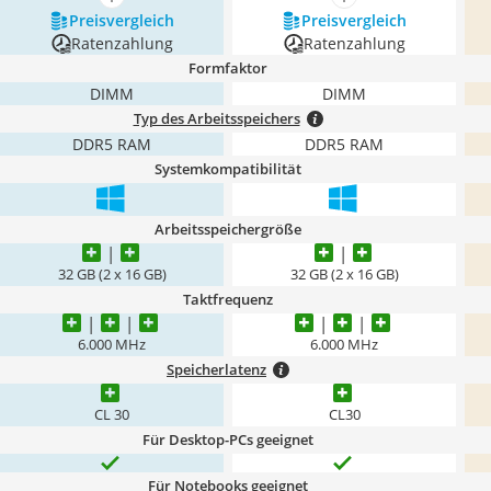
mehr anzeigen
mehr anzeigen
Preis­vergleich
Preis­vergleich
Ratenzahlung
Ratenzahlung
Formfaktor
DIMM
DIMM
Typ des Arbeitsspeichers
DDR5 RAM
DDR5 RAM
Systemkompatibilität
Arbeitsspeichergröße
32 GB (2 x 16 GB)
32 GB (2 x 16 GB)
Taktfrequenz
6.000 MHz
6.000 MHz
Speicherlatenz
CL 30
CL30
Für Desktop-PCs geeignet
Für Notebooks geeignet