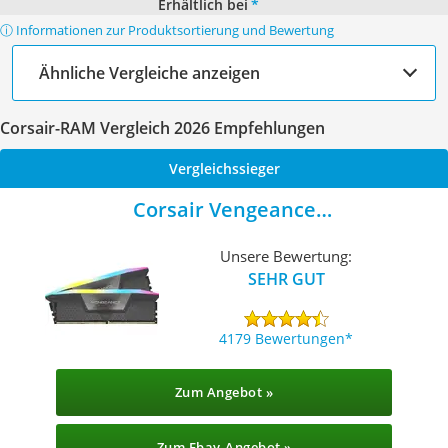
Erhältlich bei
*
ⓘ Informationen zur Produktsortierung und Bewertung
Ähnliche Vergleiche anzeigen
Corsair-RAM Vergleich 2026 Empfehlungen
Vergleichssieger
Corsair Vengeance
CMH32GX5M2B6000Z30K
Unsere Bewertung:
SEHR GUT
4179 Bewertungen
Zum Angebot »
Zum Ebay-Angebot »