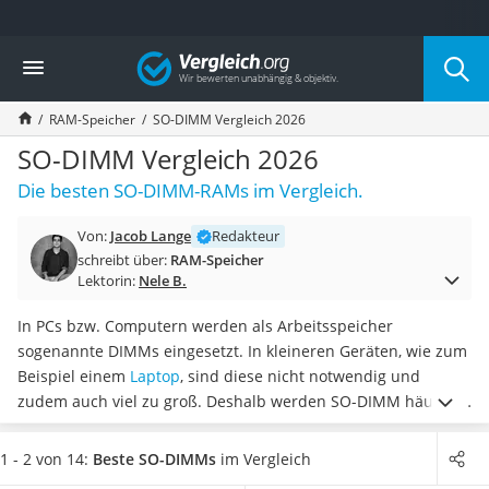
Die beliebtesten Vergleiche nach Kategorie
Vergleich
Elektronik
Powerstation
RAM-Speicher
SO-DIMM Vergleich 2026
Monitor 32 Zoll 4K
Fernseher
SO-DIMM Vergleich 2026
Drucker
Die besten SO-DIMM-RAMs im Vergleich.
Desktop-PC
Monitor
Von:
Jacob Lange
Redakteur
Diascanner
schreibt über:
RAM-Speicher
Laser-Multifunktionsdrucker
Lektorin:
Nele B.
Powerline-Adapter
Powerstation mit Solarpanel
In PCs bzw. Computern werden als Arbeitsspeicher
Gaming-PC
sogenannte DIMMs eingesetzt. In kleineren Geräten, wie zum
Soundbar
Beispiel einem
Laptop
, sind diese nicht notwendig und
17-Zoll-Laptop
zudem auch viel zu groß. Deshalb werden SO-DIMM häufiger
Satellitenschüssel
verwendet. Laut diversen Tests im Internet können diese
mit
Gaming-Headset
Taktzeiten von bis zu 3.200 MHz besonders viele Schreib-
1 - 2 von 14:
Beste SO-DIMMs
im Vergleich
Schnurloses Telefon
und Lesevorgänge
in einer Sekunde verarbeiten.
Wählen Sie