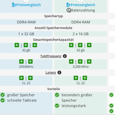
mehr anzeigen
mehr anzeigen
Preis­vergleich
Preis­vergleich
Ratenzahlung
Speichertyp
DDR4-RAM
DDR4-RAM
Anzahl Speichermodule
1 x 32 GB
2 x 16 GB
Gesamtspeicherkapazität
32 gb
32 gb
Taktfrequenz
2933MHz
3.200 MHz
Latenz
CL 22
CL 22
Vorteile
großer Speicher
besonders großer
schnelle Taktrate
Speicher
leistungsstark