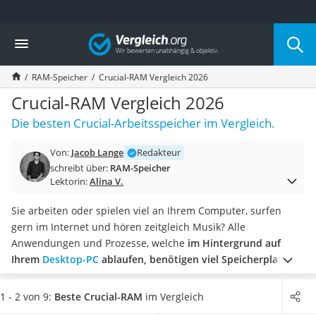
Die beliebtesten Vergleiche nach Kategorie
Vergleich
Elektronik
Powerstation
RAM-Speicher
Crucial-RAM Vergleich 2026
Monitor 32 Zoll 4K
Fernseher
Crucial-RAM Vergleich 2026
Drucker
Die besten Crucial-Arbeitsspeicher im Vergleich.
Desktop-PC
Monitor
Von:
Jacob Lange
Redakteur
Diascanner
schreibt über:
RAM-Speicher
Laser-Multifunktionsdrucker
Lektorin:
Alina V.
Powerline-Adapter
Powerstation mit Solarpanel
Sie arbeiten oder spielen viel an Ihrem Computer, surfen
Gaming-PC
gern im Internet und hören zeitgleich Musik? Alle
Soundbar
Anwendungen und Prozesse, welche
im Hintergrund auf
17-Zoll-Laptop
Ihrem
Desktop-PC
ablaufen, benötigen viel Speicherplatz
.
Satellitenschüssel
Doch nicht immer kann der Rechner mit ausreichend
Gaming-Headset
Speicherkapazität dienen, wie gängige Tests im Internet
1 - 2 von 9:
Beste Crucial-RAM
im Vergleich
Schnurloses Telefon
belegen. Dann ist der Griff zu einem Crucial-RAM sinnvoll,