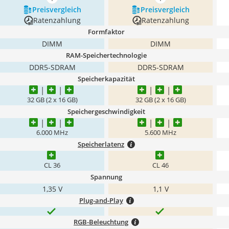
mehr anzeigen
mehr anzeigen
Preis­vergleich
Preis­vergleich
Ratenzahlung
Ratenzahlung
Formfaktor
DIMM
DIMM
RAM-Speichertechnologie
DDR5-SDRAM
DDR5-SDRAM
Speicherkapazität
32 GB (2 x 16 GB)
32 GB (2 x 16 GB)
Speichergeschwindigkeit
6.000 MHz
5.600 MHz
Speicherlatenz
CL 36
CL 46
Spannung
1,35 V
1,1 V
Plug-and-Play
RGB-Beleuchtung