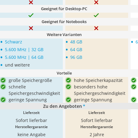
Geeignet für Desktop-PC
Geeignet für Notebooks
Weitere Varianten
•
•
•
Schwarz
48 GB
6
•
•
5.600 MHz | 32 GB
64 GB
•
•
5.600 MHz | 64 GB
96 GB
•
und weitere
Vorteile
große Speichergröße
hohe Speicherkapazität
schnelle
besonders hohe
Speichergeschwindigkeit
Speichergeschwindigkeit
geringe Spannung
geringe Spannung
Zu den Angeboten
*
Lieferzeit
Lieferzeit
Sofort lieferbar
Sofort lieferbar
Herstellergarantie
Herstellergarantie
keine Angabe
2 Jahre