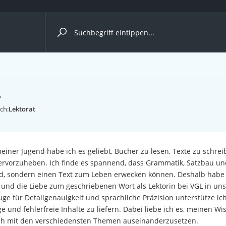
ergleiche nach Kategorie
.
ch:
Lektorat
einer Jugend habe ich es geliebt, Bücher zu lesen, Texte zu schr
rvorzuheben. Ich finde es spannend, dass Grammatik, Satzbau un
d, sondern einen Text zum Leben erwecken können. Deshalb habe 
nd die Liebe zum geschriebenen Wort als Lektorin bei VGL in unse
e für Detailgenauigkeit und sprachliche Präzision unterstütze ich
e und fehlerfreie Inhalte zu liefern. Dabei liebe ich es, meinen 
ich mit den verschiedensten Themen auseinanderzusetzen.