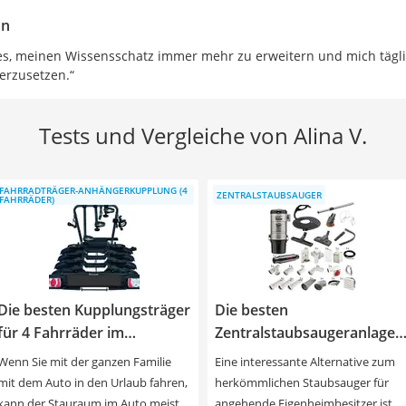
on
 es, meinen Wissensschatz immer mehr zu erweitern und mich täg
erzusetzen.“
Tests und Vergleiche von Alina V.
FAHRRADTRÄGER-ANHÄNGERKUPPLUNG (4
ZENTRALSTAUBSAUGER
FAHRRÄDER)
Die besten Kupplungsträger
Die besten
für 4 Fahrräder im
Zentralstaubsaugeranlagen
Vergleich.
im Vergleich.
Wenn Sie mit der ganzen Familie
Eine interessante Alternative zum
mit dem Auto in den Urlaub fahren,
herkömmlichen Staubsauger für
kann der Stauraum im Auto meist
angehende Eigenheimbesitzer ist