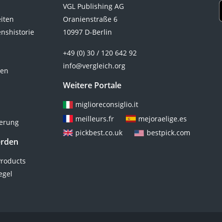
rostet nicht. Außerdem sollten Sie
Zeckenschutz für Katzen aus,
VGL Publishing AG
auf die Streubreite achten: Bei sehr
welcher eine besonders hohe
eiten
Oranienstraße 6
großen Flächen, sollten Sie auf
Wirkdauer aufweist.
nshistorie
10997 D-Berlin
Modelle mit einer Streubreite von
über 1 Meter achten. In unserer
+49 (0) 30 / 120 642 92
Vergleichstabelle finden Breiten von
info@vergleich.org
ten
ca. 40 bis 200 cm.
Weitere Portale
miglioreconsiglio.it
meilleurs.fr
mejoraelige.es
ierung
pickbest.co.uk
bestpick.com
erden
roducts
egel