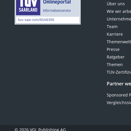
Stunt-Scooter kompakter und
Über uns
robuster. In unserer Produkttabelle
Wie wir arb
erwarten Sie unter anderem
Unternehme
Modelle mit unterschiedlichen
Team
Lenkerhöhen, sodass sich für jedes
Karriere
Kinderalter das passende Exemplar
Themenwel
findet.
Presse
Ratgeber
Themen
TÜV-Zertifiz
Partner w
Sponsored P
Vergleichssi
© 2026 VGL Publishing AG