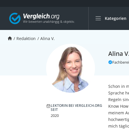
Kategorien
Die beliebtesten V
Service
Redaktion
Alina V.
Alina V
Fachberei
Schon in m
Sprache he
Regeln sin
LEKTORIN BEI VERGLEICH.ORG
Know How u
SEIT
meinem Aug
2020
hochwertig
mich tägl