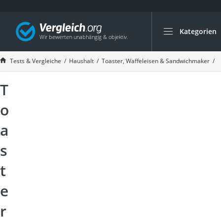
Kategorien
Die beliebtesten V
Haushalt
Tests & Vergleiche
Haushalt
Toaster, Waffeleisen & Sandwichmaker
T
Wassersprudler
T
Zentralstaubsauge
Brotbackautomat
o
Wischroboter
a
Wäschespinne
s
Industriestaubsau
Spülmaschinentab
t
Akku-Staubsauger
e
Eierkocher
r
AEG-Waschmaschi