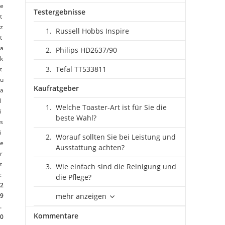
e
Testergebnisse
t
z
Russell Hobbs Inspire
t
a
Philips HD2637/90
k
Tefal TT533811
t
u
Kaufratgeber
a
l
Welche Toaster-Art ist für Sie die
i
beste Wahl?
s
i
Worauf sollten Sie bei Leistung und
e
Ausstattung achten?
r
t
Wie einfach sind die Reinigung und
:
die Pflege?
2
9
mehr anzeigen
.
Kommentare
0