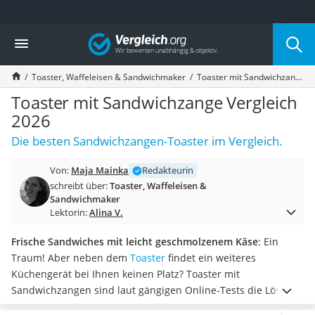
Die beliebtesten Vergleiche nach Kategorie
Vergleich
Haushalt
Wassersprudler
Toaster, Waffeleisen & Sandwichmaker
Toaster mit Sandwichzange Vergleich 2026
Zentralstaubsauger
Brotbackautomat
Toaster mit Sandwichzange Vergleich
Wischroboter
2026
Wäschespinne
Die besten Sandwichzangen-Toaster im Vergleich.
Industriestaubsauger
Spülmaschinentabs
Von:
Maja Mainka
Redakteurin
Akku-Staubsauger
schreibt über:
Toaster, Waffeleisen &
Eierkocher
Sandwichmaker
AEG-Waschmaschine
Lektorin:
Alina V.
Saug-Wisch-Roboter
Handstaubsauger
Frische Sandwiches mit leicht geschmolzenem Käse
: Ein
Milchaufschäumer
Traum! Aber neben dem
Toaster
findet ein weiteres
Kondenstrockner
Küchengerät bei Ihnen keinen Platz? Toaster mit
Reiskocher
Sandwichzangen sind laut gängigen Online-Tests die Lösung.
Heißwasserspender
Ausgestattet sind diese
mit speziellen Zangen
.
Neben einem