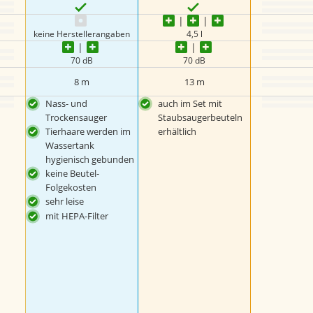
keine Herstellerangaben
4,5 l
70 dB
70 dB
8 m
13 m
Nass- und
auch im Set mit
Trockensauger
Staubsaugerbeuteln
Tierhaare werden im
erhältlich
Wassertank
hygienisch gebunden
keine Beutel-
Folgekosten
sehr leise
mit HEPA-Filter