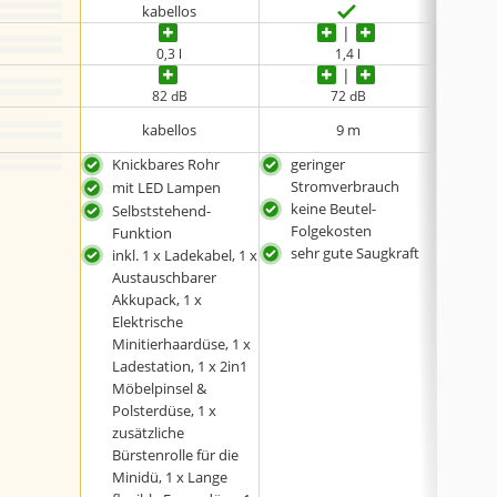
kabellos
0,3 l
1,4 l
82 dB
72 dB
kabellos
9 m
Knickbares Rohr
geringer
LED
Stromverbrauch
mit LED Lampen
beut
keine Beutel-
Selbststehend-
mit 
Folgekosten
Funktion
sehr gute Saugkraft
inkl. 1 x Ladekabel, 1 x
Austauschbarer
Akkupack, 1 x
Elektrische
Minitierhaardüse, 1 x
Ladestation, 1 x 2in1
Möbelpinsel &
Polsterdüse, 1 x
zusätzliche
Bürstenrolle für die
Minidü, 1 x Lange