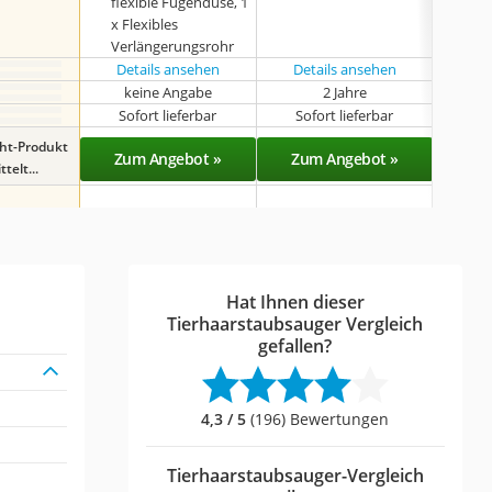
flexible Fugendüse, 1
x Flexibles
Verlängerungsrohr
Details ansehen
Details ansehen
keine Angabe
2 Jahre
k
Sofort lieferbar
Sofort lieferbar
Sof
ght-Produkt
Zum Angebot »
Zum Angebot »
Zu
telt...
Hat Ihnen dieser
Tierhaarstaubsauger Vergleich
gefallen?
4,3 / 5
(196) Bewertungen
Tierhaarstaubsauger-Vergleich