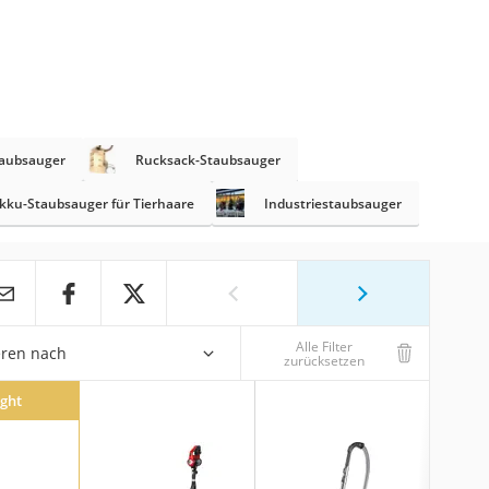
taubsauger
Rucksack-Staubsauger
kku-Staubsauger für Tierhaare
Industriestaubsauger
Alle Filter
eren nach
zurücksetzen
ight