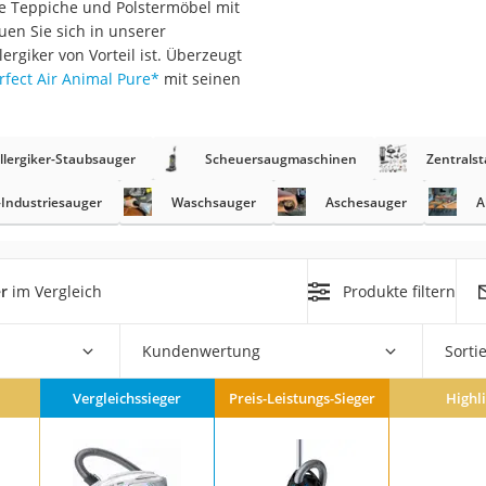
ge Teppiche und Polstermöbel mit
er
en Sie sich in unserer
lergiker von Vorteil ist. Überzeugt
fect Air Animal Pure
*
mit seinen
llergiker-Staubsauger
Scheuersaugmaschinen
Zentrals
er
k-Industriesauger
Waschsauger
Aschesauger
A
ger
ter
r
im Vergleich
Produkte filtern
ne
Kundenwertung
Sorti
Vergleichssieger
Preis-Leistungs-Sieger
Highl