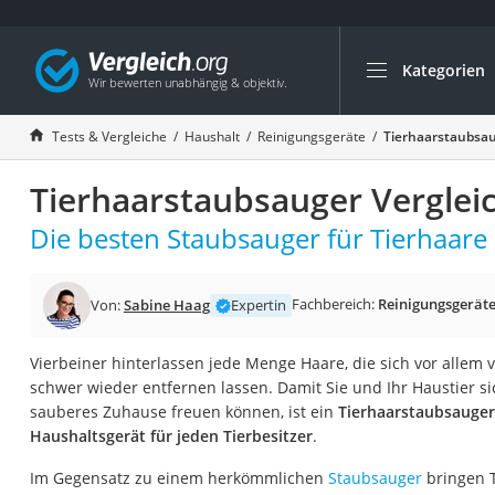
Kategorien
Die beliebtesten V
Haushalt
Tests & Vergleiche
Haushalt
Reinigungsgeräte
Tierhaarstaubsau
Wassersprudler
Tierhaarstaubsauger Verglei
Zentralstaubsauge
Brotbackautomat
Die besten Staubsauger für Tierhaare 
Wischroboter
Wäschespinne
Fachbereich:
Reinigungsgerät
Von:
Sabine Haag
Expertin
Industriestaubsau
Vierbeiner hinterlassen jede Menge Haare, die sich vor allem
Spülmaschinentab
schwer wieder entfernen lassen. Damit Sie und Ihr Haustier s
Akku-Staubsauger
sauberes Zuhause freuen können, ist ein
Tierhaarstaubsauger
Haushaltsgerät für jeden Tierbesitzer
.
Eierkocher
AEG-Waschmaschi
Im Gegensatz zu einem herkömmlichen
Staubsauger
bringen T