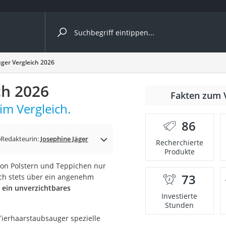
ergleiche nach Kategorie
ger Vergleich 2026
ch 2026
r
Fakten zum 
im Vergleich.
86
e
Redakteurin:
Josephine Jäger
Recherchierte
Produkte
ger
 von Polstern und Teppichen nur
s
73
ich stets über ein angenehm
 ein unverzichtbares
Investierte
Stunden
ne
ierhaarstaubsauger spezielle