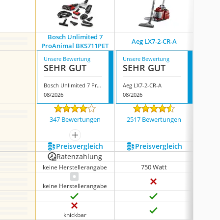
Bosch Unlimited 7
Aeg LX7-2-CR-A
Bulel
ProAnimal BKS711PET
Unsere Bewertung
Unsere Bewertung
Unsere
SEHR GUT
SEHR GUT
SEH
Bosch Unlimited 7 ProAnimal BKS711PET
Aeg LX7-2-CR-A
Buleli
08/2026
08/2026
08/202
347 Bewertungen
2517 Bewertungen
8736
mehr anzeigen
Preis­vergleich
Preis­vergleich
P
Ratenzahlung
750 Watt
keine Herstellerangabe
keine Herstellerangabe
knickbar