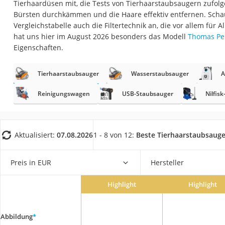
Tierhaardüsen mit, die Tests von Tierhaarstaubsaugern zufol
Saug-Wisch-Robot
Bürsten durchkämmen und die Haare effektiv entfernen. Schau
Handstaubsauger
Vergleichstabelle auch die Filtertechnik an, die vor allem für Al
hat uns hier im August 2026 besonders das Modell
Thomas Per
Milchaufschäumer
Eigenschaften.
Kondenstrockner
Reiskocher
Tierhaarstaubsauger
Wasserstaubsauger
A
Heißwasserspend
Reinigungswagen
USB-Staubsauger
Nilfis
Tierhaarstaubsau
Ecovacs-Saugrobo
Aktualisiert:
07.08.2026
1 - 8 von 12:
Beste Tierhaarstaubsauge
Nespresso-Maschi
Messerschärfer
Preis in EUR
Hersteller
Service
Highlight
Highlight
Abbildung
*