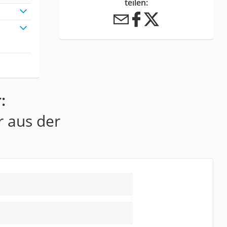
teilen:
:
r aus der