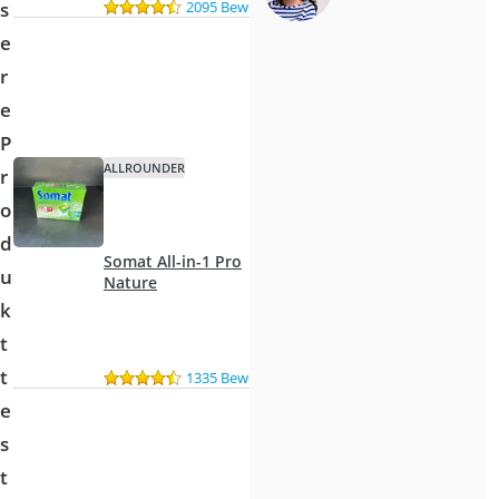
2095 Bewertungen
s
e
r
e
P
ALLROUNDER
r
o
d
Somat All-in-1 Pro
u
Nature
k
t
t
1335 Bewertungen
e
s
t