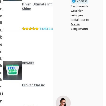
h
Expertin
Finish Ultimate Infinity
Fachbereich:
n
Shine
Geschirr
e
reinigen
Redakteurin:
ll
Maria
Lengemann
14083 Bewertungen
ü
b
e
r
b
ÖKO-TIPP
li
c
k
Ecover Classic
:
U
n