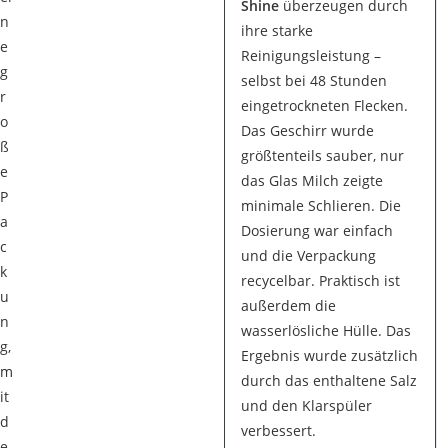
Shine
überzeugen durch
n
ihre starke
e
Reinigungsleistung –
g
selbst bei 48 Stunden
r
eingetrockneten Flecken.
o
Das Geschirr wurde
ß
größtenteils sauber, nur
e
das Glas Milch zeigte
P
minimale Schlieren. Die
a
Dosierung war einfach
c
und die Verpackung
k
recycelbar. Praktisch ist
u
außerdem die
n
wasserlösliche Hülle. Das
g,
Ergebnis wurde zusätzlich
m
durch das enthaltene Salz
it
und den Klarspüler
d
verbessert.
e