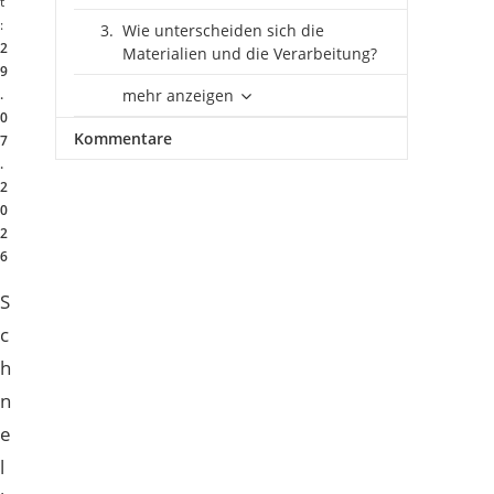
t
:
Wie unterscheiden sich die
2
Materialien und die Verarbeitung?
9
.
mehr anzeigen
0
Kommentare
7
.
2
0
2
6
S
c
h
n
e
l