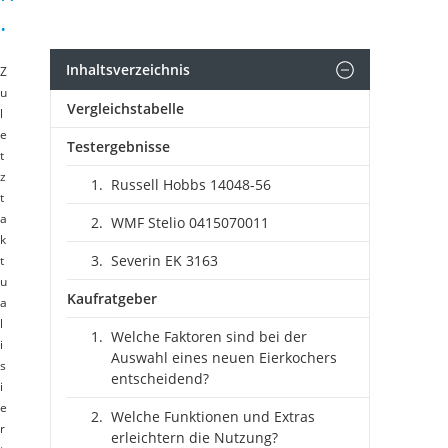
.
Inhaltsverzeichnis
Z
u
Vergleichstabelle
l
e
Testergebnisse
t
z
Russell Hobbs 14048-56
t
a
WMF Stelio 0415070011
k
Severin EK 3163
t
u
Kaufratgeber
a
l
Welche Faktoren sind bei der
i
Auswahl eines neuen Eierkochers
s
entscheidend?
i
e
Welche Funktionen und Extras
r
erleichtern die Nutzung?