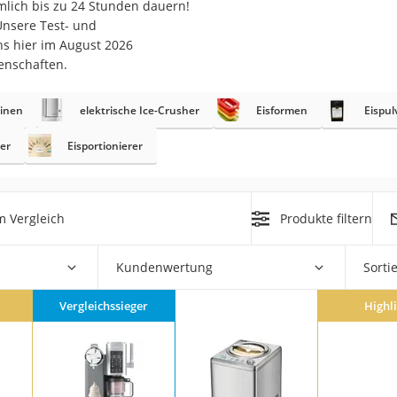
mlich bis zu 24 Stunden dauern!
er
nsere Test- und
uns hier im August 2026
enschaften.
inen
elektrische Ice-Crusher
Eisformen
Eispul
ter
Eisportionierer
er
ger
ter
m Vergleich
Produkte filtern
ne
Kundenwertung
Sorti
Vergleichssieger
Highl