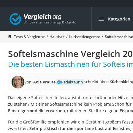
Kategorien
Die beliebtesten V
Haushalt
Tests & Vergleiche
Haushalt
Küchenkleingeräte
Softeismaschine
Wassersprudler
Softeismaschine Vergleich 2
Zentralstaubsauge
Brotbackautomat
Die besten Eismaschinen für Softeis im
Wischroboter
Wäschespinne
schreibt über:
Küchenklein
Von:
Anja Krause
Redakteurin
Industriestaubsau
Das eigene Softeis herstellen, anstatt unter brühender Hitze i
Spülmaschinentab
zu stehen? Mit einer Softeismaschine kein Problem! Schon
für
Akku-Staubsauger
Einsteigermodelle erwerben
, mit denen Sie Ihre eigene Eispr
Eierkocher
Für die Großfamilie empfehlen wir ein Gerät mit großem Fass
AEG-Waschmaschi
zwei Liter.
Sehr praktisch für die spontane Lust auf Eis ist es