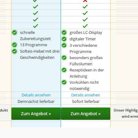
schnelle
großes LC-Display
Zubereitungszeit
digitaler Timer
13 Programme
3 verschiedene
Softeis-Hebel mit drei
Programme
Geschwindigkeiten
besonders großes
Füllvolumen
Rezeptideen in der
Anleitung
Vorkühlen nicht
notwendig
Details ansehen
Details ansehen
Demnächst lieferbar
Sofort lieferbar
odukt
Unser Highli
Zum Angebot »
Zum Angebot »
wird ermit