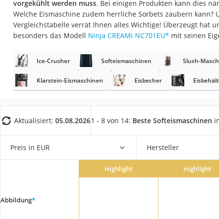
vorgekühlt werden muss
. Bei einigen Produkten kann dies nä
Saug-Wisch-Robot
Welche Eismaschine zudem herrliche Sorbets zaubern kann? U
Handstaubsauger
Vergleichstabelle verrät Ihnen alles Wichtige! Überzeugt hat 
besonders das Modell
Ninja CREAMi NC701EU
*
mit seinen Eig
Milchaufschäumer
Kondenstrockner
Ice-Crusher
Softeismaschinen
Slush-Masch
Reiskocher
Klarstein-Eismaschinen
Eisbecher
Eisbehäl
Heißwasserspend
Tierhaarstaubsau
Ecovacs-Saugrobo
Aktualisiert:
05.08.2026
1 - 8 von 14:
Beste Softeismaschinen
i
Nespresso-Maschi
Preis in EUR
Hersteller
Messerschärfer
Service
Highlight
Highlight
Abbildung
*