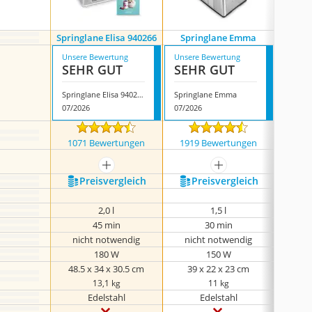
Springlane Elisa 940266
Springlane Emma
Spring
Unsere Bewertung
Unsere Bewertung
Unsere
SEHR GUT
SEHR GUT
SEH
Springlane Elisa 940266
Springlane Emma
Springl
07/2026
07/2026
07/202
1071 Bewertungen
1919 Bewertungen
1761
mehr anzeigen
mehr anzeigen
Preis­vergleich
Preis­vergleich
P
2,0 l
1,5 l
45 min
30 min
nicht notwendig
nicht notwendig
nic
180 W
150 W
48.5 x 34 x 30.5 cm
39 x 22 x 23 cm
46
13,1 kg
11 kg
Edelstahl
Edelstahl