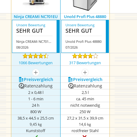
Ninja CREAMi NC701EU
Unold Profi Plus 48880
Unsere Bewertung
Unsere Bewertung
SEHR GUT
SEHR GUT
Ninja CREAMi NC701EU
Unold Profi Plus 48880
08/2026
07/2026
1066 Bewertungen
317 Bewertungen
mehr anzeigen
mehr anzeigen
Preis­vergleich
Preis­vergleich
Ratenzahlung
Ratenzahlung
2 x 0,48 l
2,5 l
1 - 6 min
ca. 45 min
24 h
nicht notwendig
800 W
250 W
38,5 x 44,5 x 25,5 cm
27,2 x 31,5 x 39,9 cm
9,45 kg
14,6 kg
Kunststoff
rostfreier Stahl