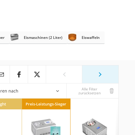
ver
Eismaschinen (2 Liter)
Eiswaffeln
Alle Filter
eren nach
zurücksetzen
ight
Preis-Leistungs-Sieger