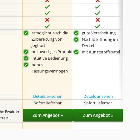
ermöglicht auch die
gute Verarbeitung
aut
Zubereitung von
Küh
Nachfüllöffnung im
Joghurt
bee
Deckel
hochwertiges Produkt
Zub
mit Kunststoffspatel
ein
intuitive Bedienung
tra
hohes
Fassungsvermögen
kos
Rüc
Details ansehen
Details ansehen
Det
Sofort lieferbar
Sofort lieferbar
Sof
ght-Produkt
Zum Angebot »
Zum Angebot »
Zu
telt...