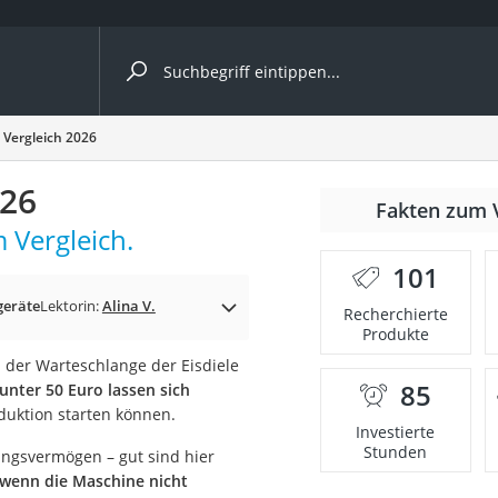
ergleiche nach Kategorie
 Vergleich 2026
026
r
Fakten zum 
 Vergleich.
101
geräte
Lektorin:
Alina V.
Recherchierte
Produkte
ger
n der Warteschlange der Eisdiele
s
85
 unter 50 Euro lassen sich
oduktion starten können.
Investierte
Stunden
ungsvermögen – gut sind hier
ne
, wenn die Maschine nicht