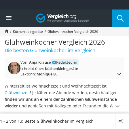
Die beliebtesten Vergleiche nach Kategorie
Vergleich
Haushalt
Wassersprudler
Küchenkleingeräte
Glühweinkocher Vergleich 2026
Zentralstaubsauger
Brotbackautomat
Glühweinkocher Vergleich 2026
Wischroboter
Die besten Glühweinkocher im Vergleich.
Wäschespinne
Industriestaubsauger
Von:
Anja Krause
Redakteurin
Spülmaschinentabs
schreibt über:
Küchenkleingeräte
Akku-Staubsauger
Lektorin:
Monique B.
Eierkocher
AEG-Waschmaschine
Winterzeit ist Weihnachtszeit und Weihnachtszeit ist
Saug-Wisch-Roboter
Glühweinzeit
! Je kälter die Abende werden, desto häufiger
Handstaubsauger
finden wir uns an einem der zahlreichen Glühweinstände
Milchaufschäumer
wieder
und genießen mit Kollegen oder Freunden die Wärme
Kondenstrockner
von innen.
Und diesen Spaß können wir uns spielend leicht
Reiskocher
auch nach Hause holen! Glühweinkocher können bis zu
1 - 2 von 13:
Beste Glühweinkocher
im Vergleich
Heißwasserspender
knapp
30 Liter fassen, womit auch auf einer winterlichen