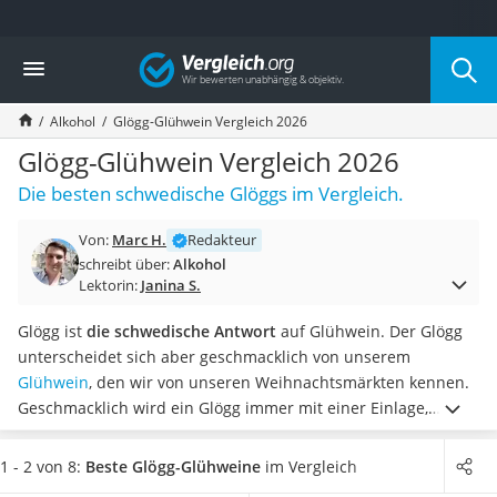
Die beliebtesten Vergleiche nach Kategorie
Vergleich
Lebensmittel
Schwarzkümmelöl
Alkohol
Glögg-Glühwein Vergleich 2026
Knäckebrot
Schwarzkümmelöl-Kapseln
Glögg-Glühwein Vergleich 2026
Manukahonig
Die besten schwedische Glöggs im Vergleich.
Eiklar
Astronautenkost
Von:
Marc H.
Redakteur
Balsamico-Essig
schreibt über:
Alkohol
Schwarzkümmelöl bio
Lektorin:
Janina S.
Sardinen
Honig
Glögg ist
die schwedische Antwort
auf Glühwein. Der Glögg
Gemüsebrühe
unterscheidet sich aber geschmacklich von unserem
Eiskaffee-Pulver
Glühwein
, den wir von unseren Weihnachtsmärkten kennen.
Irischer Whiskey
Geschmacklich wird ein Glögg immer mit einer Einlage,
Grapefruitkernextrakt
beispielsweise Mandeln, serviert. Tests im Internet von
Matcha-Set
verschiedenen Glögg-Glühweinen haben gezeigt, dass sich
1 - 2 von 8:
Beste Glögg-Glühweine
im Vergleich
Sojasauce
der Alkoholgehalt zwischen 8–15 Volumenprozent bewegt.