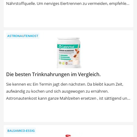
Nährstoffquelle. Um nerviges Eiertrennen zu vermeiden, empfehlen
verschiedene Tests im Internet, auf flüssiges Eiklar in Flaschen
zurückzugreifen. Dieses eignet sich für eine schnelle Zubereitung von
Omelette, Pancakes, Proteinsmoothies oder Eiweißdrinks. Wählen
Sie jetzt Eiklar in einer wiederverschließbaren Flasche mit
ASTRONAUTENKOST
praktischem Schraubverschluss aus unserer Vergleichstabelle aus,
das auch nach dem Öffnen lange frisch bleibt.
Die besten Trinknahrungen im Vergleich.
Sie kennen es: Ein Termin jagt den nächsten. Da bleibt kaum Zeit,
aufwändig zu kochen und sich ausgewogen zu ernähren.
Astronautenkost kann ganze Mahlzeiten ersetzen , ist sättigend und
enthält alle wichtigen Nährstoffe und Vitamine. Wenn es bei Ihnen
ganz schnell gehen muss, greifen Sie bei Ihrer Wahl besser zu fertigen
Nährstoff-Shakes. So sparen Sie sich das Anrühren eines Pulvers und
können Ihren Mahlzeitenersatz direkt trinken. Geschmacklich bieten
BALSAMICO-ESSIG
die verschiedenen Produkte eine Auswahl von Neutral über Vanille