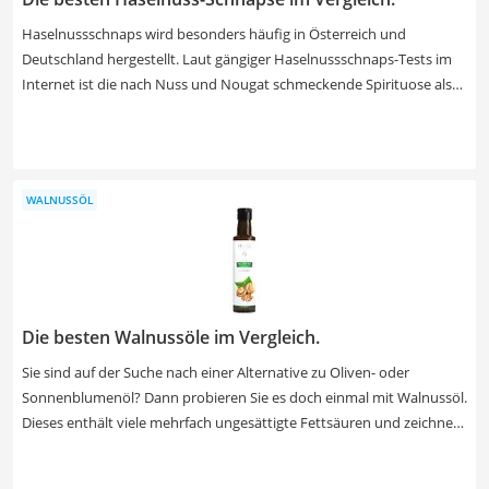
Haselnussschnaps wird besonders häufig in Österreich und
Deutschland hergestellt. Laut gängiger Haselnussschnaps-Tests im
Internet ist die nach Nuss und Nougat schmeckende Spirituose als
Digestif – also Verdauungsschnaps – sehr beliebt und wird in
einheimischen Restaurants gerne serviert. Getrunken wird der
Haselnussschnaps wie auch andere Obstbrände bei
Zimmertemperatur, sodass sich die Aromen bestmöglich entfalten.
WALNUSSÖL
Suchen Sie sich jetzt einen Haselnussschnaps in einer edlen Flasche
aus unserer Vergleichstabelle, um diesen auch gut verschenken zu
können.
Die besten Walnussöle im Vergleich.
Sie sind auf der Suche nach einer Alternative zu Oliven- oder
Sonnenblumenöl? Dann probieren Sie es doch einmal mit Walnussöl.
Dieses enthält viele mehrfach ungesättigte Fettsäuren und zeichnet
sich durch einen hohen Anteil an Magnesium, Vitamin B und Vitamin
Eaus. Kalt gepresstes, natives Walnussöl besitzt besonders viele