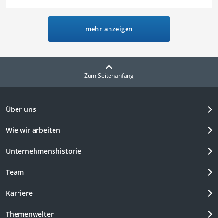
Aroma- und Nährstoffe. Hochwertige Produkte glänzen durch Bio-
Qualität und einen gänzlichen Verzicht auf Zusatzstoffe. Finden Sie
jetzt in unserer Test- oder Vergleichstabelle das beste Walnussöl.
mehr anzeigen
Zum Seitenanfang
Über uns
Wie wir arbeiten
Unternehmenshistorie
Team
Karriere
Themenwelten