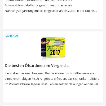
Schwarzkümmelpflanze gewonnen und eher als
Nahrungsergänzungsmittel eingesetzt als als Zutat in der Küche.
Natürlich können Sie das Öl auch zur Zubereitung von Speisen
verwenden, es hat aber laut gängigen Tests im Internet ein sehr
intensives und bitteres Aroma. Auch zur äußerlichen Anwendung
wird Schwarzkümmelöl häufig genutzt und Hautirritationen können
SARDINEN
gemindert werden. Wählen Sie jetzt ein Schwarzkümmelöl (bio) mit
DLG-Siegel aus unserer Vergleichstabelle, um ein garantiert qualitativ
hochwertiges Produkt zu erhalten.
Die besten Ölsardinen im Vergleich.
Liebhaber der mediterranen Küche können sich mittlerweile auch
eines reichhaltigen Fisch-Angebots erfreuen, das sich unkompliziert
im Vorratsschrank lagern lässt. Fehlen sollten da auf gar keinen Fall
kulinarische Spezialitäten wie Sardinen. Wählen Sie jetzt Sardinen in
pikanter Tomatensauce oder in Olivenöl eingelegt aus unserer
Vergleichstabelle. Sie passen besonders gut zu Reis, Nudeln oder
Salat. Sardinendosen sind übrigens häufig optisch ein Hingucker und