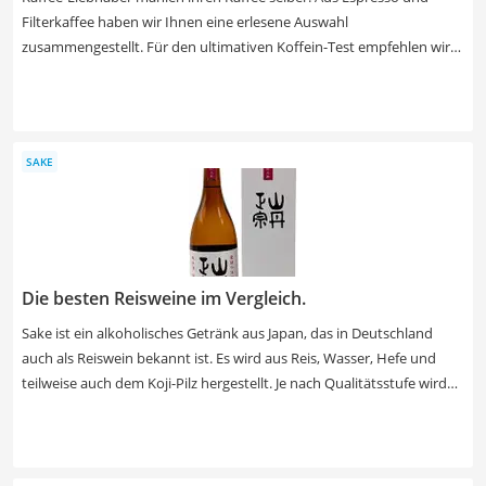
Filterkaffee haben wir Ihnen eine erlesene Auswahl
zusammengestellt. Für den ultimativen Koffein-Test empfehlen wir
besonders starke Bohnen, denn Kaffee zu strecken, geht auch
nachträglich. Kaffee-Junkies legen wir Kaffee mit wenig Bitterstoffen
und somit einer hohen Verträglichkeit ans Herz. In der Regel bieten
Espresso-Bohnen den mildesten Kaffee. Wenn ein Vollautomat zum
SAKE
Einsatz kommt, eignet sich nicht jedes Produkt: Auf der Verpackung
ist aber meistens vermerkt, ob der Kaffee sich für Automaten,
Siebträger oder Herdkannen eignet.
Die besten Reisweine im Vergleich.
Sake ist ein alkoholisches Getränk aus Japan, das in Deutschland
auch als Reiswein bekannt ist. Es wird aus Reis, Wasser, Hefe und
teilweise auch dem Koji-Pilz hergestellt. Je nach Qualitätsstufe wird
der Flüssigkeit auch Braualkohol zugefügt, wobei das laut gängiger
Sake-Tests im Internet Produkte von geringerer Qualität sind.
Suchen Sie sich jetzt einen Sake ohne Braualkohol aus unserer
Vergleichstabelle, um ein möglichst hochwertiges Produkt zu