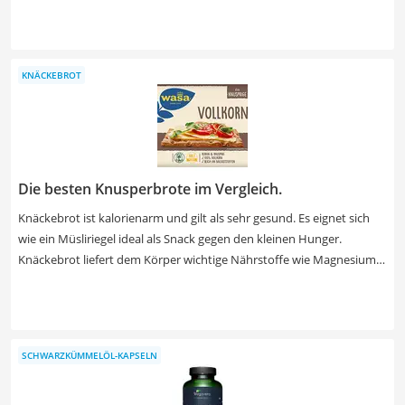
Geschmack sorgt in Salaten, Smoothies oder Suppen für eine
besondere Note. Schwarzkümmelöl ist nicht nur reich an Vitaminen
und ungesättigten Fettsäuren, das pure und schonend kaltgepresste
Öl kann auch außerhalb Ihrer Küche zum Einsatz kommen. Nutzen
KNÄCKEBROT
Sie es als Zeckenschutz oder als Unterstützung bei Allergien und
Asthma. Ein Blick in unsere Produkttabelle genügt und Sie finden das
richtige Produkt für Ihre Bedürfnisse.
Die besten Knusperbrote im Vergleich.
Knäckebrot ist kalorienarm und gilt als sehr gesund. Es eignet sich
wie ein Müsliriegel ideal als Snack gegen den kleinen Hunger.
Knäckebrot liefert dem Körper wichtige Nährstoffe wie Magnesium,
Zink oder Eiweiß. Wollen Sie besonders viele davon aufnehmen,
empfehlen gängige Tests im Internet den Griff zu Knäckebrot aus
Vollkornmehl. Wählen Sie jetzt aus unserer Vergleichstabelle
Knäckebrot mit einem geringen Zuckeranteil, um zwischendurch
SCHWARZKÜMMELÖL-KAPSELN
einen gesunden Snack zu genießen.