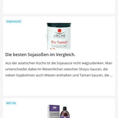
für Sie lohnen. Dieses hilft Ihnen dabei, einen feinen, hochwertigen
Matcha-Tee herzustellen, wie auch diverse Tests im Internet belegen.
Wählen Sie jetzt ein Matcha-Set aus unserer Vergleichstabelle, das
SOJASAUCE
inklusive Matcha-Pulver geliefert wird, wenn Sie sofort mit der
Herstellung Ihrer eigenen Matcha-Getränke beginnen möchten.
Die besten Sojasoßen im Vergleich.
Aus der asiatischen Küche ist die Sojasauce nicht wegzudenken. Man
unterscheidet dabei im Wesentlichen zwischen Shoyu-Saucen, die
neben Sojabohnen auch Weizen enthalten und Tamari-Saucen, die in
der Herstellung ohne Weizen auskommen und daher auch für
Personen mit Gluten-Unverträglichkeit empfehlenswert sind. Wählen
Sie aus unserer Produkttabelle eine Sauce in Bioqualität und ohne
künstliche Aromen. Der Preis ist dabei ein guter Indikator für
MCT-ÖL
Qualität: Hochwertige Bio-Produkte sind kaum unter 20 Euro pro
Liter zu haben.