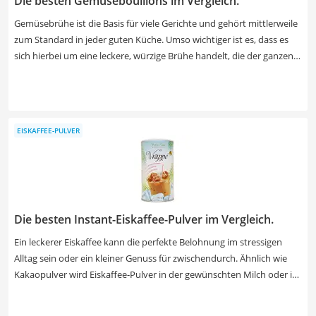
Die besten Gemüsebouillons im Vergleich.
Gemüsebrühe ist die Basis für viele Gerichte und gehört mittlerweile
zum Standard in jeder guten Küche. Umso wichtiger ist es, dass es
sich hierbei um eine leckere, würzige Brühe handelt, die der ganzen
Familie schmeckt. Online-Tests haben ergeben: Eine pflanzliche
Gemüsebrühe sollte würzig, aber nicht zu salzig schmecken. Wählen
Sie am besten eine Brühe mit einem Brennwert von unter 4,0 kcal
pro 100 ml aus.
EISKAFFEE-PULVER
Die besten Instant-Eiskaffee-Pulver im Vergleich.
Ein leckerer Eiskaffee kann die perfekte Belohnung im stressigen
Alltag sein oder ein kleiner Genuss für zwischendurch. Ähnlich wie
Kakaopulver wird Eiskaffee-Pulver in der gewünschten Milch oder in
Wasser aufgelöst und schon können Sie Ihren Genussmoment
genießen. Tests im Internet von verschiedenen Eiskaffee-Pulvern