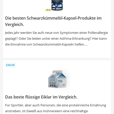
Die besten Schwarzkümmelöl-Kapsel-Produkte im
Vergleich.
Jedes Jahr werden Sie aufs neue von Symptomen einer Pollenallergie
geplagt? Oder Sie leiden unter einer Asthma-Erkrankung? Hier kann
die Einnahme von Schwarzkümmelöl-Kapseln helfen.
Schwarzkümmelöl ist extrem gesund und besitzt enorm viele
Wirkstoffe, die bei entzündlichen und bronchialen Erkrankungen
helfen können. Leider besitzt das reine Öl einen scharfen
EIKLAR
Geschmack, weshalb geschmacksneutrale Kapseln eine gute
Alternative darstellen. Veganer und Vegetarier sollten jedoch
vorsichtig sein. Alle Kapseln in unserer Test- bzw. Vergleichstabelle
enthalten tierische Gelantine.
Das beste flüssige Eiklar im Vergleich.
Für Sportler, aber auch Personen, die eine proteinreiche Ernährung
anstreben, ist Eiweiß aus Hühnereiern eine reichhaltige