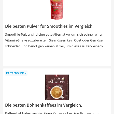
Die besten Pulver für Smoothies im Vergleich.
Smoothie-Pulver sind eine gute Alternative, um sich schnell einen
Vitamin-Shake zuzubereiten. Sie müssen kein Obst oder Gemüse
schneiden und benötigen keinen Mixer, um dieses zu zerkleinern.
Rühren Sie das Pulver einfach direkt in Wasser, Saft oder Milch ein. In
gängigen Smoothie-Pulver-Tests im Internet wird häufig auch deren
Koffeingehalt erwähnt. In der Regel sind die Produkte koffeinfrei,
lediglich Pulver mit Mate-Tee- oder Guarana-Extrakt enthalten
KAFFEEBOHNEN
Koffein und können gleichzeitig als Wachmacher dienen. Suchen Sie
sich jetzt ein gluten- und laktosefreies Smoothie-Pulver aus unserer
Vergleichstabelle, um von einer guten Verträglichkeit ausgehen zu
können.
Die besten Bohnenkaffees im Vergleich.
Kaffee-Liebhaber mahlen ihren Kaffee selber. Aus Espresso und