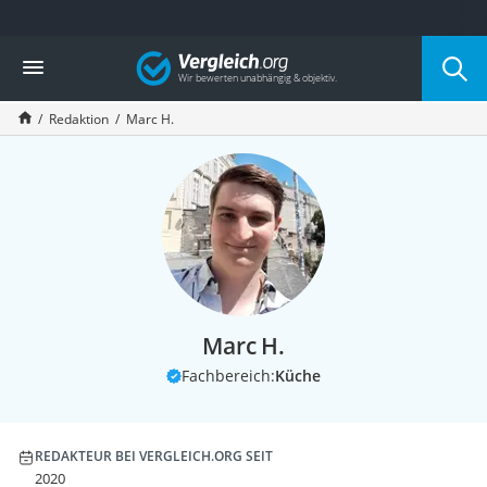
Die beliebtesten Vergleiche nach Kategorie
Vergleich
Service
Redaktion
Marc H.
Marc H.
Fachbereich:
Küche
REDAKTEUR BEI VERGLEICH.ORG SEIT
2020