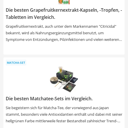
Die besten Grapefruitkernextrakt-Kapseln, -Tropfen, -
Tabletten im Vergleich.
Grapefruitkernextrakt, auch unter dem Markennamen "Citricidal"
bekannt, wird als Nahrungsergänzungsmittel benutzt, um
Symptome von Entzündungen, Pilzinfektionen und vielen weiteren
Viren und Bakterien zu bekämpfen. Selbst antibiotikaresistente
Bakterien sollen dem dem Naturheilmittel zum Opfer fallen. Aber
auch Erkältungs- oder Grippesymptome wurden schon durch die
MATCHA-SET
Einnahme des Extraktes bekämpft. In unserer Test- bzw.
Vergleichstabelle stellen wir Ihnen die besten Grapefruitkernextrakte
vor. Bio-Grapefruitkernextrakt, hoch dosiert oder in Tablettenform,
für Ihren Bedarf ist etwas dabei. Greifen Sie jetzt zu und sparen Sie
sich den Weg zur Apotheke bei der nächsten nervigen Erkrankung.
Die besten Matchatee-Sets im Vergleich.
Sie begeistern sich für Matcha-Tee, der vorwiegend aus Japan
stammt, besonders viele Antioxidantien enthält und dabei mit seiner
hellgrünen Farbe mittlerweile fester Bestandteil zahlreicher Trend-
Getränke ist? Dann könnte sich die Anschaffung eines Matcha-Sets