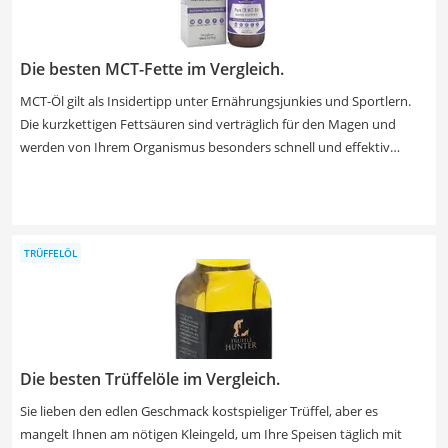
Die besten MCT-Fette im Vergleich.
MCT-Öl gilt als Insidertipp unter Ernährungsjunkies und Sportlern.
Die kurzkettigen Fettsäuren sind verträglich für den Magen und
werden von Ihrem Organismus besonders schnell und effektiv
abgebaut. Dementsprechend ist es eine beliebte Alternative zu
herkömmlichen Fetten, die sich als Fettdepots im Körper anlagern.
Unsere Produkttabelle gibt Ihnen einen Überblick über verschiedene
Hersteller und Marken des Wunderöls. Wählen Sie jetzt ein MCT-Öl
TRÜFFELÖL
mit besonders hoher Wirksamkeit, individuell abgestimmt auf Ihre
Ernährung.
Die besten Trüffelöle im Vergleich.
Sie lieben den edlen Geschmack kostspieliger Trüffel, aber es
mangelt Ihnen am nötigen Kleingeld, um Ihre Speisen täglich mit