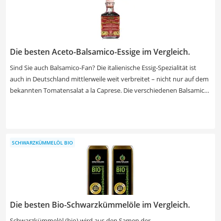
oder Waldfrucht bis hin zu verschiedenen Mischungen. Verschaffen
Sie sich jetzt einen Überblick in unserer Test- bzw. Vergleichstabelle
und finden Sie Ihren Favoriten.
Die besten Aceto-Balsamico-Essige im Vergleich.
Sind Sie auch Balsamico-Fan? Die italienische Essig-Spezialität ist
auch in Deutschland mittlerweile weit verbreitet – nicht nur auf dem
bekannten Tomatensalat a la Caprese. Die verschiedenen Balsamico-
Essig-Sorten in unserem Vergleich haben einen relativ geringen
Säuregehalt zwischen 1,2 und 6 % und überzeugen vor allem durch
ihren fruchtigen Geschmack. Insider-Tipp: Wählen Sie einen
Balsamico-Essig aus Modena. Dieser ist besonders authentisch und
SCHWARZKÜMMELÖL BIO
meist sehr hochwertig. Damit überzeugen Sie garantiert all Ihre
Gäste im Geschmacks-Test.
Die besten Bio-Schwarzkümmelöle im Vergleich.
Schwarzkümmelöl (bio) wird aus den Samen der