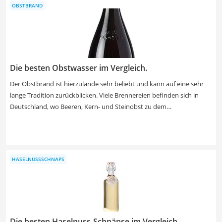
OBSTBRAND
erhalten.
Die besten Obstwasser im Vergleich.
Der Obstbrand ist hierzulande sehr beliebt und kann auf eine sehr
lange Tradition zurückblicken. Viele Brennereien befinden sich in
Deutschland, wo Beeren, Kern- und Steinobst zu dem
traditionsreichen Obstwasser destilliert werden. Besonders gerne
wird der Williams-Birnenbrand konsumiert. Andere beliebte
Geschmacksrichtungen sind Mirabelle, Apfel, Pflaume oder
Himbeere, wie verschiedene Obstbrand-Tests zeigen. Suchen Sie sich
HASELNUSSSCHNAPS
jetzt einen Obstbrand aus unserer Vergleichstabelle, um ihn selbst
zu genießen oder um jemandem ein stilvolles Geschenk zu machen.
Die besten Haselnuss-Schnäpse im Vergleich.