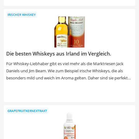
haben gezeigt, dass es Pulver mit und ohne Zuckerzusatz gibt.
Wählen Sie jetzt aus unserer Vergleichstabelle ein Eiskaffee-Pulver
IRISCHER WHISKEY
mit einem intensiven Eiskaffee-Geschmack , welches sich sehr gut
auflösen lässt.
Die besten Whiskeys aus Irland im Vergleich.
Für Whiskey-Liebhaber gibt es viel mehr als die Marktriesen Jack
Daniels und Jim Beam. Wie zum Beispiel irische Whiskeys, die als
besonders mild und weich im Aroma gelten. Daher sind sie perfekt
für Einsteiger – doch auch Fortgeschrittene schätzen den
geschmeidigen Geschmack. Verschiedene Tests im Internet zeigen,
dass die besten irischen Whiskeys eine milde Charakteristik besitzen.
Dies kommt unter anderem von der langen Fassreife. Wählen Sie
GRAPEFRUITKERNEXTRAKT
jetzt aus unserer Tabelle einen besonders hochwertigen irischen
Whiskey mit mindestens 10 Jahren Fassreife.