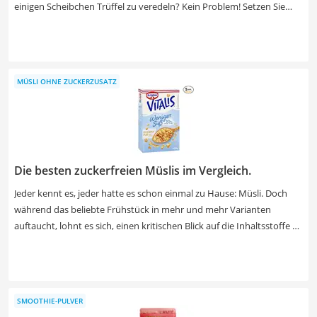
einigen Scheibchen Trüffel zu veredeln? Kein Problem! Setzen Sie
stattdessen auf Trüffelöl und wagen einen Test. Da Trüffelöl nicht
aus dem teuren Pilz gewonnen wird, werden neutrale Öle wie Oliven-
oder Rapsöl als Basis verwendet. Anschließend haben Sie die Wahl.
Soll es ein Öl sein, das mit echten Trüffelscheiben, Trüffelspan oder
MÜSLI OHNE ZUCKERZUSATZ
lediglich einem Aroma versetzt ist? Unsere Produkttabelle bietet
Ihnen alle Möglichkeiten zur Wahl.
Die besten zuckerfreien Müslis im Vergleich.
Jeder kennt es, jeder hatte es schon einmal zu Hause: Müsli. Doch
während das beliebte Frühstück in mehr und mehr Varianten
auftaucht, lohnt es sich, einen kritischen Blick auf die Inhaltsstoffe zu
werfen. Selbst Bio-Müslis haben einen sehr hohen Zuckergehalt.
Inzwischen gibt es aber Müslis ohne Zuckerzusatz. Wählen Sie jetzt
aus unserer Vergleichstabelle ein Müsli ohne Zuckerzusatz aus, das
zudem bio ist. Online-Tests zeigen, dass diese besonders gesund
SMOOTHIE-PULVER
sind, weil keine Pestizide im Herstellungsprozess verwendet wurden.