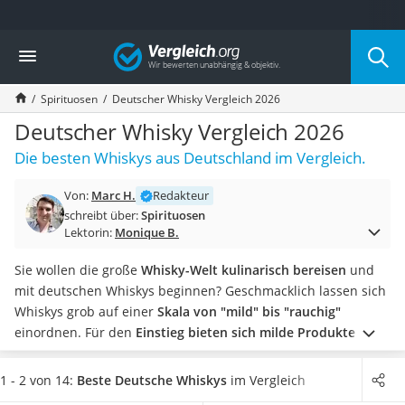
Die beliebtesten Vergleiche nach Kategorie
Vergleich
Lebensmittel
Schwarzkümmelöl
Spirituosen
Deutscher Whisky Vergleich 2026
Knäckebrot
Schwarzkümmelöl-Kapseln
Deutscher Whisky Vergleich 2026
Manukahonig
Die besten Whiskys aus Deutschland im Vergleich.
Eiklar
Astronautenkost
Von:
Marc H.
Redakteur
Balsamico-Essig
schreibt über:
Spirituosen
Schwarzkümmelöl bio
Lektorin:
Monique B.
Sardinen
Honig
Sie wollen die große
Whisky-Welt kulinarisch bereisen
und
Gemüsebrühe
mit deutschen Whiskys beginnen? Geschmacklich lassen sich
Eiskaffee-Pulver
Whiskys grob auf einer
Skala von "mild" bis "rauchig"
Irischer Whiskey
einordnen. Für den
Einstieg bieten sich milde Produkte
an.
Grapefruitkernextrakt
Überfordern Sie Ihren Gaumen zu Beginn nicht zu sehr. Viele
Matcha-Set
Internet-Tests zu Einsteiger-Whiskys verdeutlichen, dass
1 - 2 von 14:
Beste Deutsche Whiskys
im Vergleich
Sojasauce
milde Produkte passender
sind. Achten Sie in der Tabelle auf