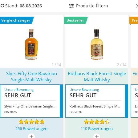
MCT-Öl
den
Charakter des Whiskys
. Überzeugt hat uns hier im
Produkte filtern
Stand:
08.08.2026
Trüffelöl
August 2026 besonders das Modell
Slyrs Fifty One Bavarian
Erythrit
Single-Malt-Whisky
*
mit seinen Eigenschaften.
Vergleichssieger
Bestseller
Pre
Müsli ohne Zuckerzusatz
Service
1 / 14
2 / 14
Slyrs Fifty One Bavarian
Rothaus Black Forest Single
Ei
Single-Malt-Whisky
Malt Whisky
Unsere Bewertung
Unsere Bewertung
U
SEHR GUT
SEHR GUT
Slyrs Fifty One Bavarian Single-Malt-Whisky
Rothaus Black Forest Single Malt Whisky
08/2026
08/2026
0
256 Bewertungen
110 Bewertungen