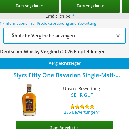
Zum Angebot »
Zum Angebot »
Erhältlich bei
*
ⓘ Informationen zur Produktsortierung und Bewertung
Ähnliche Vergleiche anzeigen
Deutscher Whisky Vergleich 2026 Empfehlungen
Vergleichssieger
Slyrs Fifty One Bavarian Single-Malt-
Whisky
Unsere Bewertung:
SEHR GUT
256 Bewertungen
Zum Angebot »