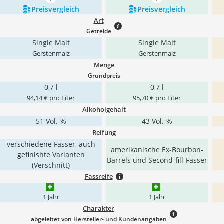
mehr anzeigen
mehr anzeigen
Preis­vergleich
Preis­vergleich
Art
Getreide
Single Malt
Single Malt
Gerstenmalz
Gerstenmalz
Menge
Grundpreis
0,7 l
0,7 l
94,14 € pro Liter
95,70 € pro Liter
Alkoholgehalt
51 Vol.-%
43 Vol.-%
Reifung
verschiedene Fässer, auch
amerikanische Ex-Bourbon-
gefinishte Varianten
Barrels und Second-fill-Fässer
(Verschnitt)
Fassreife
1 Jahr
1 Jahr
Charakter
abgeleitet von Hersteller- und Kundenangaben