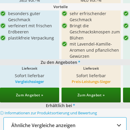
38,0 Vol.-%
44,0 Vol.-%
Vorteile
besonders guter
sehr erfrischender
Geschmack
Geschmack
verfeinert mit frischen
Bringt die
Erdbeeren
Geschmacksknospen zum
plastikfreie Verpackung
Blühen
mit Lavendel-Kamille-
Aromen und pflanzlichen
Gewürzen
Zu den Angeboten
*
Lieferzeit
Lieferzeit
Sofort lieferbar
Sofort lieferbar
Vergleichssieger
Preis-Leistungs-Sieger
Zum Angebot »
Zum Angebot »
Erhältlich bei
*
ⓘ Informationen zur Produktsortierung und Bewertung
Ähnliche Vergleiche anzeigen