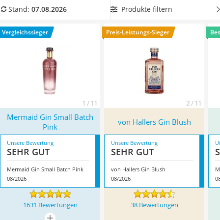
MCT-Öl
Gin mischen. Wie wäre es zum Beispiel mit einem
Strawberry
Produkte filtern
Stand:
07.08.2026
Trüffelöl
Gin Tonic
? Überzeugt hat uns hier im August 2026 besonders
Erythrit
das Modell
Mermaid Gin Small Batch Pink
*
mit seinen
Vergleichssieger
Preis-Leistungs-Sieger
Bes
Müsli ohne Zuckerzusatz
Eigenschaften.
Service
1 / 11
2 / 11
Mermaid Gin Small Batch
von Hallers Gin Blush
Pink
Unsere Bewertung
Unsere Bewertung
U
SEHR GUT
SEHR GUT
Mermaid Gin Small Batch Pink
von Hallers Gin Blush
M
08/2026
08/2026
0
1631 Bewertungen
38 Bewertungen