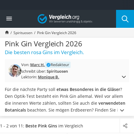
Die beliebtesten Vergleiche nach Kategorie
Vergleich
Lebensmittel
Schwarzkümmelöl
Spirituosen
Pink Gin Vergleich 2026
Knäckebrot
Schwarzkümmelöl-Kapseln
Pink Gin Vergleich 2026
Manukahonig
Die besten rosa Gins im Vergleich.
Eiklar
Astronautenkost
Von:
Marc H.
Redakteur
Balsamico-Essig
schreibt über:
Spirituosen
Schwarzkümmelöl bio
Lektorin:
Monique B.
Sardinen
Honig
Für die nächste Party soll
etwas Besonderes in die Gläser
?
Gemüsebrühe
Den Optik-Test besteht ein Pink Gin allemal. Weil vor allem
Eiskaffee-Pulver
die inneren Werte zählen, sollten Sie auch die
verwendeten
Irischer Whiskey
Botanicals
beachten. Sie mögen Erdbeeren? Finden Sie in der
Grapefruitkernextrakt
Vergleichstabelle einen Pink Gin, der einen
ausgeprägten
Matcha-Set
Erdbeergeschmack
hat.
Allein die Farbe ist ein
echter
1 - 2 von 11:
Beste Pink Gins
im Vergleich
Sojasauce
Hingucker
– in der Flasche und im Glas, wenn Sie den Pink