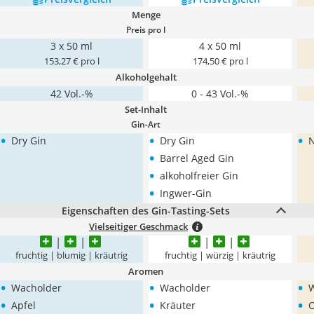
Menge
Preis pro l
3 x 50 ml
4 x 50 ml
153,27 € pro l
174,50 € pro l
Alkoholgehalt
42 Vol.-%
0 - 43 Vol.-%
Set-Inhalt
Gin-Art
•
•
•
Dry Gin
Dry Gin
N
•
Barrel Aged Gin
•
alkoholfreier Gin
•
Ingwer-Gin
Eigenschaften des Gin-Tasting-Sets
Vielseitiger Geschmack
fruchtig | blumig | kräutrig
fruchtig | würzig | kräutrig
Aromen
•
•
•
Wacholder
Wacholder
W
•
•
•
Apfel
Kräuter