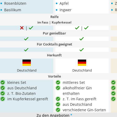
•
•
•
Rosenblüten
Apfel
Z
•
•
•
Basilikum
Ingwer
R
Reife
im Fass | Kupferkessel
Pur genießbar
Für Cocktails geeignet
Herkunft
Deutschland
Deutschland
Vorteile
kleines Set
mittleres Set
aus Deutschland
alkoholfreier Gin
z. T. Bio-Zutaten
enthalten
im Kupferkessel gereift
z. T. im Fass gereift
aus Deutschland
verschiedene Gin-Sorten
Zu den Angeboten
*