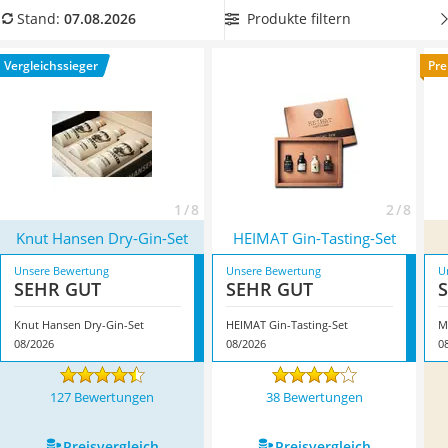
MCT-Öl
nach Belieben mit unterschiedlichen Botanicals – und
Produkte filtern
Stand:
07.08.2026
Trüffelöl
genießen Sie fruchtig bis würzige Aromen. Überzeugt hat uns
Erythrit
hier im August 2026 besonders das Modell
Knut Hansen Dry-
Vergleichssieger
Pre
Müsli ohne Zuckerzusatz
Gin-Set
*
mit seinen Eigenschaften.
Service
1 / 8
2 / 8
Knut Hansen Dry-Gin-Set
HEIMAT Gin-Tasting-Set
Unsere Bewertung
Unsere Bewertung
U
SEHR GUT
SEHR GUT
Knut Hansen Dry-Gin-Set
HEIMAT Gin-Tasting-Set
M
08/2026
08/2026
0
127 Bewertungen
38 Bewertungen
Preis­vergleich
Preis­vergleich