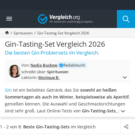
Die beliebtesten Vergleiche nach Kategorie
Vergleich
Lebensmittel
Schwarzkümmelöl
Spirituosen
Gin-Tasting-Set Vergleich 2026
Knäckebrot
Schwarzkümmelöl-Kapseln
Gin-Tasting-Set Vergleich 2026
Manukahonig
Die besten Gin-Probiersets im Vergleich.
Eiklar
Astronautenkost
Von:
Nadja Buckow
Redakteurin
Balsamico-Essig
schreibt über:
Spirituosen
Schwarzkümmelöl bio
Lektorin:
Monique B.
Sardinen
Honig
Gin
ist ein beliebtes Getränk, das Sie
sowohl an heißen
Gemüsebrühe
Sommertagen als auch im Winter, beispielsweise als Aperitif
,
Eiskaffee-Pulver
genießen können. Die Auswahl und Geschmacksrichtungen
Irischer Whiskey
sind sehr groß.
Laut Online-Tests von
Gin-Tasting-Sets, gibt
Grapefruitkernextrakt
es Sets mit verschiedenen Gin-Sorten, die sowohl im Fass als
Matcha-Set
auch Kupferkessel gereift sind
, um möglichst viele
1 - 2 von 8:
Beste Gin-Tasting-Sets
im Vergleich
Sojasauce
Geschmacksrichtungen zu testen. Kombinieren Sie diese je