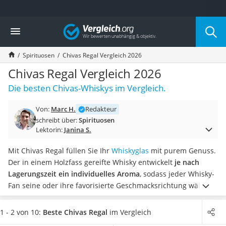
Die beliebtesten Vergleiche nach Kategorie
Vergleich
Lebensmittel
Schwarzkümmelöl
Spirituosen
Chivas Regal Vergleich 2026
Knäckebrot
Schwarzkümmelöl-Kapseln
Chivas Regal Vergleich 2026
Manukahonig
Die besten Chivas-Whiskys im Vergleich.
Eiklar
Astronautenkost
Von:
Marc H.
Redakteur
Balsamico-Essig
schreibt über:
Spirituosen
Schwarzkümmelöl bio
Lektorin:
Janina S.
Sardinen
Honig
Mit Chivas Regal füllen Sie Ihr
Whiskyglas
mit purem Genuss.
Gemüsebrühe
Der in einem Holzfass gereifte Whisky entwickelt
je nach
Eiskaffee-Pulver
Lagerungszeit ein individuelles Aroma
, sodass jeder Whisky-
Irischer Whiskey
Fan seine oder ihre favorisierte Geschmacksrichtung wählen
Grapefruitkernextrakt
kann. Laut diversen Online-Tests sollte Chivas-Whisky pur
Matcha-Set
und ohne Eiswürfel getrunken werden, damit er sein Aroma
1 - 2 von 10:
Beste Chivas Regal
im Vergleich
Sojasauce
bestmöglich entfalten kann.
Wählen Sie jetzt aus unserer