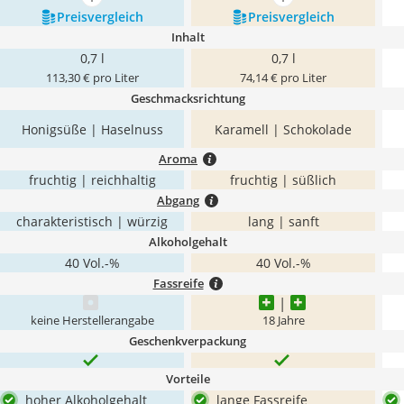
mehr anzeigen
mehr anzeigen
Preis­vergleich
Preis­vergleich
Inhalt
0,7 l
0,7 l
113,30 € pro Liter
74,14 € pro Liter
Geschmacksrichtung
Honigsüße | Haselnuss
Karamell | Schokolade
Aroma
fruchtig | reichhaltig
fruchtig | süßlich
Abgang
charakteristisch | würzig
lang | sanft
Alkoholgehalt
40 Vol.-%
40 Vol.-%
Fassreife
keine Herstellerangabe
18 Jahre
Geschenkverpackung
Vorteile
hoher Alkoholgehalt
lange Fassreife