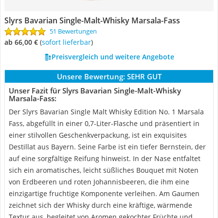
Slyrs Bavarian Single-Malt-Whisky Marsala-Fass
51 Bewertungen
ab 66,00 €
(
Sofort lieferbar
)
Preisvergleich und weitere Angebote
Unsere Bewertung:
SEHR GUT
Unser Fazit für Slyrs Bavarian Single-Malt-Whisky
Marsala-Fass:
Der Slyrs Bavarian Single Malt Whisky Edition No. 1 Marsala
Fass, abgefüllt in einer 0,7-Liter-Flasche und präsentiert in
einer stilvollen Geschenkverpackung, ist ein exquisites
Destillat aus Bayern. Seine Farbe ist ein tiefer Bernstein, der
auf eine sorgfältige Reifung hinweist. In der Nase entfaltet
sich ein aromatisches, leicht süßliches Bouquet mit Noten
von Erdbeeren und roten Johannisbeeren, die ihm eine
einzigartige fruchtige Komponente verleihen. Am Gaumen
zeichnet sich der Whisky durch eine kräftige, wärmende
Textur aus, begleitet von Aromen gekochter Früchte und