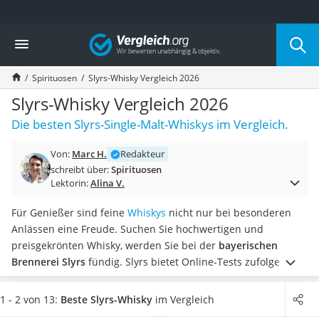
Die beliebtesten Vergleiche nach Kategorie
Vergleich
Lebensmittel
Schwarzkümmelöl
Spirituosen
Slyrs-Whisky Vergleich 2026
Knäckebrot
Schwarzkümmelöl-Kapseln
Slyrs-Whisky Vergleich 2026
Manukahonig
Die besten Slyrs-Single-Malt-Whiskys im Vergleich.
Eiklar
Astronautenkost
Von:
Marc H.
Redakteur
Balsamico-Essig
schreibt über:
Spirituosen
Schwarzkümmelöl bio
Lektorin:
Alina V.
Sardinen
Honig
Für Genießer sind feine
Whiskys
nicht nur bei besonderen
Gemüsebrühe
Anlässen eine Freude. Suchen Sie hochwertigen und
Eiskaffee-Pulver
preisgekrönten Whisky, werden Sie bei der
bayerischen
Irischer Whiskey
Brennerei Slyrs
fündig. Slyrs bietet Online-Tests zufolge eine
Grapefruitkernextrakt
ganze Reihe verschiedener Single-Malt-Whiskys.
Matcha-Set
Bekannt sind die mehrjährig gereiften Slyrs-Whiskys mit
1 - 2 von 13:
Beste Slyrs-Whisky
im Vergleich
Sojasauce
Whisky-Finish. Diese Slyrs-Whiskys werden gegen Ende ihrer