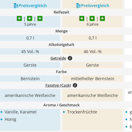
mehr anzeigen
Preis­vergleich
Preis­vergleich
Reifezeit
5 Jahre
6 Jahre
Menge
0,7 l
0,7 l
Alkoholgehalt
45 Vol.-%
46 Vol.-%
Getreide
Gerste
Gerste
Farbe
Bernstein
mittelheller Bernstein
Fasstyp (Cask)
a
amerikanische Weißeiche
amerikanische Weißeiche
Aroma / Geschmack
•
•
•
Vanille, Karamel
Trockenfrüchte
g
•
•
Honig
N
•
b