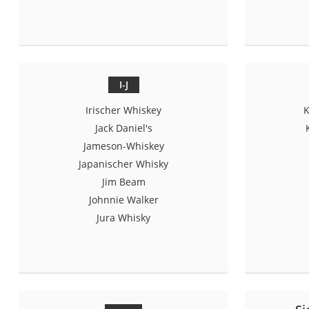
Gemüsebrühe
Eiskaffee-Pulver
Irischer Whiskey
Grapefruitkernext
I-J
Matcha-Set
Irischer Whiskey
K
Sojasauce
Jack Daniel's
MCT-Öl
Jameson-Whiskey
Trüffelöl
Japanischer Whisky
Jim Beam
Erythrit
Johnnie Walker
Müsli ohne Zucker
Jura Whisky
Service