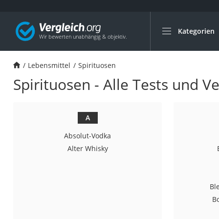
Kategorien
Die beliebtesten V
Lebensmittel
Lebensmittel
Spirituosen
Schwarzkümmelöl
Spirituosen - Alle Tests und V
Knäckebrot
Schwarzkümmelöl-
Manukahonig
A
Eiklar
Absolut-Vodka
Astronautenkost
Alter Whisky
Balsamico-Essig
Schwarzkümmelöl 
Bl
Sardinen
B
Honig