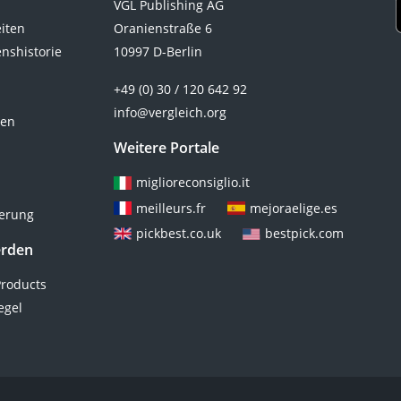
VGL Publishing AG
eiten
Oranienstraße 6
nshistorie
10997 D-Berlin
+49 (0) 30 / 120 642 92
info@vergleich.org
ten
Weitere Portale
miglioreconsiglio.it
meilleurs.fr
mejoraelige.es
ierung
pickbest.co.uk
bestpick.com
erden
roducts
egel