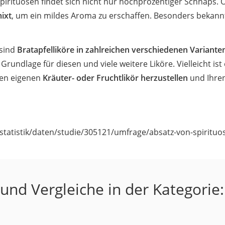
pirituosen findet sich nicht nur hochprozentiger Schnaps.
ixt
, um ein mildes Aroma zu erschaffen. Besonders bekannt
 sind
Bratapfelliköre in zahlreichen verschiedenen Variante
undlage für diesen und viele weitere Liköre. Vielleicht ist 
nen eigenen
Kräuter- oder Fruchtlikör herzustellen
und Ihren
m/statistik/daten/studie/305121/umfrage/absatz-von-spiritu
und Vergleiche in der Kategorie: