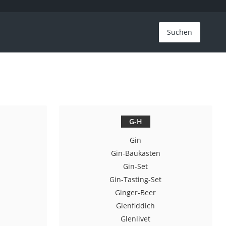
Suchen
G-H
Gin
Gin-Baukasten
Gin-Set
Gin-Tasting-Set
y
Ginger-Beer
Glenfiddich
Glenlivet