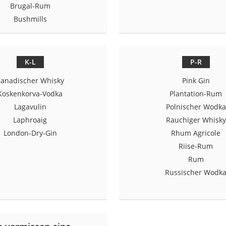
Brugal-Rum
Bushmills
rakt
K-L
P-R
anadischer Whisky
Pink Gin
Koskenkorva-Vodka
Plantation-Rum
Lagavulin
Polnischer Wodka
Laphroaig
Rauchiger Whisky
London-Dry-Gin
Rhum Agricole
Riise-Rum
zusatz
Rum
Russischer Wodk