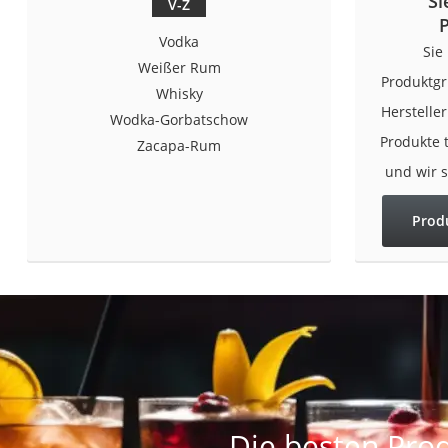
Si
V-Z
Vodka
Sie
Weißer Rum
Produktgr
Whisky
Herstelle
Wodka-Gorbatschow
Produkte 
Zacapa-Rum
und wir 
Prod
Die besten Prod