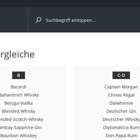
ergleiche nach Kategorie
ergleiche
Kapseln
B
C-D
Bacardi
Captain Morgan
Ballantine’s Whisky
Chivas Regal
Beluga-Vodka
Dalwhinnie
Blended Whisky
Deutscher Gin
bio
ended-Scotch-Whisky
Deutscher Whisk
ombay-Sapphire-Gin
Diplomático-Rum
Bourbon Whiskey
Don-Papa-Rum