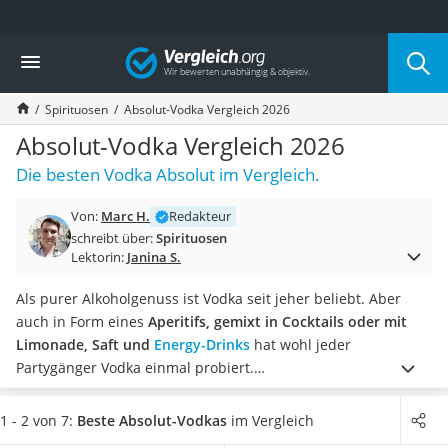
Die beliebtesten Vergleiche nach Kategorie
Vergleich
Lebensmittel
Schwarzkümmelöl
Spirituosen
Absolut-Vodka Vergleich 2026
Knäckebrot
Schwarzkümmelöl-Kapseln
Absolut-Vodka Vergleich 2026
Manukahonig
Die besten Vodka Absolut im Vergleich.
Eiklar
Astronautenkost
Von:
Marc H.
Redakteur
Balsamico-Essig
schreibt über:
Spirituosen
Schwarzkümmelöl bio
Lektorin:
Janina S.
Sardinen
Honig
Als purer Alkoholgenuss ist Vodka seit jeher beliebt. Aber
Gemüsebrühe
auch in Form eines
Aperitifs, gemixt in Cocktails oder mit
Eiskaffee-Pulver
Limonade, Saft und
Energy-Drinks
hat wohl jeder
Irischer Whiskey
Partygänger Vodka einmal probiert.
Grapefruitkernextrakt
Suchen Sie nach einer Vodka-Sorte, mit der Sie stilvoll
Matcha-Set
Highlights auf Ihrer Feier oder Ihrem Event setzen, sollten Sie
1 - 2 von 7:
Beste Absolut-Vodkas
im Vergleich
Sojasauce
sich bei Absolut-Vodka umsehen. Der schwedische Vodka-