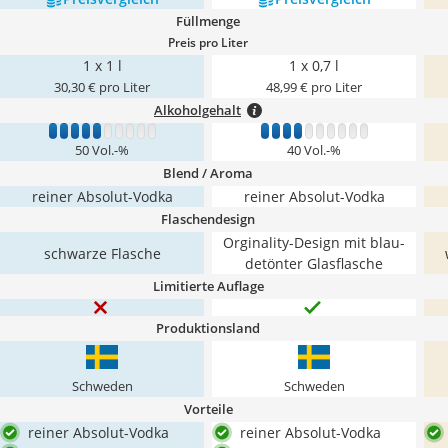
Füllmenge
Preis pro Liter
1 x 1 l
1 x 0,7 l
30,30 € pro Liter
48,99 € pro Liter
Alkoholgehalt
1
2
3
4
5
6
7
8
9
10
1
2
3
4
5
6
7
8
9
10
50 Vol.-%
40 Vol.-%
Blend / Aroma
reiner Absolut-Vodka
reiner Absolut-Vodka
Flaschendesign
Orginality-Design mit blau-
schwarze Flasche
detönter Glasflasche
Limitierte Auflage
Produktionsland
Schweden
Schweden
Vorteile
reiner Absolut-Vodka
reiner Absolut-Vodka