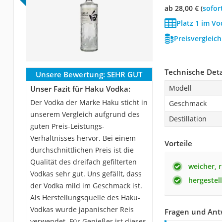
ab 28,00 €
(
Sofor
Platz 1 im Vo
Preisvergleic
Technische Deta
Unsere Bewertung:
SEHR GUT
Modell
Unser Fazit für Haku Vodka:
Der Vodka der Marke Haku sticht in
Geschmack
unserem Vergleich aufgrund des
Destillation
guten Preis-Leistungs-
Verhältnisses hervor. Bei einem
Vorteile
durchschnittlichen Preis ist die
Qualität des dreifach gefilterten
weicher, 
Vodkas sehr gut. Uns gefällt, dass
hergestel
der Vodka mild im Geschmack ist.
Als Herstellungsquelle des Haku-
Vodkas wurde japanischer Reis
Fragen und Ant
verwendet. Für Genießer ist dieses