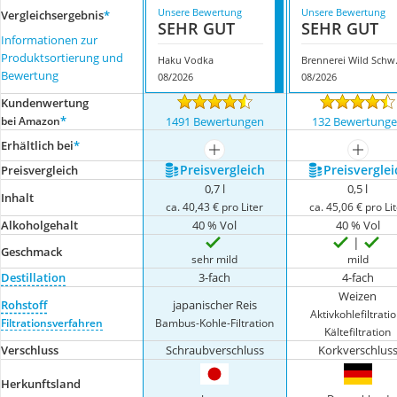
Unsere Bewertung
Unsere Bewertung
Vergleichsergebnis
*
SEHR GUT
SEHR GUT
Informationen zur
Produktsortierung und
Haku Vodka
Brennere
Bewertung
08/2026
08/2026
Kundenwertung
*
bei Amazon
1491 Bewertungen
132 Bewertung
Erhältlich bei
*
mehr anzeigen
mehr a
Preis­vergleich
Preis­verglei
Preis­vergleich
0,7 l
0,5 l
Inhalt
ca. 40,43 € pro Liter
ca. 45,06 € pro Li
Alkoholgehalt
40 % Vol
40 % Vol
Geschmack
sehr mild
mild
Destillation
3-fach
4-fach
Weizen
Rohstoff
japanischer Reis
Aktivkohlefiltratio
Filtrationsverfahren
Bambus-Kohle-Filtration
Kältefiltration
Verschluss
Schraubverschluss
Korkverschlus
Herkunftsland