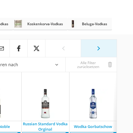
dkas
Koskenkorva-Vodkas
Beluga-Vodkas
Alle Filter
eren nach
zurücksetzen
Russian Standard Vodka
Noble
Wodka Gorbatschow
Pr
Orginal