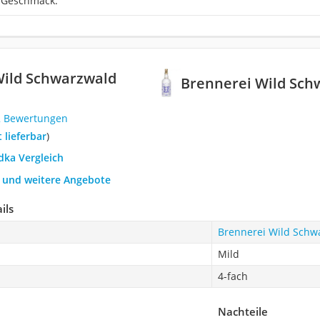
n Geschmack.
Wild Schwarzwald
Brennerei Wild Sch
2 Bewertungen
t lieferbar
)
dka Vergleich
h und weitere Angebote
ils
Brennerei Wild Schw
Mild
4-fach
Nachteile