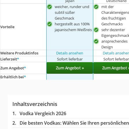
Japan
Deutschland
weicher, runder und
mit der
subtil süßer
Charaktereigens
Geschmack
des fruchtigen
hergestellt aus 100%
Geschmacks
Vorteile
japanischem Weißreis
sehr dezenter
Eigengeschmac
ansprechendes
Design
Weitere Produktinfos
Details ansehen
Details ansehe
Lieferzeit
*
Sofort lieferbar
Sofort lieferba
Zum Angebot »
Zum Angebot 
Zum Angebot
*
Erhältlich bei
*
Inhaltsverzeichnis
Vodka Vergleich 2026
Die besten Vodkas:
Wählen Sie Ihren persönlichen 