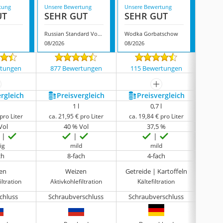
tung
Unsere Bewertung
Unsere Bewertung
Unsere
UT
SEHR GUT
SEHR GUT
SEH
Russian Standard Vodka Orginal
Wodka Gorbatschow
Pravd
08/2026
08/2026
08/202
rtungen
877 Bewertungen
115 Bewertungen
144
ehr anzeigen
mehr anzeigen
ergleich
Preis­vergleich
Preis­vergleich
P
1 l
0,7 l
pro Liter
ca. 21,95 € pro Liter
ca. 19,84 € pro Liter
ca. 3
Vol
40 % Vol
37,5 %
ig
mild
mild
ch
8-fach
4-fach
en
Weizen
Getreide | Kartoffeln
iltration
Aktivkohlefiltration
Kältefiltration
keine 
chluss
Schraubverschluss
Schraubverschluss
Ko