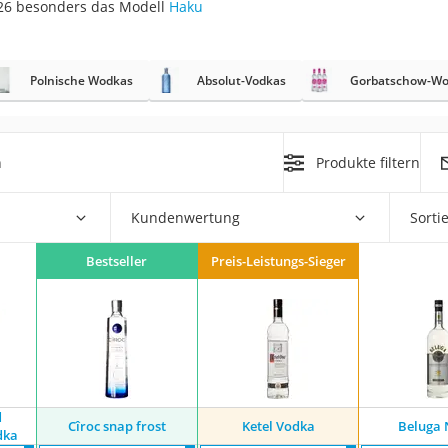
026 besonders das Modell
Haku
Polnische Wodkas
Absolut-Vodkas
Gorbatschow-Wo
rakt
h
Produkte filtern
Kundenwertung
Sorti
Bestseller
Preis-Leistungs-Sieger
zusatz
d
Cîroc snap frost
Ketel Vodka
Beluga 
dka