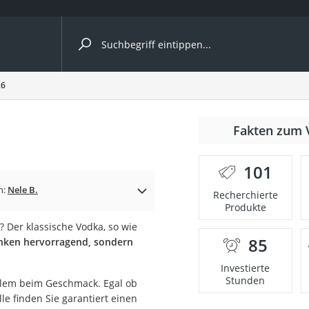
ergleiche nach Kategorie
26
Fakten zum 
Kapseln
101
n:
Nele B.
Recherchierte
Produkte
 Der klassische Vodka, so wie
85
inken hervorragend, sondern
bio
Investierte
Stunden
llem beim Geschmack. Egal ob
le finden Sie garantiert einen