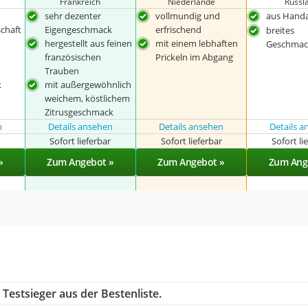
Frankreich
Niederlande
Russl
sehr dezenter
vollmundig und
aus Handa
chaft
Eigengeschmack
erfrischend
breites
hergestellt aus feinen
mit einem lebhaften
Geschmack
französischen
Prickeln im Abgang
Trauben
k
mit außergewöhnlich
weichem, köstlichem
Zitrusgeschmack
n
Details ansehen
Details ansehen
Details 
r
Sofort lieferbar
Sofort lieferbar
Sofort li
»
Zum Angebot »
Zum Angebot »
Zum Ang
Testsieger aus der Bestenliste.