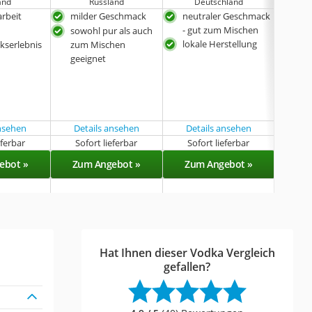
and
Russland
Deutschland
rbeit
milder Geschmack
neutraler Geschmack
lang
- gut zum Mischen
sowohl pur als auch
sehr
lokale Herstellung
serlebnis
zum Mischen
hoc
geeignet
stil
ansehen
Details ansehen
Details ansehen
Det
eferbar
Sofort lieferbar
Sofort lieferbar
Sof
ebot »
Zum Angebot »
Zum Angebot »
Zu
Hat Ihnen dieser Vodka Vergleich
gefallen?