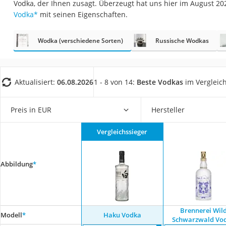
Vodka, der Ihnen zusagt. Überzeugt hat uns hier im August 2
Gemüsebrühe
Vodka
*
mit seinen Eigenschaften.
Eiskaffee-Pulver
Irischer Whiskey
Wodka (verschiedene Sorten)
Russische Wodkas
Grapefruitkernext
Matcha-Set
Aktualisiert:
06.08.2026
1 - 8 von 14:
Beste Vodkas
im Vergleic
Sojasauce
MCT-Öl
Preis in EUR
Hersteller
Trüffelöl
Vergleichssieger
Erythrit
Müsli ohne Zucker
Abbildung
*
Service
Brennerei Wil
Modell
*
Haku Vodka
Schwarzwald Vo