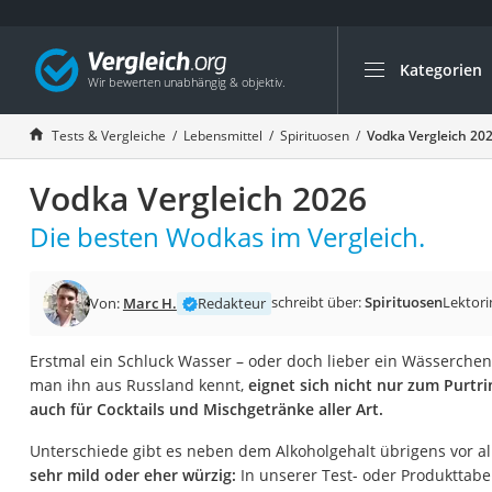
Kategorien
Die beliebtesten V
Lebensmittel
Tests & Vergleiche
Lebensmittel
Spirituosen
Vodka Vergleich 20
Schwarzkümmelöl
Vodka Vergleich 2026
Knäckebrot
Schwarzkümmelöl-
Die besten Wodkas im Vergleich.
Manukahonig
Eiklar
schreibt über:
Spirituosen
Lektori
Von:
Marc H.
Redakteur
Astronautenkost
Erstmal ein Schluck Wasser – oder doch lieber ein Wässerchen?
Balsamico-Essig
man ihn aus Russland kennt,
eignet sich nicht nur zum Purtr
Schwarzkümmelöl 
auch für Cocktails und Mischgetränke aller Art.
Sardinen
Unterschiede gibt es neben dem Alkoholgehalt übrigens vor a
Honig
sehr mild oder eher würzig:
In unserer Test- oder Produkttabel