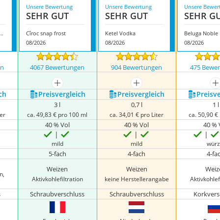
Unsere Bewertung
Unsere Bewertung
Unsere Bewer
SEHR GUT
SEHR GUT
SEHR G
i Wild Schwarzwald Vodka
Cîroc snap frost
Ketel Vodka
Beluga Noble
08/2026
08/2026
08/2026
en
4067 Bewertungen
904 Bewertungen
475 Bewe
nzeigen
mehr anzeigen
mehr anzeigen
m
ch
Preis­vergleich
Preis­vergleich
Preis­v
3 l
0,7 l
1 l
ter
ca. 49,83 € pro 100 ml
ca. 34,01 € pro Liter
ca. 50,90 € 
40 % Vol
40 % Vol
40 % 
mild
mild
würz
5-fach
4-fach
4-fa
Weizen
Weizen
Weiz
n,
Aktivkohlefiltration
keine Herstellerangabe
Aktivkohlef
s
Schraubverschluss
Schraubverschluss
Korkvers