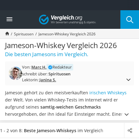
Die beliebtesten Vergleiche nach Kategorie
Vergleich
Lebensmittel
Schwarzkümmelöl
Spirituosen
Jameson-Whiskey Vergleich 2026
Knäckebrot
Schwarzkümmelöl-Kapseln
Jameson-Whiskey Vergleich 2026
Manukahonig
Die besten Jamesons im Vergleich.
Eiklar
Astronautenkost
Von:
Marc H.
Redakteur
Balsamico-Essig
schreibt über:
Spirituosen
Schwarzkümmelöl bio
Lektorin:
Janina S.
Sardinen
Honig
Jameson gehört zu den meistverkauften
irischen Whiskeys
Gemüsebrühe
der Welt. Von vielen Whiskey-Tests im Internet wird er
Eiskaffee-Pulver
aufgrund seines
samtig-weichen Geschmacks
Irischer Whiskey
hervorgehoben, der ihn ideal für Einsteiger macht.
Einen
Grapefruitkernextrakt
Namen hat die Destillerie sich nicht nur mit der Verwendung
Matcha-Set
qualitativ hochwertiger Zutaten gemacht, sondern auch mit
1 - 2 von 8:
Beste Jameson-Whiskeys
im Vergleich
Sojasauce
dem Herstellungsverfahren: Alle
Jameson-Whiskeys sind