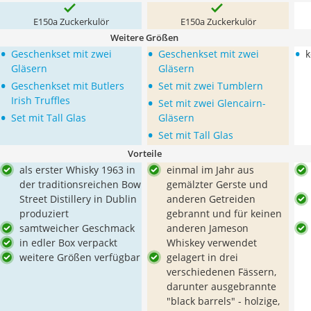
E150a Zuckerkulör
E150a Zuckerkulör
Weitere Größen
•
•
•
Geschenkset mit zwei
Geschenkset mit zwei
k
Gläsern
Gläsern
•
•
Geschenkset mit Butlers
Set mit zwei Tumblern
•
Irish Truffles
Set mit zwei Glencairn-
•
Set mit Tall Glas
Gläsern
•
Set mit Tall Glas
Vorteile
als erster Whisky 1963 in
einmal im Jahr aus
der traditionsreichen Bow
gemälzter Gerste und
Street Distillery in Dublin
anderen Getreiden
produziert
gebrannt und für keinen
samtweicher Geschmack
anderen Jameson
in edler Box verpackt
Whiskey verwendet
weitere Größen verfügbar
gelagert in drei
verschiedenen Fässern,
darunter ausgebrannte
"black barrels" - holzige,