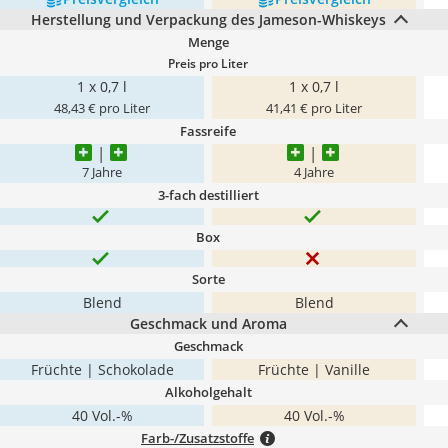
Herstellung und Verpackung des Jameson-Whiskeys
Menge
Preis pro Liter
1 x 0,7 l
1 x 0,7 l
48,43 € pro Liter
41,41 € pro Liter
Fassreife
7 Jahre
4 Jahre
3-fach destilliert
Box
Sorte
Blend
Blend
Geschmack und Aroma
Geschmack
Früchte | Schokolade
Früchte | Vanille
Alkoholgehalt
40 Vol.-%
40 Vol.-%
Farb-/Zusatzstoffe