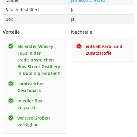
Modell
Jameson Crested
3-fach destilliert
Ja
Box
Ja
Vorteile
Nachteile
als erster Whisky
enthält Farb- und
1963 in der
Zusatzstoffe
traditionsreichen
Bow Street Distillery
in Dublin produziert
samtweicher
Geschmack
in edler Box
verpackt
weitere Größen
verfügbar