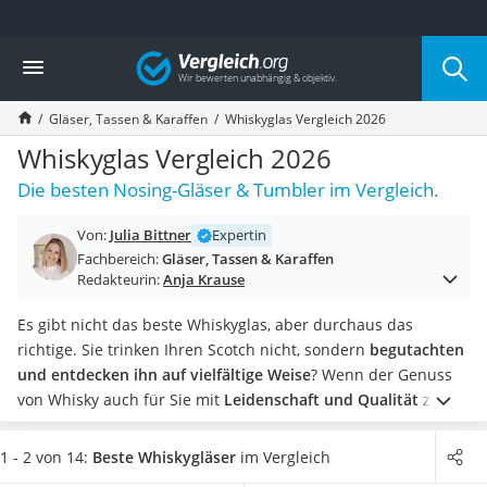
Die beliebtesten Vergleiche nach Kategorie
Vergleich
Haushalt
Wassersprudler
Gläser, Tassen & Karaffen
Whiskyglas Vergleich 2026
Zentralstaubsauger
Brotbackautomat
Whiskyglas Vergleich 2026
Wischroboter
Die besten Nosing-Gläser & Tumbler im Vergleich.
Wäschespinne
Industriestaubsauger
Von:
Julia Bittner
Expertin
Spülmaschinentabs
Fachbereich:
Gläser, Tassen & Karaffen
Akku-Staubsauger
Redakteurin:
Anja Krause
Eierkocher
AEG-Waschmaschine
Es gibt nicht das beste Whiskyglas, aber durchaus das
Saug-Wisch-Roboter
richtige. Sie trinken Ihren Scotch nicht, sondern
begutachten
Handstaubsauger
und entdecken ihn auf vielfältige Weise
? Wenn der Genuss
Milchaufschäumer
von Whisky auch für Sie mit
Leidenschaft und Qualität
zu tun
Kondenstrockner
hat, achten Sie im Whiskyglas-Vergleich
vor allem auf Nosing-
Reiskocher
Gläser
.
Bei einer Verkostung geht es nicht nur um den
1 - 2 von 14:
Beste Whiskygläser
im Vergleich
Heißwasserspender
Whisky, auch das
Whiskyglas muss den Test bestehen
.