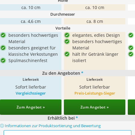
Höhe
ca. 10 cm
ca. 10 cm
Durchmesser
ca. 4,6 cm
ca. 8 cm
Vorteile
besonders hochwertiges
elegantes, edles Design
Material
besonders hochwertiges
besonders geeignet für
Material
klassische Verkostungen
hält Ihr Getränk länger
Spülmaschinenfest
isoliert
Zu den Angeboten
*
Lieferzeit
Lieferzeit
Sofort lieferbar
Sofort lieferbar
Vergleichssieger
Preis-Leistungs-Sieger
Zum Angebot »
Zum Angebot »
Erhältlich bei
*
ⓘ Informationen zur Produktsortierung und Bewertung