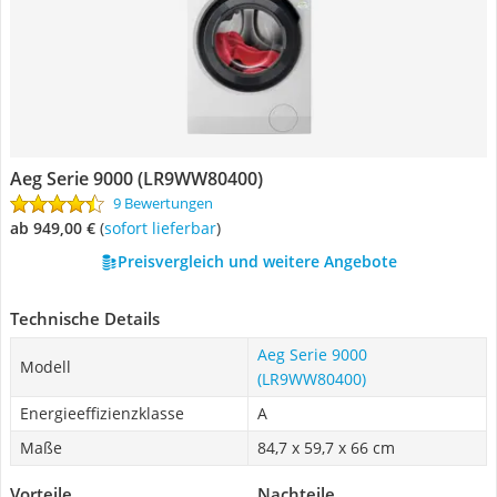
Aeg Serie 9000 (LR9WW80400)
9 Bewertungen
ab 949,00 €
(
Sofort lieferbar
)
Preisvergleich und weitere Angebote
Technische Details
Aeg Serie 9000
Modell
(LR9WW80400)
Energieeffizienzklasse
A
Maße
84,7 x 59,7 x 66 cm
Vorteile
Nachteile