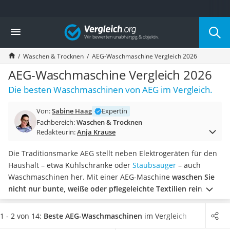
Die beliebtesten Vergleiche nach Kategorie
Vergleich
Haushalt
Wassersprudler
Waschen & Trocknen
AEG-Waschmaschine Vergleich 2026
Zentralstaubsauger
Brotbackautomat
AEG-Waschmaschine Vergleich 2026
Wischroboter
Die besten Waschmaschinen von AEG im Vergleich.
Wäschespinne
Industriestaubsauger
Von:
Sabine Haag
Expertin
Spülmaschinentabs
Fachbereich:
Waschen & Trocknen
Akku-Staubsauger
Redakteurin:
Anja Krause
Eierkocher
AEG-Waschmaschine
Die Traditionsmarke AEG stellt neben Elektrogeräten für den
Saug-Wisch-Roboter
Haushalt – etwa Kühlschränke oder
Staubsauger
– auch
Handstaubsauger
Waschmaschinen her. Mit einer AEG-Maschine
waschen Sie
Milchaufschäumer
nicht nur bunte, weiße oder pflegeleichte Textilien rein
,
Kondenstrockner
auch empfindliche Stoffe wie Wolle oder Seide können
Reiskocher
gereinigt werden.
Viele Tests weisen darauf hin, neben der
1 - 2 von 14:
Beste AEG-Waschmaschinen
im Vergleich
Heißwasserspender
Waschleistung auch den Strom- und Wasserverbrauch im