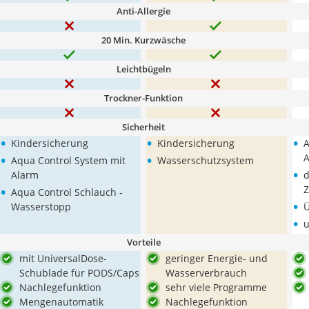
Anti-Allergie
20 Min. Kurzwäsche
Leichtbügeln
Trockner-Funktion
Sicherheit
•
•
•
Kindersicherung
Kindersicherung
A
•
•
A
Aqua Control System mit
Wasserschutzsystem
•
Alarm
d
•
Z
Aqua Control Schlauch -
•
Wasserstopp
Ü
•
u
Vorteile
mit UniversalDose-
geringer Energie- und
Schublade für PODS/Caps
Wasserverbrauch
Nachlegefunktion
sehr viele Programme
Mengenautomatik
Nachlegefunktion