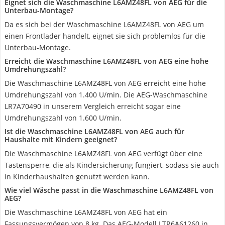
Eignet sich die Waschmaschine L6AMZ48FL von AEG für die
Unterbau-Montage?
Da es sich bei der Waschmaschine L6AMZ48FL von AEG um
einen Frontlader handelt, eignet sie sich problemlos für die
Unterbau-Montage.
Erreicht die Waschmaschine L6AMZ48FL von AEG eine hohe
Umdrehungszahl?
Die Waschmaschine L6AMZ48FL von AEG erreicht eine hohe
Umdrehungszahl von 1.400 U/min. Die AEG-Waschmaschine
LR7A70490 in unserem Vergleich erreicht sogar eine
Umdrehungszahl von 1.600 U/min.
Ist die Waschmaschine L6AMZ48FL von AEG auch für
Haushalte mit Kindern geeignet?
Die Waschmaschine L6AMZ48FL von AEG verfügt über eine
Tastensperre, die als Kindersicherung fungiert, sodass sie auch
in Kinderhaushalten genutzt werden kann.
Wie viel Wäsche passt in die Waschmaschine L6AMZ48FL von
AEG?
Die Waschmaschine L6AMZ48FL von AEG hat ein
Fassungsvermögen von 8 kg. Das AEG-Modell LTR6A61260 in