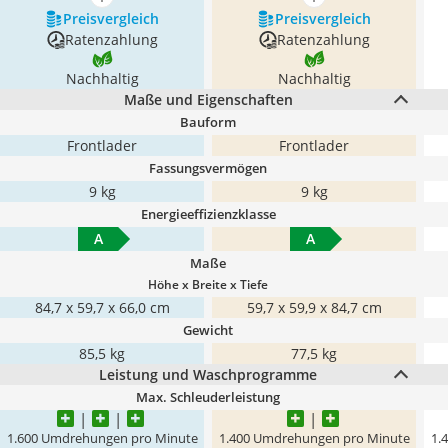
mehr anzeigen
mehr anzeigen
Preis­vergleich
Preis­vergleich
Ratenzahlung
Ratenzahlung
Nachhaltig
Nachhaltig
Maße und Eigenschaften
Bauform
Frontlader
Frontlader
Fassungsvermögen
9 kg
9 kg
Energieeffizienzklasse
A
A
Maße
Höhe x Breite x Tiefe
84,7 x 59,7 x 66,0 cm
59,7 x 59,9 x 84,7 cm
Gewicht
85,5 kg
77,5 kg
Leistung und Waschprogramme
Max. Schleuderleistung
1.600 Umdrehungen pro Minute
1.400 Umdrehungen pro Minute
1.