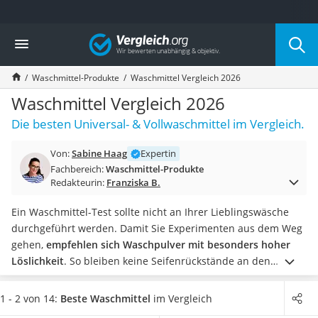
Die beliebtesten Vergleiche nach Kategorie
Vergleich
Drogerie
Inhalator
Waschmittel-Produkte
Waschmittel Vergleich 2026
Haarschneider
Rollator
Waschmittel Vergleich 2026
Braun Rasierer
Die besten Universal- & Vollwaschmittel im Vergleich.
Katzenklappe (Chip)
Rasierer
Von:
Sabine Haag
Expertin
Masturbator
Fachbereich:
Waschmittel-Produkte
Massagepistole
Redakteurin:
Franziska B.
Epilierer
Reisehaartrockner
Ein Waschmittel-Test sollte nicht an Ihrer Lieblingswäsche
Eiweißpulver
durchgeführt werden. Damit Sie Experimenten aus dem Weg
Magnesiumpräparat
gehen,
empfehlen sich Waschpulver mit besonders hoher
Katzenklappe
Löslichkeit
. So bleiben keine Seifenrückstände an den
Nackenmassagegerät
Textilien zurück.
Sollen keine unzähligen
Zeckenschutz Katze
Waschmittelverpackungen auf der Maschine lagern, lohnen
1 - 2 von 14:
Beste Waschmittel
im Vergleich
Oral-B elektrische Zahnbürste
Produkte, die sowohl für weiße Wäsche als auch Buntwäsche