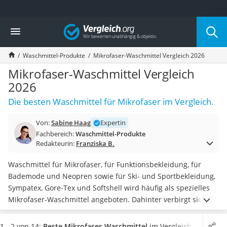
Die beliebtesten Vergleiche nach Kategorie
Vergleich
Drogerie
Inhalator
Waschmittel-Produkte
Mikrofaser-Waschmittel Vergleich 2026
Haarschneider
Rollator
Mikrofaser-Waschmittel Vergleich
Braun Rasierer
2026
Katzenklappe (Chip)
Die besten Waschmittel für Mikrofaser im Vergleich.
Rasierer
Masturbator
Von:
Sabine Haag
Expertin
Massagepistole
Fachbereich:
Waschmittel-Produkte
Epilierer
Redakteurin:
Franziska B.
Reisehaartrockner
Eiweißpulver
Waschmittel für Mikrofaser, für Funktionsbekleidung, für
Magnesiumpräparat
Bademode und Neopren sowie für Ski- und Sportbekleidung,
Katzenklappe
Sympatex, Gore-Tex und Softshell wird häufig als spezielles
Nackenmassagegerät
Mikrofaser-Waschmittel angeboten. Dahinter verbirgt sich in
Zeckenschutz Katze
Gebinden zwischen 240 Millilitern und 5 Litern meist ein
leichter Haartrockner
Flüssigwaschmittel, das folgende Eigenschaften hat:
1 - 2 von 14:
Beste Mikrofaser-Waschmittel
im Vergleich