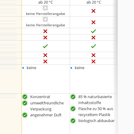
ab 20 °C
ab 20 °C
keine Herstellerangabe
keine Herstellerangabe
•
•
•
keine
keine
100 W
•
24 Wa
•
192 W
Konzentrat
85 % naturbasierte
Nac
Inhaltsstoffe
Ver
umweltfreundliche
Flasche zu 50 % aus
sehr
Verpackung
recyceltem Plastik
angenehmer Duft
biologisch abbaubar