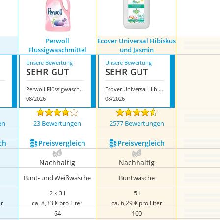
Perwoll
Ecover Universal Hibiskus
Flüssigwaschmittel
und Jasmin
Unsere Bewertung
Unsere Bewertung
SEHR GUT
SEHR GUT
Perwoll Flüssigwaschmittel
Ecover Universal Hibiskus und Jasmin
08/2026
08/2026
en
23 Bewertungen
2577 Bewertungen
ch
Preis­vergleich
Preis­vergleich
Nachhaltig
Nachhaltig
Bunt- und Weißwäsche
Buntwäsche
2 x 3 l
5 l
er
ca. 8,33 € pro Liter
ca. 6,29 € pro Liter
64
100