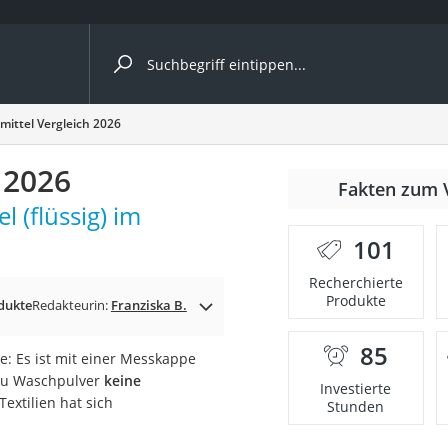
ergleiche nach Kategorie
mittel Vergleich 2026
 2026
Fakten zum 
 (flüssig) im
101
p)
Recherchierte
Produkte
dukte
Redakteurin:
Franziska B.
85
e: Es ist mit einer Messkappe
 zu Waschpulver
keine
Investierte
extilien hat sich
Stunden