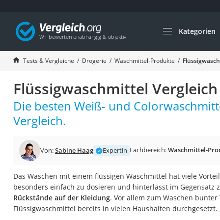
Kategorien
Die beliebtesten V
Drogerie
Tests & Vergleiche
Drogerie
Waschmittel-Produkte
Flüssigwasch
Inhalator
Flüssigwaschmittel Vergleich
Haarschneider
Rollator
Die besten Weiß- und Colorwaschmittel
Braun Rasierer
Vergleich.
Katzenklappe (Chi
Rasierer
Fachbereich:
Waschmittel-Pro
Von:
Sabine Haag
Expertin
Masturbator
Das Waschen mit einem flüssigen Waschmittel hat viele Vorteil
Massagepistole
besonders einfach zu dosieren und hinterlässt im Gegensatz
Epilierer
Rückstände auf der Kleidung
. Vor allem zum Waschen bunter T
Flüssigwaschmittel bereits in vielen Haushalten durchgesetzt.
Reisehaartrockner