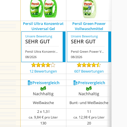
Persil Ultra Konzentrat
Persil Green Power
Per
Universal Gel
Vollwaschmittel
Bl
Unsere Bewertung
Unsere Bewertung
Unsere
SEHR GUT
SEHR GUT
SEH
Persil Ultra Konzentrat Universal Gel
Persil Green Power Vollwaschmittel
08/2026
08/2026
08/202
12 Bewertungen
607 Bewertungen
1759
Preis­vergleich
Preis­vergleich
P
Nachhaltig
Nachhaltig
N
Weißwäsche
Bunt- und Weißwäsche
Bunt- 
2 x 1,3 l
1 l
ca. 9,84 € pro Liter
ca. 12,98 € pro Liter
ca. 
130
20