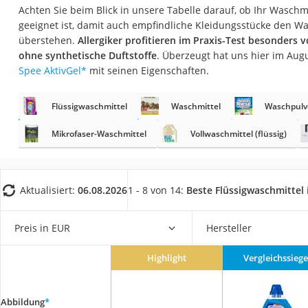
Eiweißpulver
Achten Sie beim Blick in unsere Tabelle darauf, ob Ihr Waschm
geeignet ist, damit auch empfindliche Kleidungsstücke den 
Magnesiumpräpar
überstehen.
Allergiker profitieren im Praxis-Test besonders 
Katzenklappe
ohne synthetische Duftstoffe
. Überzeugt hat uns hier im Aug
Spee AktivGel
*
mit seinen Eigenschaften.
Nackenmassagege
Zeckenschutz Katz
Flüssigwaschmittel
Waschmittel
Waschpulv
leichter Haartrock
Mikrofaser-Waschmittel
Vollwaschmittel (flüssig)
Philips-Sonicare-
Schildkrötenhaus
Mineralfutter Pfer
Aktualisiert:
06.08.2026
1 - 8 von 14:
Beste Flüssigwaschmittel
Massagegerät
Preis in EUR
Hersteller
Service
Highlight
Vergleichssiege
Abbildung
*