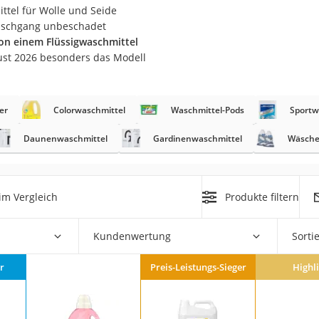
ittel für Wolle und Seide
Waschgang unbeschadet
at
von einem Flüssigwaschmittel
ust 2026 besonders das Modell
rät
e
er
Colorwaschmittel
Waschmittel-Pods
Sportw
ner
Daunenwaschmittel
Gardinenwaschmittel
Wäsche
Zahnbürste
d
im Vergleich
Produkte filtern
Kundenwertung
Sorti
r
Preis-Leistungs-Sieger
Highl