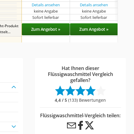
Details ansehen
Details ansehen
Det
keine Angabe
keine Angabe
k
Sofort lieferbar
Sofort lieferbar
Sof
ght-Produkt
Zum Angebot »
Zum Angebot »
Zu
telt...
Hat Ihnen dieser
Flüssigwaschmittel Vergleich
gefallen?
4,4 / 5
(133) Bewertungen
Flüssigwaschmittel-Vergleich teilen: