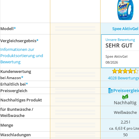
Modell
*
Spee AktivGel
Unsere Bewertung
Vergleichsergebnis
*
SEHR GUT
Informationen zur
Produktsortierung und
Spee AktivGel
Bewertung
08/2026
Kundenwertung
*
bei Amazon
4028 Bewertung
Erhältlich bei
*
Preis­verglei
Preis­vergleich
Nachhaltiges Produkt
Nachhaltig
für Buntwäsche /
Weißwäsche
Weißwäsche
2,25 l
Menge
ca. 6,63 € pro Lit
Waschladungen
50