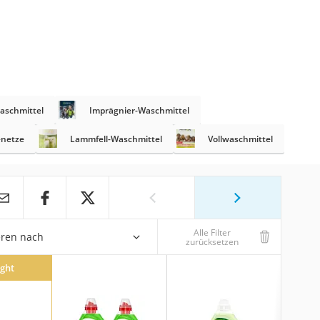
aschmittel
Imprägnier-Waschmittel
netze
Lammfell-Waschmittel
Vollwaschmittel
Alle Filter
eren nach
zurücksetzen
ight