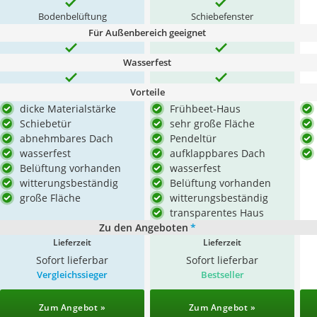
Bodenbelüftung
Schiebefenster
Für Außenbereich geeignet
Wasserfest
Vorteile
dicke Materialstärke
Frühbeet-Haus
Schiebetür
sehr große Fläche
abnehmbares Dach
Pendeltür
wasserfest
aufklappbares Dach
Belüftung vorhanden
wasserfest
witterungsbeständig
Belüftung vorhanden
große Fläche
witterungsbeständig
transparentes Haus
Zu den Angeboten
*
Lieferzeit
Lieferzeit
Sofort lieferbar
Sofort lieferbar
Vergleichssieger
Bestseller
Zum Angebot »
Zum Angebot »