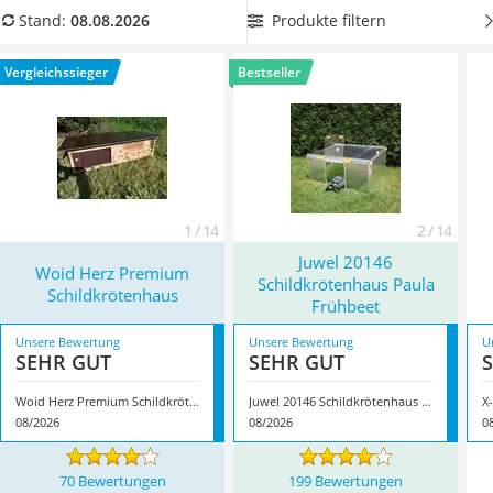
Philips-Sonicare-Zahnbürste
damit Ihre Schildkröte auch bei schlechtem Wetter
Produkte filtern
Stand:
08.08.2026
Schildkrötenhaus
bestmöglich geschützt ist. Überzeugt hat uns hier im August
Mineralfutter Pferd
2026 besonders das Modell
Woid Herz Premium
Vergleichssieger
Bestseller
Massagegerät
Schildkrötenhaus
*
mit seinen Eigenschaften.
Service
1 / 14
2 / 14
Juwel 20146
Woid Herz Premium
Schildkrötenhaus Paula
Schildkrötenhaus
Frühbeet
Unsere Bewertung
Unsere Bewertung
U
SEHR GUT
SEHR GUT
Woid Herz Premium Schildkrötenhaus
Juwel 20146 Schildkrötenhaus Paula Frühbeet
08/2026
08/2026
0
70 Bewertungen
199 Bewertungen