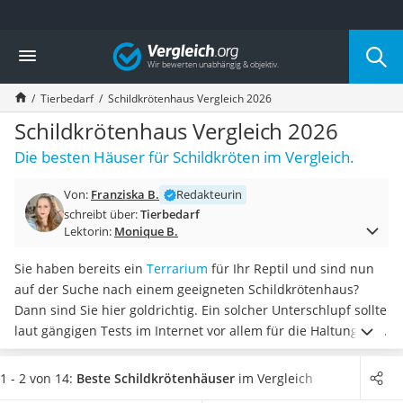
Die beliebtesten Vergleiche nach Kategorie
Vergleich
Drogerie
Inhalator
Tierbedarf
Schildkrötenhaus Vergleich 2026
Haarschneider
Rollator
Schildkrötenhaus Vergleich 2026
Braun Rasierer
Die besten Häuser für Schildkröten im Vergleich.
Katzenklappe (Chip)
Rasierer
Von:
Franziska B.
Redakteurin
Masturbator
schreibt über:
Tierbedarf
Massagepistole
Lektorin:
Monique B.
Epilierer
Reisehaartrockner
Sie haben bereits ein
Terrarium
für Ihr Reptil und sind nun
Eiweißpulver
auf der Suche nach einem geeigneten Schildkrötenhaus?
Magnesiumpräparat
Dann sind Sie hier goldrichtig. Ein solcher Unterschlupf sollte
Katzenklappe
laut gängigen Tests im Internet vor allem für die Haltung im
Nackenmassagegerät
Freien gewisse Kriterien erfüllen, um Ihrer
Schildkröte ein
Zeckenschutz Katze
artgerechtes Leben zu ermöglichen
.
Wählen Sie jetzt aus
1 - 2 von 14:
Beste Schildkrötenhäuser
im Vergleich
leichter Haartrockner
unserer Vergleichstabelle ein
wasserfestes Schildkrötenhaus
,