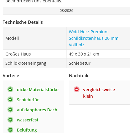
beeindrucken uns ebenfalls.
08/2026
Technische Details
Woid Herz Premium
Modell
Schildkrötenhaus 20 mm
Vollholz
Großes Haus
49 x 30 x 21 cm
Schildkröteneingang
Schiebetür
Vorteile
Nachteile
dicke Materialstärke
vergleichsweise
klein
Schiebetür
aufklappbares Dach
wasserfest
Belüftung