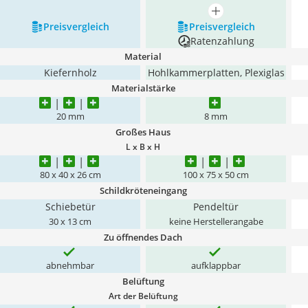
mehr anzeigen
Preis­vergleich
Preis­vergleich
Ratenzahlung
Material
Kiefernholz
Hohlkammerplatten, Plexiglas
Materialstärke
20 mm
8 mm
Großes Haus
L x B x H
80 x 40 x 26 cm
100 x 75 x 50 cm
Schildkröteneingang
Schiebetür
Pendeltür
30 x 13 cm
keine Herstellerangabe
Zu öffnendes Dach
abnehmbar
aufklappbar
Belüftung
Art der Belüftung