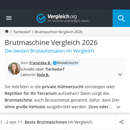
Die beliebtesten Vergleiche nach Kategorie
Vergleich
Drogerie
Inhalator
Tierbedarf
Brutmaschine Vergleich 2026
Haarschneider
Rollator
Brutmaschine Vergleich 2026
Braun Rasierer
Die besten Brutautomaten im Vergleich.
Katzenklappe (Chip)
Rasierer
Von:
Franziska B.
Redakteurin
Masturbator
schreibt über:
Tierbedarf
Massagepistole
Lektorin:
Nele B.
Epilierer
Reisehaartrockner
Sie möchten in die
private Hühnerzucht
einsteigen oder
Eiweißpulver
Reptilien für Ihr Terrarium
aufziehen? Dann sorgt die
Magnesiumpräparat
Brutmaschine
, auch Brutautomat genannt, dafür, dass Eier
Katzenklappe
ohne große Verluste
ausgebrütet werden.
Zoos oder
Nackenmassagegerät
Tierhandlungen
nutzen ebenfalls Brutmaschinen, die mit
Zeckenschutz Katze
Wärme arbeiten und dadurch ein natürliches Brutklima
1 - 2 von 11:
Beste Brutmaschinen
im Vergleich
leichter Haartrockner
erzeugen.
Wie finden Sie aber die passende Brutmaschine