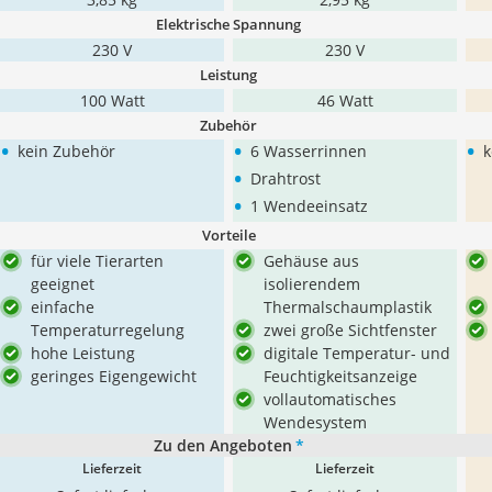
Elektrische Spannung
230 V
230 V
Leistung
100 Watt
46 Watt
Zubehör
•
•
•
kein Zubehör
6 Wasserrinnen
k
•
Drahtrost
•
1 Wendeeinsatz
Vorteile
für viele Tierarten
Gehäuse aus
geeignet
isolierendem
einfache
Thermalschaumplastik
Temperaturregelung
zwei große Sichtfenster
hohe Leistung
digitale Temperatur- und
geringes Eigengewicht
Feuchtigkeitsanzeige
vollautomatisches
Wendesystem
Zu den Angeboten
*
Lieferzeit
Lieferzeit