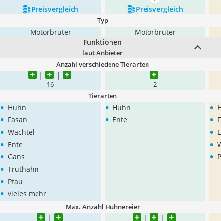
mehr anzeigen
Preis­vergleich
Preis­vergleich
Typ
Motorbrüter
Motorbrüter
Funktionen
laut Anbieter
Anzahl verschiedene Tierarten
16
2
Tierarten
•
•
•
Huhn
Huhn
•
•
•
Fasan
Ente
F
•
•
Wachtel
E
•
•
Ente
W
•
•
Gans
P
•
Truthahn
•
Pfau
•
vieles mehr
Max. Anzahl Hühnereier