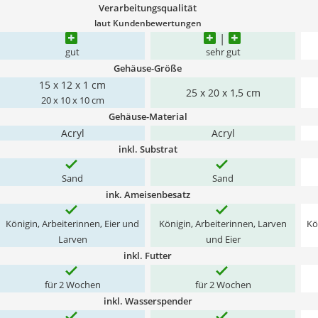
Verarbeitungsqualität
laut Kundenbewertungen
gut
sehr gut
Gehäuse-Größe
15 x 12 x 1 cm
25 x 20 x 1,5 cm
20 x 10 x 10 cm
Gehäuse-Material
Acryl
Acryl
inkl. Substrat
Sand
Sand
ink. Ameisenbesatz
Königin, Arbeiterinnen, Eier und
Königin, Arbeiterinnen, Larven
Kö
Larven
und Eier
inkl. Futter
für 2 Wochen
für 2 Wochen
inkl. Wasserspender