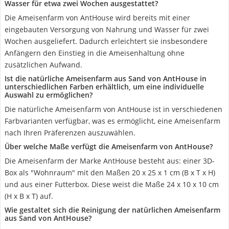
Wasser für etwa zwei Wochen ausgestattet?
Die Ameisenfarm von AntHouse wird bereits mit einer
eingebauten Versorgung von Nahrung und Wasser für zwei
Wochen ausgeliefert. Dadurch erleichtert sie insbesondere
Anfängern den Einstieg in die Ameisenhaltung ohne
zusätzlichen Aufwand.
Ist die natürliche Ameisenfarm aus Sand von AntHouse in
unterschiedlichen Farben erhältlich, um eine individuelle
Auswahl zu ermöglichen?
Die natürliche Ameisenfarm von AntHouse ist in verschiedenen
Farbvarianten verfügbar, was es ermöglicht, eine Ameisenfarm
nach Ihren Präferenzen auszuwählen.
Über welche Maße verfügt die Ameisenfarm von AntHouse?
Die Ameisenfarm der Marke AntHouse besteht aus: einer 3D-
Box als "Wohnraum" mit den Maßen 20 x 25 x 1 cm (B x T x H)
und aus einer Futterbox. Diese weist die Maße 24 x 10 x 10 cm
(H x B x T) auf.
Wie gestaltet sich die Reinigung der natürlichen Ameisenfarm
aus Sand von AntHouse?