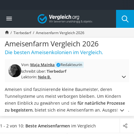
Die beliebtesten Vergleiche nach Kategorie
Vergleich
Drogerie
Inhalator
Tierbedarf
Ameisenfarm Vergleich 2026
Haarschneider
Rollator
Ameisenfarm Vergleich 2026
Braun Rasierer
Die besten Ameisenkolonien im Vergleich.
Katzenklappe (Chip)
Rasierer
Von:
Maja Mainka
Redakteurin
Masturbator
schreibt über:
Tierbedarf
Massagepistole
Lektorin:
Nele B.
Epilierer
Reisehaartrockner
Ameisen sind faszinierende kleine Baumeister, deren
Eiweißpulver
Tunnelsysteme uns meist verborgen bleiben. Um Kindern
Magnesiumpräparat
einen Einblick zu gewähren und sie
für natürliche Prozesse
Katzenklappe
zu begeistern
, bietet sich eine Ameisenfarm an. Ausgestattet
Nackenmassagegerät
mit einer
Lupe
wird Ihr Nachwuchs so zum
Zeckenschutz Katze
Nachwuchsforscher.
Online-Tests raten zu einer
1 - 2 von 10:
Beste Ameisenfarmen
im Vergleich
leichter Haartrockner
Ameisenfarm, die den kleinen Insekten
viel Platz zum Graben