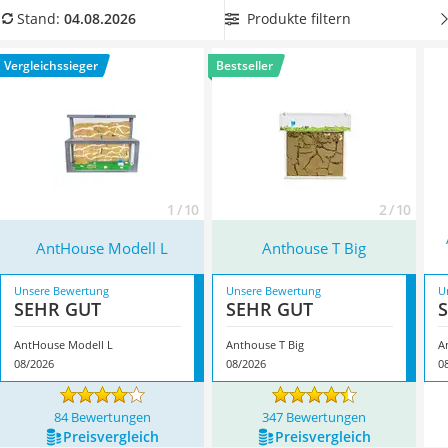
Philips-Sonicare-Zahnbürste
bietet. In der Tabelle unseres Vergleichs von Ameisenfarmen
Produkte filtern
Stand:
04.08.2026
Schildkrötenhaus
haben wir diverse Produkte für Sie zusammengestellt.
Mineralfutter Pferd
Überzeugt hat uns hier im August 2026 besonders das
Vergleichssieger
Bestseller
Massagegerät
Modell
AntHouse Modell L
*
mit seinen Eigenschaften.
Service
1 / 10
2 / 10
AntHouse Modell L
Anthouse T Big
Unsere Bewertung
Unsere Bewertung
U
SEHR GUT
SEHR GUT
AntHouse Modell L
Anthouse T Big
08/2026
08/2026
0
84 Bewertungen
347 Bewertungen
Preis­vergleich
Preis­vergleich