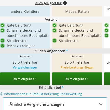
auch geeignet für
M
andere Kleintiere
Mäuse, Ratten
Vorteile
gute Belüftung
gute Belüftung
Scharnierdeckel und
Scharnierdeckel und
abnehmbare Bodenplatte
abnehmbare Bodenplatte
Sichtfenster
Sichtfenster
leicht zu reinigen
Zu den Angeboten
*
Lieferzeit
Lieferzeit
Sofort lieferbar
Sofort lieferbar
L
Vergleichssieger
Preis-Leistungs-Sieger
Zum Angebot »
Zum Angebot »
Erhältlich bei
*
ⓘ Informationen zur Produktsortierung und Bewertung
Ähnliche Vergleiche anzeigen