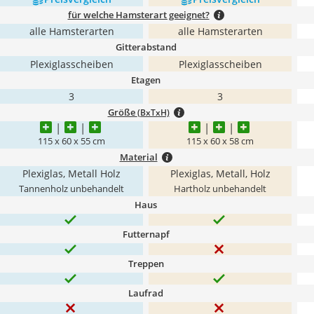
für welche Hamsterart geeignet?
alle Hamsterarten
alle Hamsterarten
Gitterabstand
Plexiglasscheiben
Plexiglasscheiben
Etagen
3
3
Größe
(BxTxH)
115 x 60 x 55 cm
115 x 60 x 58 cm
Material
Plexiglas, Metall Holz
Plexiglas, Metall, Holz
Tannenholz unbehandelt
Hartholz unbehandelt
Haus
Futternapf
Treppen
Laufrad