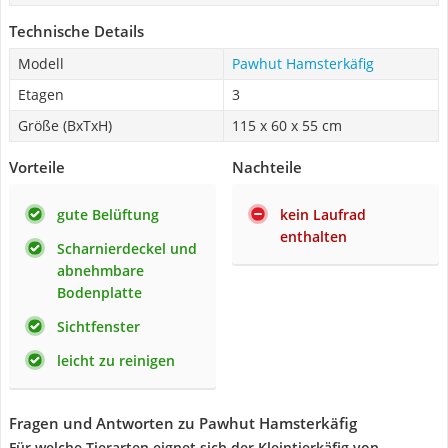
Technische Details
Modell
Pawhut Hamsterkäfig
Etagen
3
Größe (BxTxH)
115 x 60 x 55 cm
Vorteile
Nachteile
gute Belüftung
kein Laufrad
enthalten
Scharnierdeckel und
abnehmbare
Bodenplatte
Sichtfenster
leicht zu reinigen
Fragen und Antworten zu Pawhut Hamsterkäfig
Für welche Tierarten eignet sich der Kleintierkäfig von