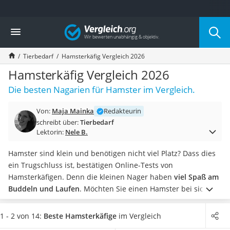
Die beliebtesten Vergleiche nach Kategorie
Vergleich
Drogerie
Inhalator
Tierbedarf
Hamsterkäfig Vergleich 2026
Haarschneider
Rollator
Hamsterkäfig Vergleich 2026
Braun Rasierer
Die besten Nagarien für Hamster im Vergleich.
Katzenklappe (Chip)
Rasierer
Von:
Maja Mainka
Redakteurin
Masturbator
schreibt über:
Tierbedarf
Massagepistole
Lektorin:
Nele B.
Epilierer
Reisehaartrockner
Hamster sind klein und benötigen nicht viel Platz? Dass dies
Eiweißpulver
ein Trugschluss ist, bestätigen Online-Tests von
Magnesiumpräparat
Hamsterkäfigen. Denn die kleinen Nager haben
viel Spaß am
Katzenklappe
Buddeln und Laufen
. Möchten Sie einen Hamster bei sich
Nackenmassagegerät
einziehen lassen, sollten Sie daher
einen ausreichend großen
Zeckenschutz Katze
Hamsterkäfig
wählen und diesen
mit vielen
1 - 2 von 14:
Beste Hamsterkäfige
im Vergleich
leichter Haartrockner
abwechslungsreichen Elementen
wie zum Beispiel einem