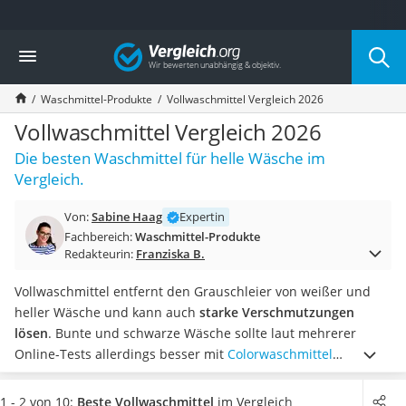
Die beliebtesten Vergleiche nach Kategorie
Vergleich
Drogerie
Inhalator
Waschmittel-Produkte
Vollwaschmittel Vergleich 2026
Haarschneider
Rollator
Vollwaschmittel Vergleich 2026
Braun Rasierer
Die besten Waschmittel für helle Wäsche im
Katzenklappe (Chip)
Vergleich.
Rasierer
Masturbator
Von:
Sabine Haag
Expertin
Massagepistole
Fachbereich:
Waschmittel-Produkte
Epilierer
Redakteurin:
Franziska B.
Reisehaartrockner
Eiweißpulver
Vollwaschmittel entfernt den Grauschleier von weißer und
Magnesiumpräparat
heller Wäsche und kann auch
starke Verschmutzungen
Katzenklappe
lösen
. Bunte und schwarze Wäsche sollte laut mehrerer
Nackenmassagegerät
Online-Tests allerdings besser mit
Colorwaschmittel
Zeckenschutz Katze
gewaschen werden.
Die meisten Vollwaschmittel sind bereits
leichter Haartrockner
ab 20 Grad Celsius effektiv und können auch
bei Kochwäsche
1 - 2 von 10:
Beste Vollwaschmittel
im Vergleich