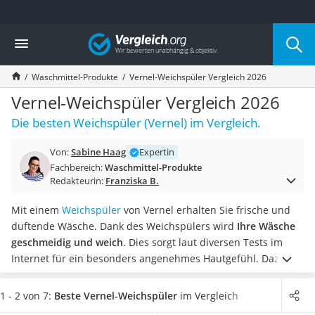
Die beliebtesten Vergleiche nach Kategorie
Vergleich
Drogerie
Inhalator
Waschmittel-Produkte
Vernel-Weichspüler Vergleich 2026
Haarschneider
Rollator
Vernel-Weichspüler Vergleich 2026
Braun Rasierer
Die besten Weichspüler (Vernel) im Vergleich.
Katzenklappe (Chip)
Rasierer
Von:
Sabine Haag
Expertin
Masturbator
Fachbereich:
Waschmittel-Produkte
Massagepistole
Redakteurin:
Franziska B.
Epilierer
Reisehaartrockner
Mit einem
Weichspüler
von Vernel erhalten Sie frische und
Eiweißpulver
duftende Wäsche. Dank des Weichspülers wird
Ihre Wäsche
Magnesiumpräparat
geschmeidig und weich
. Dies sorgt laut diversen Tests im
Katzenklappe
Internet für ein besonders angenehmes Hautgefühl. Dazu
Nackenmassagegerät
sind die Vernel-Weichspüler in vielen verschiedenen Sorten
Zeckenschutz Katze
erhältlich.
Wählen Sie jetzt aus unserer Vergleichstabelle
1 - 2 von 7:
Beste Vernel-Weichspüler
im Vergleich
leichter Haartrockner
einen
Vernel-Weichspüler mit besonders lang anhaltendem