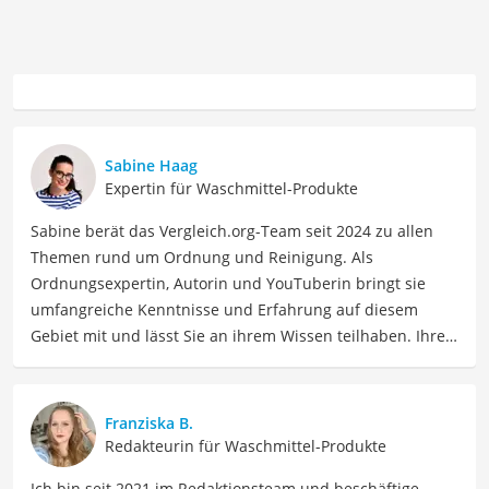
Sabine Haag
Expertin für Waschmittel-Produkte
Sabine berät das Vergleich.org-Team seit 2024 zu allen
Themen rund um Ordnung und Reinigung. Als
Ordnungsexpertin, Autorin und YouTuberin bringt sie
umfangreiche Kenntnisse und Erfahrung auf diesem
Gebiet mit und lässt Sie an ihrem Wissen teilhaben. Ihre
Website Ordnungsliebe.net betreibt sie bereits seit 2012
erfolgreich. Konkret unterstützt uns Sabine regelmäßig
als Expertin bei Vergleichen zu den Themen
Franziska B.
Wohnungsreinigung, Haushaltszubehör, Vorrat und
Redakteurin für Waschmittel-Produkte
Aufbewahrung, Textilpflege, Wäsche und Bügeln. In ihrer
Ich bin seit 2021 im Redaktionsteam und beschäftige