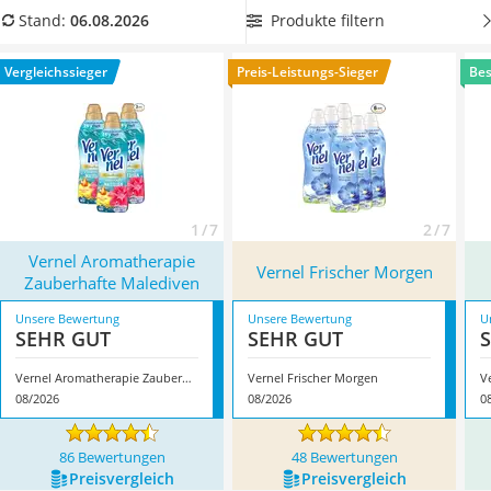
Philips-Sonicare-Zahnbürste
Duft
, damit Ihre Kleidung auch Wochen nach der Wäsche
Produkte filtern
Stand:
06.08.2026
Schildkrötenhaus
angenehm duftet. Überzeugt hat uns hier im August 2026
Mineralfutter Pferd
besonders das Modell
Vernel Aromatherapie Zauberhafte
Vergleichssieger
Preis-Leistungs-Sieger
Bes
Massagegerät
Malediven
*
mit seinen Eigenschaften.
Service
1 / 7
2 / 7
Vernel Aromatherapie
Vernel Frischer Morgen
Zauberhafte Malediven
Unsere Bewertung
Unsere Bewertung
U
SEHR GUT
SEHR GUT
Vernel Aromatherapie Zauberhafte Malediven
Vernel Frischer Morgen
V
08/2026
08/2026
0
86 Bewertungen
48 Bewertungen
Preis­vergleich
Preis­vergleich