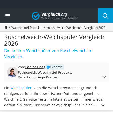
Die beliebtesten Vergleiche nach Kategorie
Vergleich
Drogerie
Inhalator
Waschmittel-Produkte
Kuschelweich-Weichspüler Vergleich 2026
Haarschneider
Rollator
Kuschelweich-Weichspüler Vergleich
Braun Rasierer
2026
Katzenklappe (Chip)
Die besten Weichspüler von Kuschelweich im
Rasierer
Vergleich.
Masturbator
Massagepistole
Von:
Sabine Haag
Expertin
Epilierer
Fachbereich:
Waschmittel-Produkte
Reisehaartrockner
Redakteurin:
Anja Krause
Eiweißpulver
Magnesiumpräparat
Ein
Weichspüler
kann die Wäsche zwar nicht gründlich
Katzenklappe
reinigen, verleiht ihr aber frischen Duft und angenehme
Nackenmassagegerät
Weichheit. Gängige Tests im Internet weisen immer wieder
Zeckenschutz Katze
darauf hin, dass Kuschelweich-Weichspüler für eine
leichter Haartrockner
besonders umfangreiche Duftauswahl
bekannt ist und selbst