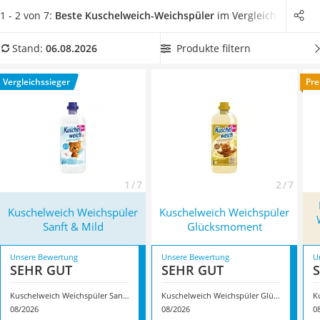
Philips-Sonicare-Zahnbürste
Personen mit sensibler Haut darauf zurückgreifen können.
1 - 2 von 7:
Beste Kuschelweich-Weichspüler
im Vergleich
Schildkrötenhaus
Wählen Sie jetzt aus unserer Produkttabelle
einen
Mineralfutter Pferd
Kuschelweich-Weichspüler mit besonderem Duft
, um sich in
Produkte filtern
Stand:
06.08.2026
Massagegerät
Ihrer Kleidung rundum wohlzufühlen. Überzeugt hat uns hier
Service
im August 2026 besonders das Modell
Kuschelweich
Vergleichssieger
Pre
Weichspüler Sanft & Mild
*
mit seinen Eigenschaften.
1 / 7
2 / 7
Kuschelweich Weichspüler
Kuschelweich Weichspüler
Sanft & Mild
Glücksmoment
Unsere Bewertung
Unsere Bewertung
U
SEHR GUT
SEHR GUT
Kuschelweich Weichspüler Sanft & Mild
Kuschelweich Weichspüler Glücksmoment
08/2026
08/2026
0