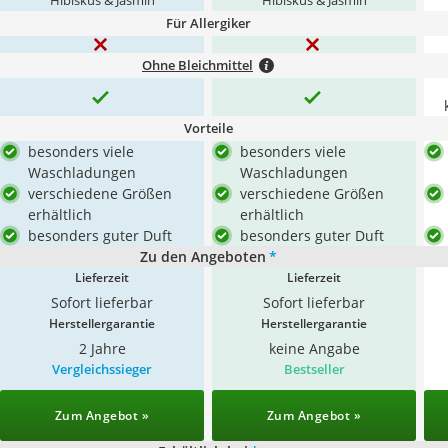
Hibiskus & Jasmin
Hibiskus & Jasmin
Für Allergiker
Ohne Bleichmittel
Vorteile
besonders viele
besonders viele
Waschladungen
Waschladungen
verschiedene Größen
verschiedene Größen
erhältlich
erhältlich
besonders guter Duft
besonders guter Duft
Zu den Angeboten
*
Lieferzeit
Lieferzeit
Sofort lieferbar
Sofort lieferbar
Herstellergarantie
Herstellergarantie
2 Jahre
keine Angabe
Vergleichssieger
Bestseller
Zum Angebot »
Zum Angebot »