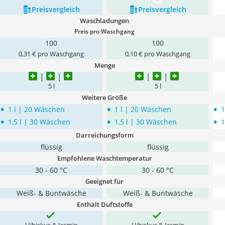
mehr anzeigen
Preis­vergleich
Preis­vergleich
Waschladungen
Preis pro Waschgang
100
100
0,31 € pro Waschgang
0,10 € pro Waschgang
Menge
5 l
5 l
Weitere Größe
•
•
•
1 l | 20 Wäschen
1 l | 20 Wäschen
1
•
•
•
1,5 l | 30 Wäschen
1,5 l | 30 Wäschen
1
Darreichungsform
flüssig
flüssig
Empfohlene Waschtemperatur
30 - 60 °C
30 - 60 °C
Geeignet für
Weiß- & Buntwäsche
Weiß- & Buntwäsche
Enthält Duftstoffe