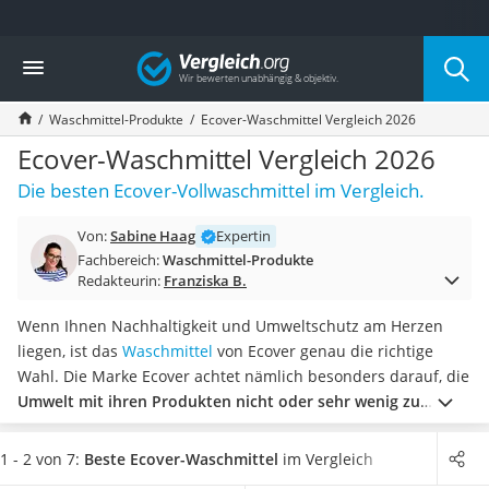
Die beliebtesten Vergleiche nach Kategorie
Vergleich
Drogerie
Inhalator
Waschmittel-Produkte
Ecover-Waschmittel Vergleich 2026
Haarschneider
Rollator
Ecover-Waschmittel Vergleich 2026
Braun Rasierer
Die besten Ecover-Vollwaschmittel im Vergleich.
Katzenklappe (Chip)
Rasierer
Von:
Sabine Haag
Expertin
Masturbator
Fachbereich:
Waschmittel-Produkte
Massagepistole
Redakteurin:
Franziska B.
Epilierer
Reisehaartrockner
Wenn Ihnen Nachhaltigkeit und Umweltschutz am Herzen
Eiweißpulver
liegen, ist das
Waschmittel
von Ecover genau die richtige
Magnesiumpräparat
Wahl. Die Marke Ecover achtet nämlich besonders darauf, die
Katzenklappe
Umwelt mit ihren Produkten nicht oder sehr wenig zu
Nackenmassagegerät
belasten
. Diverse Tests im Internet empfehlen für Allergiker
Zeckenschutz Katze
Waschmittel ohne Duftstoffe.
Wählen Sie jetzt ein flüssiges
1 - 2 von 7:
Beste Ecover-Waschmittel
im Vergleich
leichter Haartrockner
Ecover-Waschmittel aus unserer Produkttabelle, um Ihre