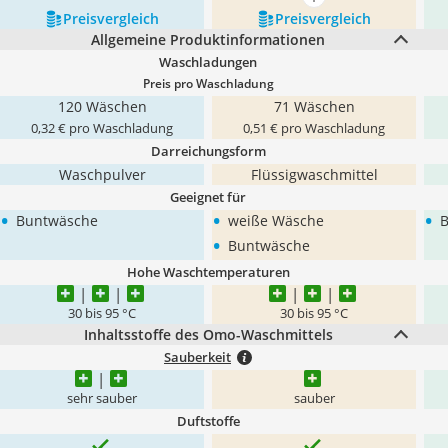
mehr anzeigen
Preis­vergleich
Preis­vergleich
Allgemeine Produktinformationen
Waschladungen
Preis pro Waschladung
120 Wäschen
71 Wäschen
0,32 € pro Waschladung
0,51 € pro Waschladung
Darreichungsform
Waschpulver
Flüssigwaschmittel
Geeignet für
•
•
•
Buntwäsche
weiße Wäsche
•
Buntwäsche
Hohe Waschtemperaturen
30 bis 95 °C
30 bis 95 °C
Inhaltsstoffe des Omo-Waschmittels
Sauberkeit
sehr sauber
sauber
Duftstoffe