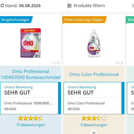
Philips-Sonicare-Zahnbürste
Sorge mehr um den Waschmittelkauf machen zu müssen.
Produkte filtern
Stand:
06.08.2026
Schildkrötenhaus
Überzeugt hat uns hier im August 2026 besonders das
Mineralfutter Pferd
Modell
Omo Professional 100963000 Buntwaschmittel
*
mit
Vergleichssieger
Preis-Leistungs-Sieger
Bes
Massagegerät
seinen Eigenschaften.
Service
1 / 9
2 / 9
Omo Professional
Omo Color Professional
100963000 Buntwaschmittel
Unsere Bewertung
Unsere Bewertung
U
SEHR GUT
SEHR GUT
Omo Professional 100963000 Buntwaschmittel
Omo Color Professional
O
08/2026
08/2026
0
75 Bewertungen
9 Bewertungen