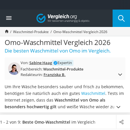
Die beliebtesten Vergleiche nach Kategorie
Vergleich
Drogerie
Inhalator
Waschmittel-Produkte
Omo-Waschmittel Vergleich 2026
Haarschneider
Rollator
Omo-Waschmittel Vergleich 2026
Braun Rasierer
Die besten Waschmittel von Omo im Vergleich.
Katzenklappe (Chip)
Rasierer
Von:
Sabine Haag
Expertin
Masturbator
Fachbereich:
Waschmittel-Produkte
Massagepistole
Redakteurin:
Franziska B.
Epilierer
Reisehaartrockner
Um Ihre Wäsche besonders sauber und frisch zu bekommen,
Eiweißpulver
benötigen Sie natürlich auch ein gutes
Waschmittel
. Tests im
Magnesiumpräparat
Internet zeigen, dass das
Waschmittel von Omo als
Katzenklappe
besonders hochwertig gilt
und weiße Wäsche wieder zum
Nackenmassagegerät
Strahlen bringt.
Wählen Sie jetzt ein Omo-Waschmittel für
Zeckenschutz Katze
mindestens 100 Waschladungen aus unserer
1 - 2 von 9:
Beste Omo-Waschmittel
im Vergleich
leichter Haartrockner
Vergleichstabelle
, um sich in nächster Zeit erst mal keine