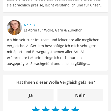
sie sprachlich präzise, leicht verständlich und für unsere
Leser:innen informierend sind. Mein Schwerpunkt liegt
dabei unter anderem auf Freizeit-Themen. Auch privat
beschäftige ich mich gerne mit verschiedenen Hobbys
Nele B.
und Freizeitaktivitäten. Dieses Interesse spiegelt sich in
Lektorin für Wolle, Garn & Zubehör
meinen Beiträgen wider, die sich mit Freizeitideen,
Ich bin seit 2022 im Team und lektoriere alle möglichen
Reiseempfehlungen, Hobbytipps und Anregungen für die
Vergleiche. Außerdem beschäftige ich mich sehr gerne
Freizeitgestaltung befassen.
mit Sport- und Bewegungsthemen aller Art. Als
Der Wolle-Vergleich ist aus unserer Sicht besonders
erfahrenere Lektorin bringe ich nicht nur ein
empfehlenswert für
Stricker
.
ausgeprägtes Sprachgefühl und eine sorgfältige
Arbeitsweise mit, sondern auch mein Interesse an
sportlichen Aktivitäten. Durch meine Tätigkeit als Lektorin
kann ich dazu beitragen, Texte inhaltlich präzise, gut
Hat Ihnen dieser Wolle Vergleich gefallen?
strukturiert und sprachlich einwandfrei zu gestalten.
Mein Ziel ist es, unsere Inhalte auf ihre inhaltliche
Ja
Nein
Kohärenz, logische Schlüssigkeit und stilistische Qualität
zu überprüfen sowie gegebenenfalls zu verbessern. Mit