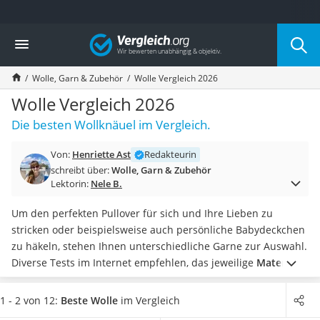
Die beliebtesten Vergleiche nach Kategorie
Vergleich
Freizeit & Sport
Gartentrampolin
Wolle, Garn & Zubehör
Wolle Vergleich 2026
Trampolin
Metalldetektor
Wolle Vergleich 2026
Eufab-Fahrradträger
Die besten Wollknäuel im Vergleich.
Trampolin 366 cm
Fahrradschloss
Von:
Henriette Ast
Redakteurin
Aluminium-Koffer
schreibt über:
Wolle, Garn & Zubehör
Futterboot
Lektorin:
Nele B.
Air Bike
E-Bike-Dreirad
Um den perfekten Pullover für sich und Ihre Lieben zu
Trekkingschuhe Herren
stricken oder beispielsweise auch persönliche Babydeckchen
Reisetasche mit Rollen
zu häkeln, stehen Ihnen unterschiedliche Garne zur Auswahl.
Klimmzugstation
Diverse Tests im Internet empfehlen, das jeweilige
Material
Koffer
passend auf das gewünschte Strick- oder Häkel-Objekt
Nachtsichtgerät
abzustimmen
.
Wählen Sie jetzt Wolle aus unserer
1 - 2 von 12:
Beste Wolle
im Vergleich
Faltschloss
Vergleichstabelle, bei der Sie neben einer hervorragenden