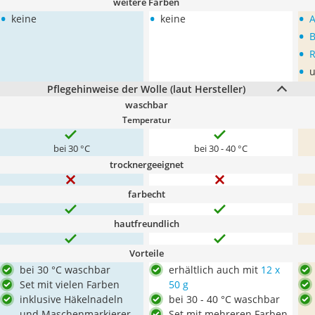
weitere Farben
•
•
•
keine
keine
A
•
B
•
R
•
u
Pflegehinweise der Wolle (laut Hersteller)
waschbar
Temperatur
bei 30 °C
bei 30 - 40 °C
trocknergeeignet
farbecht
hautfreundlich
Vorteile
bei 30 °C waschbar
erhältlich auch mit
12 x
Set mit vielen Farben
50 g
inklusive Häkelnadeln
bei 30 - 40 °C waschbar
und Maschenmarkierer
Set mit mehreren Farben