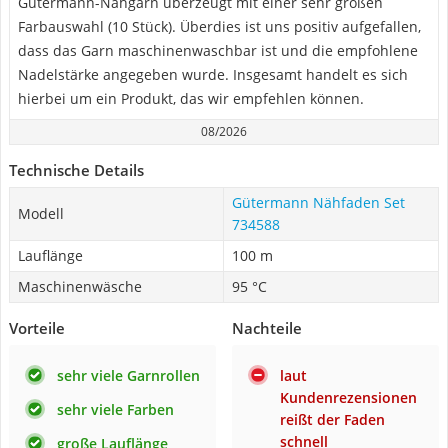
Gütermann-Nähgarn überzeugt mit einer sehr großen
Farbauswahl (10 Stück). Überdies ist uns positiv aufgefallen,
dass das Garn maschinenwaschbar ist und die empfohlene
Nadelstärke angegeben wurde. Insgesamt handelt es sich
hierbei um ein Produkt, das wir empfehlen können.
08/2026
Technische Details
Gütermann Nähfaden Set
Modell
734588
Lauflänge
100 m
Maschinenwäsche
95 °C
Vorteile
Nachteile
sehr viele Garnrollen
laut
Kundenrezensionen
sehr viele Farben
reißt der Faden
schnell
große Lauflänge