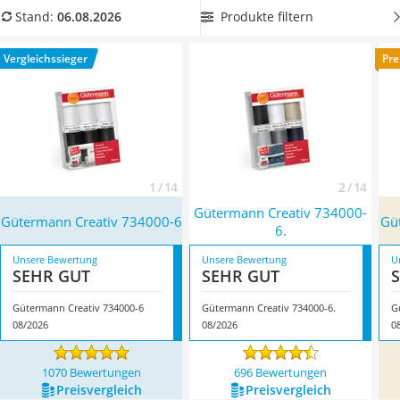
Handgepäck-Koffer
Produkttabelle ein
Gütermann-Nähgarn mit großer
Produkte filtern
Stand:
06.08.2026
Vibrationsplatte
Lauflänge
, damit Sie besonders viele Nähprojekte damit
Wanderschuhe Herren
starten können. Überzeugt hat uns hier im August 2026
Vergleichssieger
Pre
Sicherheitsweste Reiten
besonders das Modell
Gütermann Creativ 734000-6
*
mit
Service
seinen Eigenschaften.
1 / 14
2 / 14
Gütermann Creativ 734000-
Gütermann Creativ 734000-6
Gü
6.
Unsere Bewertung
Unsere Bewertung
U
SEHR GUT
SEHR GUT
Gütermann Creativ 734000-6
Gütermann Creativ 734000-6.
G
08/2026
08/2026
0
1070 Bewertungen
696 Bewertungen
Preis­vergleich
Preis­vergleich