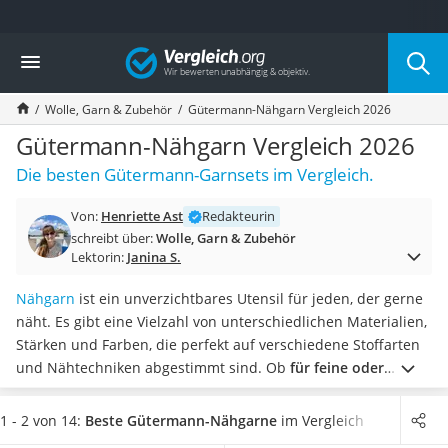
Die beliebtesten Vergleiche nach Kategorie
Vergleich
Freizeit & Sport
Gartentrampolin
Wolle, Garn & Zubehör
Gütermann-Nähgarn Vergleich 2026
Trampolin
Metalldetektor
Gütermann-Nähgarn Vergleich 2026
Eufab-Fahrradträger
Die besten Gütermann-Garnsets im Vergleich.
Trampolin 366 cm
Fahrradschloss
Von:
Henriette Ast
Redakteurin
Aluminium-Koffer
schreibt über:
Wolle, Garn & Zubehör
Futterboot
Lektorin:
Janina S.
Air Bike
E-Bike-Dreirad
Nähgarn
ist ein unverzichtbares Utensil für jeden, der gerne
Trekkingschuhe Herren
näht. Es gibt eine Vielzahl von unterschiedlichen Materialien,
Reisetasche mit Rollen
Stärken und Farben, die perfekt auf verschiedene Stoffarten
Klimmzugstation
und Nähtechniken abgestimmt sind. Ob
für feine oder
Koffer
robuste Stoffe, Hand- oder Maschinennähen
– mit
Nachtsichtgerät
Gütermann-Nähgarn ist laut gängigen Online-Tests jedes
1 - 2 von 14:
Beste Gütermann-Nähgarne
im Vergleich
Faltschloss
Nähprojekt ein voller Erfolg.
Wählen Sie jetzt aus unserer