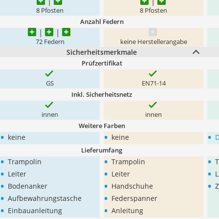
8 Pfosten
8 Pfosten
Anzahl Federn
72 Federn
keine Herstellerangabe
Sicherheitsmerkmale
Prüfzertifikat
GS
EN71-14
Inkl. Sicherheitsnetz
innen
innen
Weitere Farben
•
•
•
keine
keine
D
Lieferumfang
•
•
•
Trampolin
Trampolin
T
•
•
•
Leiter
Leiter
L
•
•
•
Bodenanker
Handschuhe
Z
•
•
Aufbewahrungstasche
Federspanner
•
•
Einbauanleitung
Anleitung