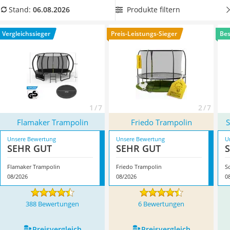
Handgepäck-Koffer
unserer Vergleichstabelle
ein 366-cm-Trampolin mit
Produkte filtern
Stand:
06.08.2026
Vibrationsplatte
offiziellen Prüfsiegeln
, damit Sie bei maximaler Sicherheit
Wanderschuhe Herren
wilde Sprungerlebnisse im Freien genießen können.
Vergleichssieger
Preis-Leistungs-Sieger
Bes
Sicherheitsweste Reiten
Überzeugt hat uns hier im August 2026 besonders das
Service
Modell
Flamaker Trampolin
*
mit seinen Eigenschaften.
1 / 7
2 / 7
Flamaker Trampolin
Friedo Trampolin
S
Unsere Bewertung
Unsere Bewertung
U
SEHR GUT
SEHR GUT
Flamaker Trampolin
Friedo Trampolin
S
08/2026
08/2026
0
388 Bewertungen
6 Bewertungen
Preis­vergleich
Preis­vergleich