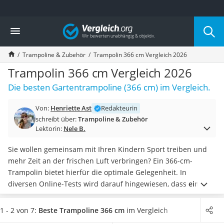
Die beliebtesten Vergleiche nach Kategorie
Vergleich
Freizeit & Sport
Gartentrampolin
Trampoline & Zubehör
Trampolin 366 cm Vergleich 2026
Trampolin
Metalldetektor
Trampolin 366 cm Vergleich 2026
Eufab-Fahrradträger
Die besten Gartentrampoline (366 cm) im Vergleich.
Trampolin 366 cm
Fahrradschloss
Von:
Henriette Ast
Redakteurin
Aluminium-Koffer
schreibt über:
Trampoline & Zubehör
Futterboot
Lektorin:
Nele B.
Air Bike
E-Bike-Dreirad
Sie wollen gemeinsam mit Ihren Kindern Sport treiben und
Trekkingschuhe Herren
mehr Zeit an der frischen Luft verbringen? Ein 366-cm-
Reisetasche mit Rollen
Trampolin bietet hierfür die optimale Gelegenheit. In
Klimmzugstation
diversen Online-Tests wird darauf hingewiesen, dass
ein
Koffer
Gartentrampolin
mit innenliegendem Sicherheitsnetz als
Nachtsichtgerät
besonders sicher gilt
. Die Verletzungsgefahr wird mit dieser
1 - 2 von 7:
Beste Trampoline 366 cm
im Vergleich
Faltschloss
Konstruktion bestmöglich minimiert.
Wählen Sie jetzt aus